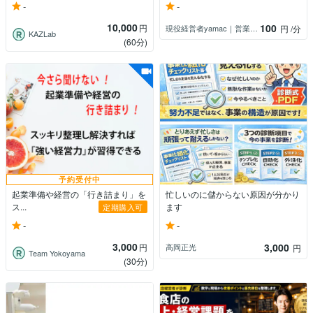
-
-
10,000
100
円
現役経営者yamac｜営業と経営の相談
円
/分
KAZLab
(60分)
予約受付中
起業準備や経営の「行き詰まり」を
忙しいのに儲からない原因が分かり
ス...
ます
定期購入可
-
-
3,000
3,000
円
高岡正光
円
Team Yokoyama
(30分)