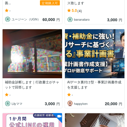
善...
ス致します
定期購入可
-
5.0
(4)
60,000
3,000
ユージーン（UGN）
円
bananataro
円
補助金診断します｜行政書士がチャ
AIデータ裏付け型・事業計画書作成
ットで回答します
を支援します
-
-
3,000
20,000
Lilyママ
happyken
円
円