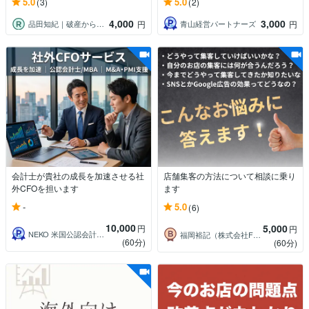
5.0
5.0
(3)
(2)
4,000
3,000
品田知紀｜破産から再起したコンサルタント
青山経営パートナーズ
円
円
会計士が貴社の成長を加速させる社
店舗集客の方法について相談に乗り
外CFOを担います
ます
-
5.0
(6)
10,000
5,000
円
円
NEKO 米国公認会計士事務所
福岡裕記（株式会社FUNNY LIFE）
(60分)
(60分)