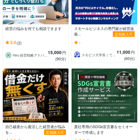
経営の悩みを何でも相談できます
スモールビジネスの専門家が経営改
善...
定期購入可
-
5.0
(2)
11,000
15,000
円
円
スモビジ大学長｜てらもと さとし
Hiro 経営戦略アドバイザー
(60分)
(90分)
自己破産から復活した経営者が悩み
貴社専用のSDGs宣言書をセミオー
を...
ダーで作成します
定期購入可