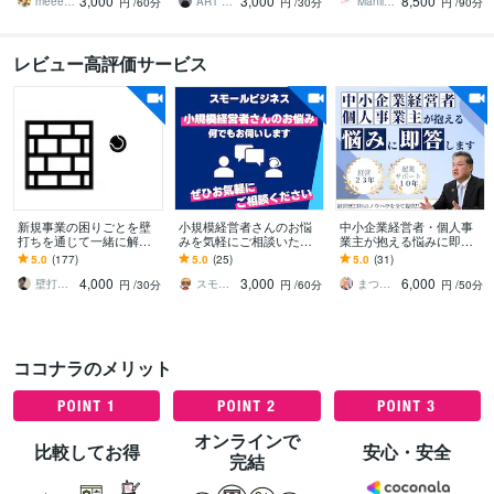
3,000
3,000
8,500
解決します！
像を捉え直す機会を。
上UPを目指します
meeet310
ART BASE｜思考解析｜齋藤 友樹
Manil_Design
円
/60分
円
/30分
円
/90分
レビュー高評価サービス
新規事業の困りごとを壁
小規模経営者さんのお悩
中小企業経営者・個人事
打ちを通じて一緒に解決
みを気軽にご相談いただ
業主が抱える悩みに即答
します 企業と個人への壁
けます スモビジコンサル
します 超破格サービス！
5.0
(177)
5.0
(25)
5.0
(31)
打ち実績あり。時間が合
が事業のお悩みビデオチ
経営23年の経験値をすべ
4,000
3,000
6,000
えば当日の壁打ち可能！
ャットでお伺いします！
て提供いたします！
壁打さん（新規事業開発のプロ）
スモビジ大学長｜てらもと さとし
まつもと社長｜なんでも相談できる経営者
円
/30分
円
/60分
円
/50分
ココナラのメリット
オンラインで
比較してお得
安心・安全
完結