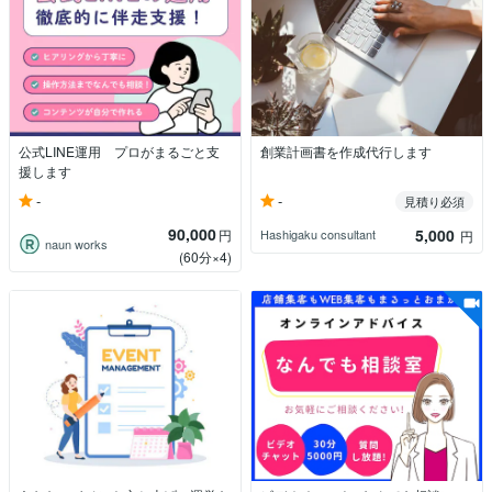
公式LINE運用 プロがまるごと支
創業計画書を作成代行します
援します
-
-
見積り必須
90,000
5,000
円
Hashigaku consultant
円
naun works
(60分×4)