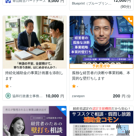
12,000
5,000
円
青山経営パートナーズ
円
Blueprint（ブループリント）
(90分)
予約受付中
持続化補助金の事業計画書を添削し
孤独な経営者の決断や事業戦略、本
ます
質的な壁打ちします
-
-
10,000
200
協和行政書士事務所｜元窓口担当
zanepon
円
円
/分