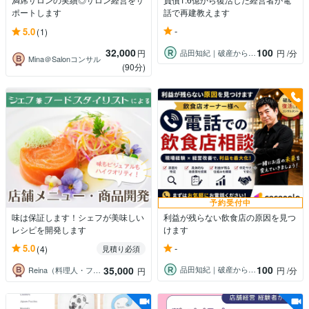
ポートします
話で再建教えます
-
5.0
(1)
32,000
100
品田知紀｜破産から再起したコンサルタント
円
円
/分
Mina＠Salonコンサル
(90分)
予約受付中
味は保証します！シェフが美味しい
利益が残らない飲食店の原因を見つ
レシピを開発します
けます
-
5.0
(4)
見積り必須
100
35,000
品田知紀｜破産から再起したコンサルタント
円
/分
Reina（料理人・フードスタイリスト）
円