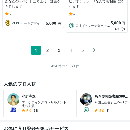
あなたのイベント立ち上げ・運営を
ビデオチャット⭐なんでも相談にの
伴走します
ります
-
-
5,000
5,000
円
KEKE ゲームデザイナー
円
みすず⭐マーケター・集客総合支援
(30分)
1
2
3
4
5
414
件中
1 - 60
件
人気のプロ人材
小野寺進一
あき＠相談実績300...
マーケティングコンサルタント・
米国公認会計士/M&Aア
実行支援
ー
5.0
(38)
5.0
(3)
お気に入り登録が多いサービス