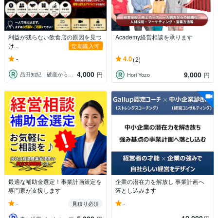
利益が残らない飲食店の原因を見つ
Academy経営相談を承ります
け...
定期購入可
-
4.0
(2)
4,000
9,000
品田知紀｜破産から再起したコンサルタント
円
Hori Yozo
円
最適な補助金選定！事業計画策定を
企業の潜在力を解放し 事業計画へ
専門家が支援します
落とし込みます
-
-
見積り必須