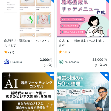
商品開発・運営snsアドバイスたま
公式LINE 戦略提案＋作成支援し
わります
ます
-
5.0
(1)
(2)
3,000
44,000
円
円
日花 hiika
naun works
(30分)
(60分×2)