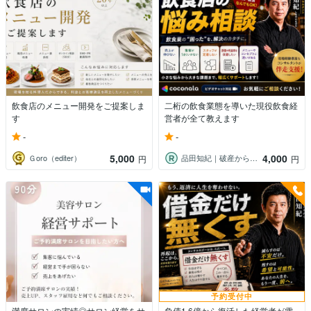
飲食店のメニュー開発をご提案しま
二桁の飲食業態を導いた現役飲食経
す
営者が全て教えます
-
-
5,000
4,000
Ｇoro（editer）
品田知紀｜破産から再起したコンサルタント
円
円
予約受付中
満席サロンの実績◎サロン経営をサ
負債1.6億から復活した経営者が電