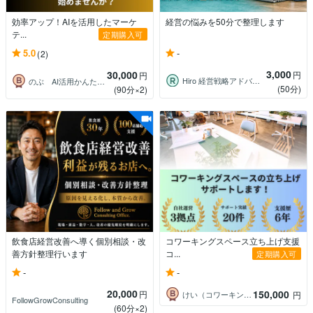
効率アップ！AIを活用したマーケ
経営の悩みを50分で整理します
テ...
定期購入可
-
5.0
(2)
3,000
30,000
円
円
Hiro 経営戦略アドバイザー
のぶ AI活用かんたんコンテンツ制作術
(50分)
(90分×2)
飲食店経営改善へ導く個別相談・改
コワーキングスペース立ち上げ支援
善方針整理行います
コ...
定期購入可
-
-
20,000
150,000
円
けい（コワーキングデザイナー）
円
FollowGrowConsulting
(60分×2)