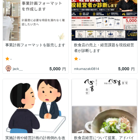
事業計画フォーマットを販売します
飲食店の売上・経営課題を現役経営
者が診断します
-
-
5,000
5,000
jack__
mkumazaki0814
円
円
実施計画や経営計画の計画倒れを改
飲食店経営について提案、アドバイ