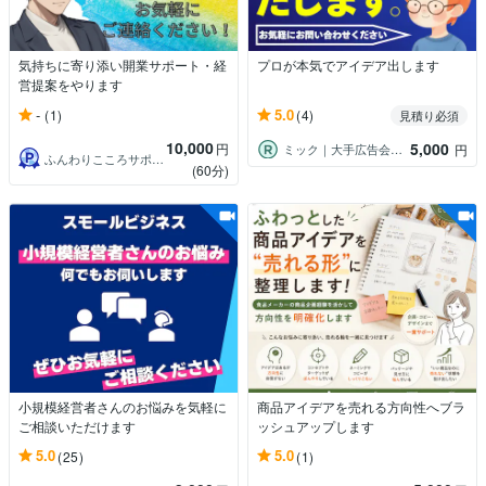
気持ちに寄り添い開業サポート・経
プロが本気でアイデア出します
営提案をやります
-
5.0
(1)
(4)
見積り必須
10,000
5,000
円
ミック｜大手広告会社 現役プランナー
円
ふんわりこころサポート☘️みちまさ
(60分)
小規模経営者さんのお悩みを気軽に
商品アイデアを売れる方向性へブラ
ご相談いただけます
ッシュアップします
5.0
5.0
(25)
(1)