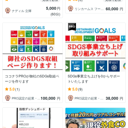
5,000
円
60,000
リンカームス フードコンサルティング
円
ナディル 立輝
(60分)
ココナラPROが御社のSDGs取組ペ
SDGs事業立ち上げを0からサポー
ージを作ります
トいたします
5.0
5.0
(1)
(9)
100,000
38,000
PRO認定の起業・副業コンサル｜Maki
PRO認定の起業・副業コンサル｜Maki
円
円