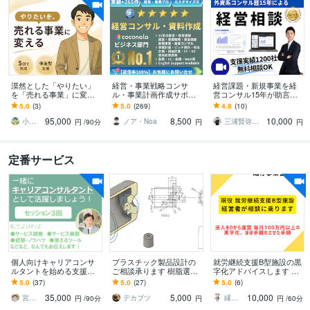
漠然とした「やりたい」
経営・事業戦略コンサ
経営課題・新規事業を経
を「売れる事業」に変え
ル・事業計画作成サポー
営コンサル15年が助言し
ます 言語化 / ビジネスモ
トします 億円超の資金調
ます 【無料相談OK】成長
5.0
(3)
5.0
(269)
4.8
(10)
デル構築｜5回で完成する
達・実績多数 | 経営13年
戦略、競合差別化、販売
95,000
8,500
10,000
商品設計支援
のプロがサポート
戦略まで壁打ち
小野寺進一
ノア・Noa
三浦賢弥＠経営コンサルタント
円
/90分
円
円
定番サービス
個人向けキャリアコンサ
プラスチック製品設計の
就労継続支援B型施設の黒
ルタントを始める支援を
ご相談承ります 樹脂選
字化アドバイスします 利
します 起業・独立開業・
定、起型の際に気をつけ
用者獲得、利用者作業な
5.0
(37)
5.0
(27)
5.0
(6)
副業するためのアドバイ
る事、不具合の起こりに
ど黒字化のアドバイスを
35,000
5,000
10,000
ス、相談、ノウハウ提供
くい設計等
伝えます！
宮内 利亮 キャリアコンサルタント
デカブツ
縁起｜月額0円で運用できるHP制作
円
/90分
円
円
/60分