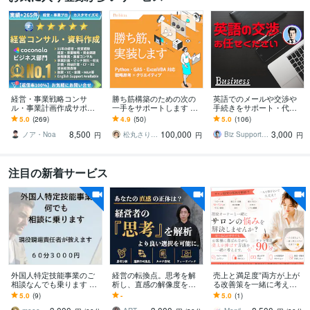
経営・事業戦略コンサ
勝ち筋構築のための次の
英語でのメールや交渉や
ル・事業計画作成サポー
一手をサポートします Pyt
手続きをサポート・代行
トします 億円超の資金調
hon・GAS・ExcelVBA対
します 【プロにお任せ】
5.0
(269)
4.9
(50)
5.0
(106)
達・実績多数 | 経営13年
応、デザイン支援も
海外との英文やり取り/問
8,500
100,000
3,000
のプロがサポート
合せ/手続き
ノア・Noa
松丸さりり｜シネステティカ
Biz Support 阿形 清治
円
円
円
注目の新着サービス
外国人特定技能事業のご
経営の転換点。思考を解
売上と満足度”両方が上が
相談なんでも乗ります 立
析し、直感の解像度を高
る改善策を一緒に考えま
ち上げ段階から課題解決
めます 自分の判断を地図
す 売り込みが苦手でも、
5.0
(9)
-
5.0
(1)
まで、現役事業責任者が
のように俯瞰する。全体
お客様に喜ばれながら売