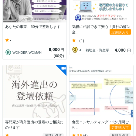
あなたの事業、60分で整理します
気軽に相談できて安心！貴社の補助
金...
定期購入可
-
-
(1)
9,000
円
4,000
AI・補助金・資産形成専門＠認定支援機関
円
WONDER WOMAN
(60分)
専門家が海外進出の登壇のご相談に
食品コンサルティング：1か月間ご
のります
相...
定期購入可
-
4.8
見積り必須
(6)
見積り必須