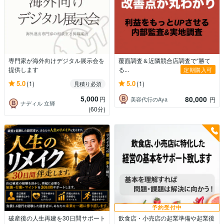
専門家が海外向けデジタル展示会を
覆面調査＆近隣競合店調査で“勝て
提供します
る...
定期購入可
5.0
5.0
(1)
(1)
見積り必須
5,000
80,000
円
美容代行のAya
円
ナディル 立輝
(60分)
予約受付中
破産後の人生再建を30日間サポート
飲食店・小売店の起業準備や起業後