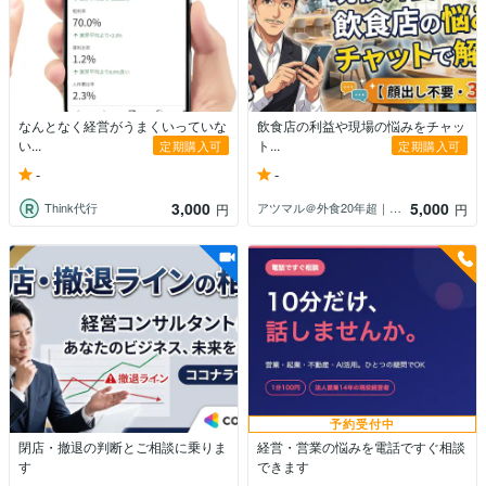
なんとなく経営がうまくいっていな
飲食店の利益や現場の悩みをチャッ
い...
ト...
定期購入可
定期購入可
-
-
3,000
5,000
Think代行
​アツマル＠外食20年超｜現役COO
円
円
予約受付中
閉店・撤退の判断とご相談に乗りま
経営・営業の悩みを電話ですぐ相談
す
できます