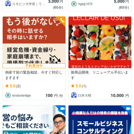
3,000
5,000
円
円
スモビジ大学長｜てらもと さとし
hgeg1472
(60分)
(60分)
予約受付中
倒産寸前の緊急相談、今すぐ対応し
新商品開発、リニューアル手伝いま
ますます
す
5.0
5.0
(2)
(1)
100
10,000
londonbridge
臼井大晴
円
/分
円