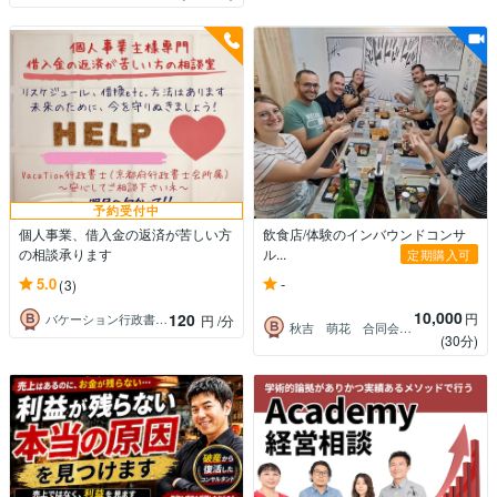
予約受付中
個人事業、借入金の返済が苦しい方
飲食店/体験のインバウンドコンサ
の相談承ります
ル...
定期購入可
-
5.0
(3)
10,000
120
円
バケーション行政書士事務所
円
/分
秋吉 萌花 合同会社Symbi 代表
(30分)