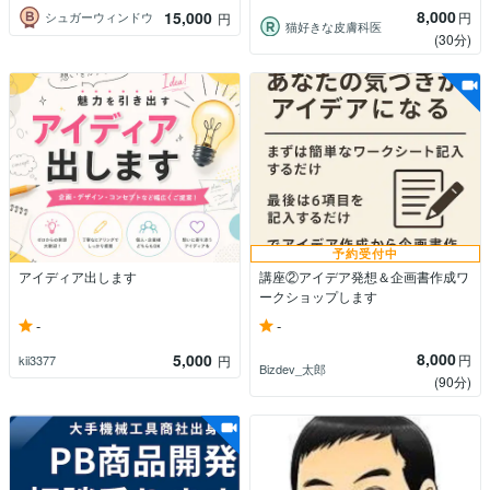
8,000
15,000
円
シュガーウィンドウ
円
猫好きな皮膚科医
(30分)
予約受付中
アイディア出します
講座②アイデア発想＆企画書作成ワ
ークショップします
-
-
8,000
5,000
円
kii3377
円
Bizdev_太郎
(90分)