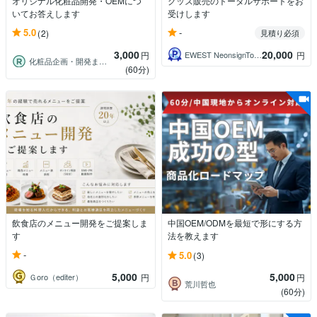
オリジナル化粧品開発・OEMにつ
グッズ販売のトータルサポートをお
いてお答えします
受けします
-
5.0
(2)
見積り必須
3,000
20,000
EWEST NeonsignTokyo
円
円
化粧品企画・開発まわりお任せ！経験豊富！
(60分)
飲食店のメニュー開発をご提案しま
中国OEM/ODMを最短で形にする方
す
法を教えます
-
5.0
(3)
5,000
5,000
Ｇoro（editer）
円
円
荒川哲也
(60分)