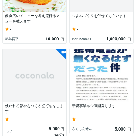
飲食店のメニューを考え流行るメニ
つよみづくりを任せてもらいます
ューを教えます
-
-
10,000
1,000,000
新島晋平
marucame11
円
円
使われる福祉をつくる壁打ちをしま
新規事業や企画開発します
す
-
-
5,000
5,000
円
ろくもんせん
円
しげH
(60分)