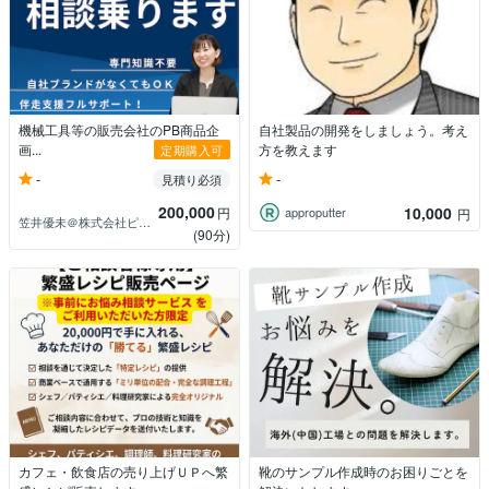
機械工具等の販売会社のPB商品企
自社製品の開発をしましょう。考え
画...
方を教えます
定期購入可
-
-
見積り必須
200,000
10,000
円
approputter
円
笠井優未＠株式会社ピースオブ
(90分)
カフェ・飲食店の売り上げＵＰへ繁
靴のサンプル作成時のお困りごとを