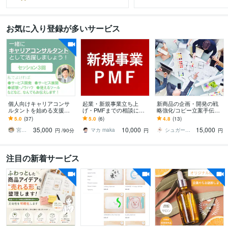
お気に入り登録が多いサービス
個人向けキャリアコンサ
起業・新規事業立ち上
新商品の企画・開発の戦
ルタントを始める支援を
げ・PMFまでの相談に乗
略強化/コピー立案手伝い
します 起業・独立開業・
ります 顧客課題の特定か
ます 大手メーカーのノウ
5.0
(37)
5.0
(6)
4.8
(13)
副業するためのアドバイ
ら、ソリューション・市
ハウをあなたに！新商品
35,000
10,000
15,000
ス、相談、ノウハウ提供
場へのフィットまで
企画をサポートします
宮内 利亮 キャリアコンサルタント
マカ maka
シュガーウィンドウ
円
/90分
円
円
注目の新着サービス