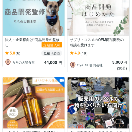
法人・企業様向け*商品開発の監修
サプリ・コスメのOEM商品開発の
し...
相談を受けます
定期購入可
5.0
4.9
(6)
(19)
見積り必須
3,000
44,000
円
ろろの犬猫食堂
円
OyaTSU合同会社
(30分)