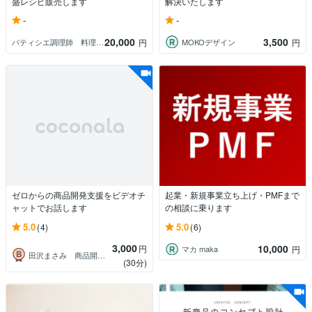
盛レシピ販売します
解決いたします
-
-
20,000
3,500
パティシエ調理師 料理研究家30年マチャ
MOKOデザイン
円
円
ゼロからの商品開発支援をビデオチ
起業・新規事業立ち上げ・PMFまで
ャットでお話します
の相談に乗ります
5.0
5.0
(4)
(6)
3,000
10,000
円
マカ maka
円
田沢まさみ 商品開発メニュー開発
(30分)