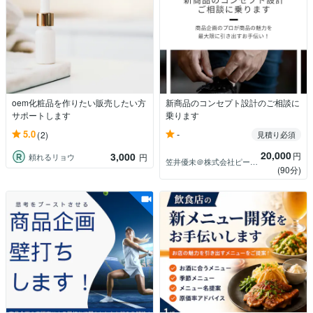
oem化粧品を作りたい販売したい方
新商品のコンセプト設計のご相談に
サポートします
乗ります
-
5.0
(2)
見積り必須
20,000
3,000
円
頼れるリョウ
円
笠井優未＠株式会社ピースオブ
(90分)