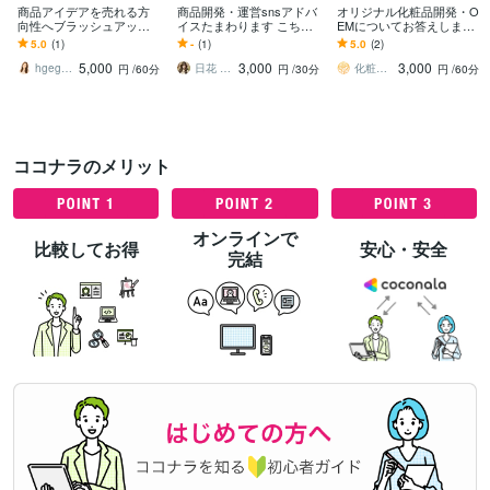
商品アイデアを売れる方
商品開発・運営snsアドバ
オリジナル化粧品開発・O
向性へブラッシュアップ
イスたまわります こちら
EMについてお答えします
します 食品企画・コピ
はコンサル専門の紹介制
25年に渡る企画・開発の
5.0
(1)
-
(1)
5.0
(2)
ー・デザイン経験からコ
です。
経験をご提供致します。
5,000
3,000
3,000
ンセプト設計をサポート
新規参入歓迎。
hgeg1472
日花 hiika
化粧品企画・開発まわりお任せ！経験豊富！
円
/60分
円
/30分
円
/60分
ココナラのメリット
オンラインで
比較してお得
安心・安全
完結