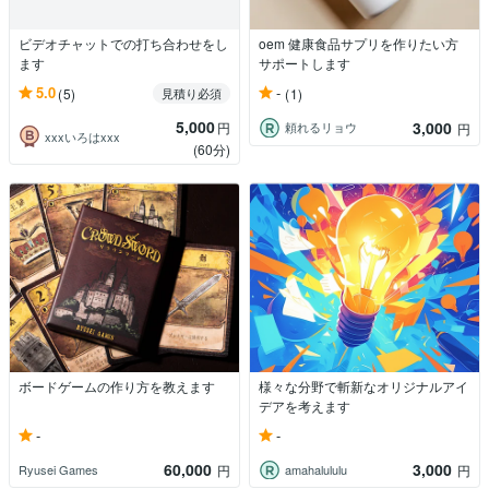
ビデオチャットでの打ち合わせをし
oem 健康食品サプリを作りたい方
ます
サポートします
5.0
-
(5)
(1)
見積り必須
5,000
3,000
円
頼れるリョウ
円
xxxいろはxxx
(60分)
ボードゲームの作り方を教えます
様々な分野で斬新なオリジナルアイ
デアを考えます
-
-
60,000
3,000
Ryusei Games
amahalululu
円
円