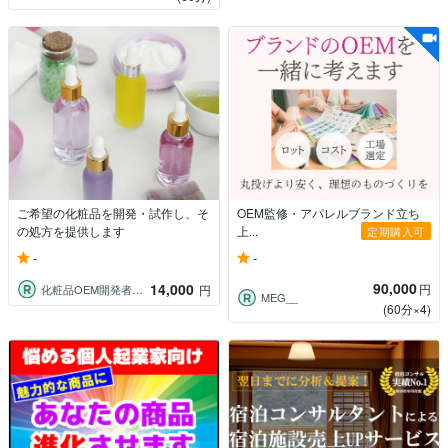
ご希望の化粧品を開発・試作し、そ
OEM監修・アパレルブランド立ち
の処方を提供します
上...
定期購入可
-
-
90,000
14,000
円
化粧品OEM開発者 けい
円
MEG__
(60分×4)