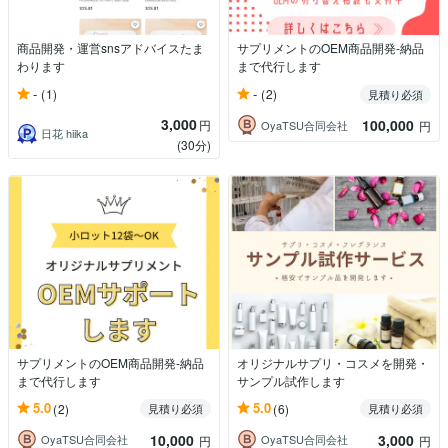
商品開発・運営snsアドバイスたま
サプリメントのOEM商品開発-納品
わります
まで代行します
-
-
(1)
(2)
見積り必須
3,000
100,000
円
OyaTSU合同会社
円
日花 hiika
(30分)
サプリメントのOEM商品開発-納品
オリジナルサプリ・コスメを開発・
まで代行します
サンプル試作します
5.0
5.0
(2)
(6)
見積り必須
見積り必須
10,000
3,000
OyaTSU合同会社
OyaTSU合同会社
円
円