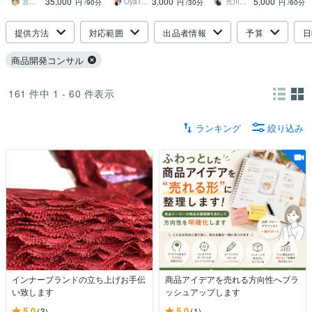
35,000
3,000
5,000
ス、相談、ノウハウ提供
ラインでご提供
宮内 利亮 キャリアコンサルタント
OyaTSU合同会社
荒川哲也
円
/90分
円
/30分
円
/60分
提供方法
対応範囲
出品者情報
予算
日
商品開発コンサル
161
件中
1 - 60
件表示
ランキング
絞り込み
インナーブランドの立ち上げお手伝
商品アイデアを売れる方向性へブラ
い致します
ッシュアップします
5.0
5.0
(3)
(1)