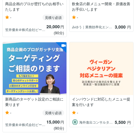
商品企画のプロが壁打ちのお相手い
飲食店の新メニュー開発・原価改善
たします
お手伝いします
-
-
見積り必須
20,000
3,000
円
みゆう｜業務効率化エンジニア
円
笠井優未＠株式会社ピースオブ
(90分)
新商品のターゲット設定のご相談に
インバウンドに対応したメニュー提
乗ります
案を行います
-
-
見積り必須
15,000
5,500
円
海外進出コンサルタント
円
笠井優未＠株式会社ピースオブ
(90分)