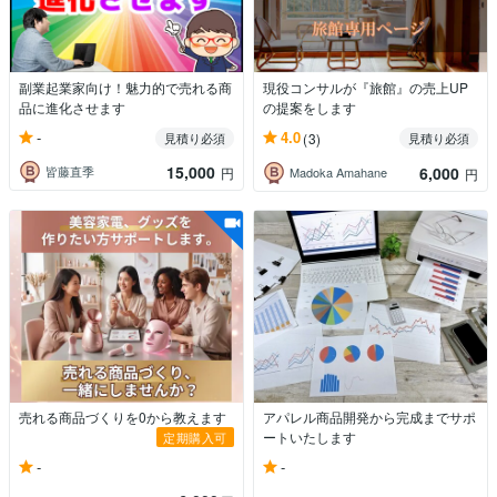
副業起業家向け！魅力的で売れる商
現役コンサルが『旅館』の売上UP
品に進化させます
の提案をします
-
4.0
見積り必須
(3)
見積り必須
15,000
6,000
皆藤直季
円
Madoka Amahane
円
売れる商品づくりを0から教えます
アパレル商品開発から完成までサポ
ートいたします
定期購入可
-
-