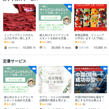
インナーブランドの立ち
個人向けキャリアコンサ
新商品開発、リニューア
上げお手伝い致します イ
ルタントを始める支援を
ル手伝います 1人で悩むな
ンナーのプロが具体的に
します 起業・独立開業・
ら一緒に考えましょう
5.0
(3)
5.0
(37)
5.0
(1)
アドバイスいたします。
副業するためのアドバイ
10,000
35,000
10,000
ス、相談、ノウハウ提供
zapdesig intimo
宮内 利亮 キャリアコンサルタント
臼井大晴
円
円
/90分
円
定番サービス
個人向けキャリアコンサ
サプリ・コスメのOEM商
中国OEM/ODMを最短で
ルタントを始める支援を
品開発の相談を受けます
形にする方法を教えます
します 起業・独立開業・
個人の対応可。小ロット
中国製造20年の実績ノウ
5.0
(37)
4.9
(19)
5.0
(3)
副業するためのアドバイ
から商品化可能です。
ハウを中国現地からオン