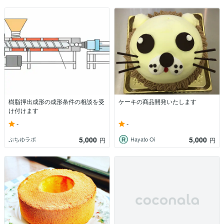
樹脂押出成形の成形条件の相談を受
ケーキの商品開発いたします
け付けます
-
-
5,000
5,000
ぷちゆラボ
Hayato Oi
円
円