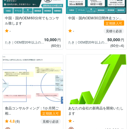
中国・国内OEM/60分何でもコンサ
中国・国内OEM/30日間伴走コン...
ル致します
定期購入可
-
-
見積り必須
10,000
50,000
円
円
たき｜OEM歴20年以上のコンサル
たき｜OEM歴20年以上のコンサル
(60分)
(60分×4)
食品コンサルティング：1か月間ご
あなたの会社の新商品を開発いたし
相...
ます
定期購入可
-
4.8
(6)
見積り必須