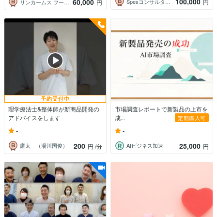
100,000
60,000
Spesコンサルタント
円
リンカームス フードコンサルティング
円
予約受付中
理学療法士&整体師が新商品開発の
市場調査レポートで新製品の上市を
アドバイスをします
成...
定期購入可
-
-
200
25,000
廉太 （湯川国俊）
AIビジネス加速
円
/分
円