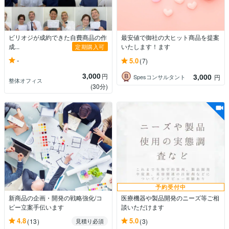
ビリオジが成約できた自費商品の作
最安値で御社の大ヒット商品を提案
成...
いたします！ます
定期購入可
-
5.0
(7)
3,000
円
3,000
Spesコンサルタント
円
整体オフィス
(30分)
予約受付中
新商品の企画・開発の戦略強化/コ
医療機器や製品開発のニーズ等ご相
ピー立案手伝います
談いただけます
4.8
5.0
(13)
(3)
見積り必須