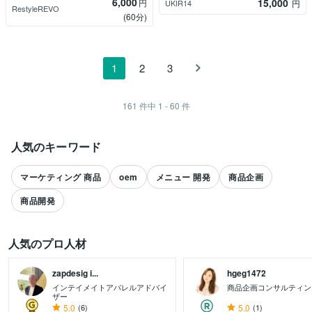
6,000
15,000
円
UKIR14
円
RestyleREVO
(60分)
1
2
3
161
件中
1 - 60
件
人気のキーワード
マーケティング 商品
oem
メニュー 開発
商品企画
商品開発
人気のプロ人材
zapdesig i...
hgeg1472
インテイメイトアパレルアドバイ
商品企画コンサルティン
ザー
すべて見る
5.0
(6)
5.0
(1)