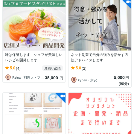
味は保証します！シェフが美味しい
ネット副業で自分の強みを活かす方
レシピを開発します
法アドバイスします
5.0
5.0
(4)
(2)
見積り必須
5,000
35,000
円
Reina（料理人・フードスタイリスト）
円
kyoan・京安
(90分)