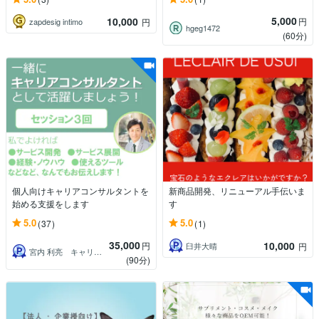
5,000
10,000
円
zapdesig intimo
円
hgeg1472
(60分)
個人向けキャリアコンサルタントを
新商品開発、リニューアル手伝いま
始める支援をします
す
5.0
5.0
(37)
(1)
35,000
10,000
円
臼井大晴
円
宮内 利亮 キャリアコンサルタント
(90分)