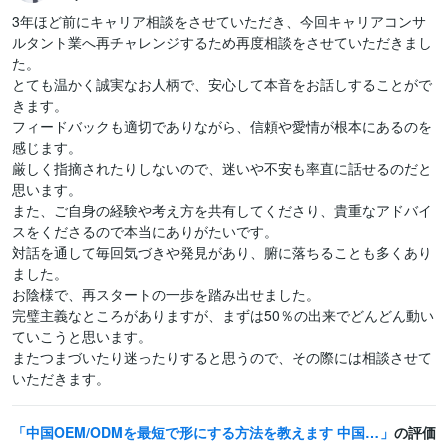
3年ほど前にキャリア相談をさせていただき、今回キャリアコンサ
ルタント業へ再チャレンジするため再度相談をさせていただきまし
た。

とても温かく誠実なお人柄で、安心して本音をお話しすることがで
きます。

フィードバックも適切でありながら、信頼や愛情が根本にあるのを
感じます。

厳しく指摘されたりしないので、迷いや不安も率直に話せるのだと
思います。

また、ご自身の経験や考え方を共有してくださり、貴重なアドバイ
スをくださるので本当にありがたいです。

対話を通して毎回気づきや発見があり、腑に落ちることも多くあり
ました。

お陰様で、再スタートの一歩を踏み出せました。

完璧主義なところがありますが、まずは50％の出来でどんどん動い
ていこうと思います。

またつまづいたり迷ったりすると思うので、その際には相談させて
いただきます。
中国OEM/ODMを最短で形にする方法を教えます 中国製造20年の実績ノウハウを中国現地からオンラインでご提供
の評価