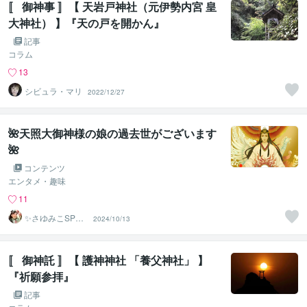
〚 御神事 〛【 天岩戸神社（元伊勢内宮 皇
大神社） 】『天の戸を開かん』
記事
コラム
13
シビュラ・マリ
2022/12/27
🌺天照大御神様の娘の過去世がございます
🌺
コンテンツ
エンタメ・趣味
11
✨さゆみこSP鑑
2024/10/13
定士✨朱音（し
ゅおん）✨
〚 御神託 〛【 護神神社 「養父神社」 】
『祈願参拝』
記事