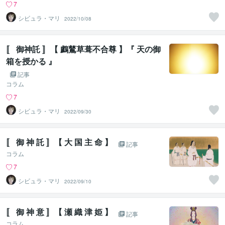
7
シビュラ・マリ
2022/10/08
〚 御神託 〛【 鸕鶿草葺不合尊 】『 天の御
箱を授かる 』
記事
コラム
7
シビュラ・マリ
2022/09/30
〚 御 神 託 〛【 大 国 主 命 】
記事
コラム
7
シビュラ・マリ
2022/09/10
〚 御 神 意 〛【 瀬 織 津 姫 】
記事
コラム