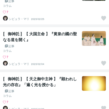
記事
コラム
7
シビュラ・マリ
2023/02/25
〚 御神託 〛【 大国主命 】『黄泉の國の聖
なる道を開く』
記事
コラム
7
シビュラ・マリ
2023/02/04
〚 御神託 〛【 天之御中主神 】『顕われし
光の存在』「遍く光を授かる」
記事
コラム
7
シビュラ・マリ