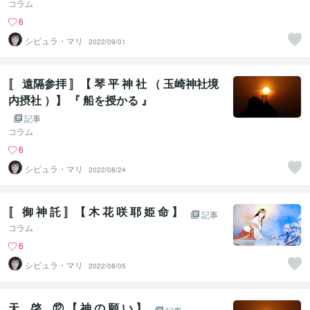
コラム
6
シビュラ・マリ
2022/09/01
〚 遠隔参拝 〛【 琴 平 神 社 （ 玉崎神社境
内摂社 ）】 『 船を授かる 』
記事
コラム
6
シビュラ・マリ
2022/08/24
〚 御 神 託 〛【 木 花 咲 耶 姫 命 】
記事
コラム
6
シビュラ・マリ
2022/08/05
天 啓 ⑫ 【 神 の 願 い 】