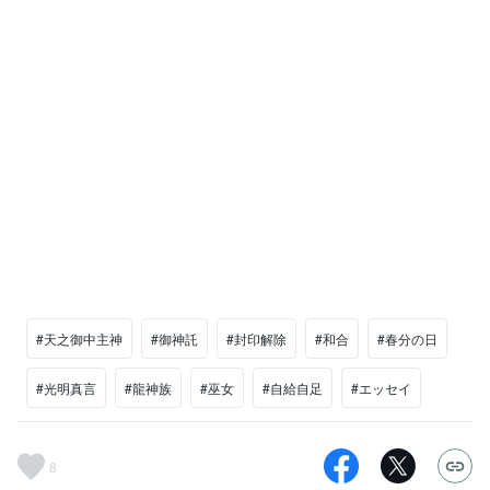
#天之御中主神
#御神託
#封印解除
#和合
#春分の日
#光明真言
#龍神族
#巫女
#自給自足
#エッセイ
8