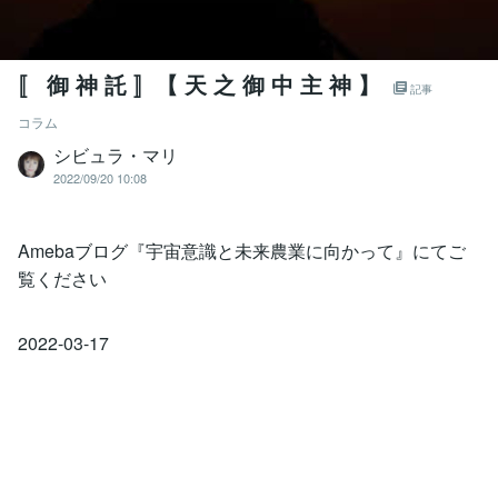
〚 御 神 託 〛【 天 之 御 中 主 神 】
記事
コラム
シビュラ・マリ
2022/09/20 10:08
Amebaブログ『宇宙意識と未来農業に向かって』にてご
覧ください
2022-03-17