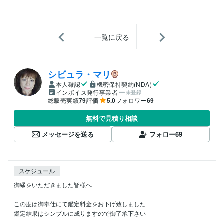
一覧に戻る
シビュラ・マリ
本人確認
機密保持契約(NDA)
インボイス発行事業者
未登録
総販売実績
79
評価
5.0
フォロワー
69
無料で見積り相談
メッセージを送る
フォロー
69
スケジュール
御縁をいただきました皆様へ

この度は御奉仕にて鑑定料金をお下げ致しました

鑑定結果はシンプルに成りますので御了承下さい
