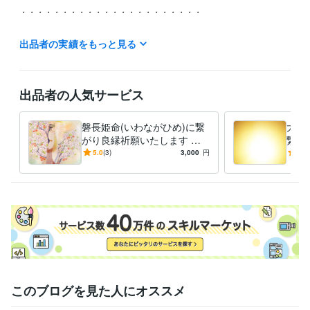
・・・・・・・・・・・・・・・・・・・・・・

新たな次元の世に向かい　大いなる力（宇宙の根源大神）より

出品者の実績をもっと見る
天命・御役目を受けまして御神事をさせていただいております

封印された古代の神  出雲族の神の結界を解除する御神事

神と社（やしろ）を復活させていく御神事　　

出品者の人気サービス
神と神を繋げていく御神事

神と人を繋げていく御神事

磐長姫命(いわながひめ)に繋
大い
がり良縁祈願いたします 神
繋が
2022年より本格的に御役目が始まりますので

と繋がる霊能者 龍神族の巫
神と
5.0
(3)
3,000
円
5.0
今後は自粛しながらの営業となります

女があなたの良縁を繋げます
巫女
ご迷惑をお掛け致しますが宜しくお願い致します

詳しくはブログにて記載しております

ブログにて　天より　神々より御神託を記載しておりますので

御覧いただけましたら幸いです

ブログ　→　宇宙意識と未来農業に向かって

＊＊＊＊＊＊＊＊＊＊＊＊＊＊＊＊＊

このブログを見た人にオススメ
天命を受け　2020年11月より
