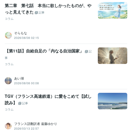
未来農業の為に聖地へと移動となりました

第二章 第七話 本当に欲しかったものが、や
っと見えてきた
詳しくはブログのプロフィールにて記載しております

記事
御縁をいただけました皆様には心より感謝を統べます

コラム
購入頂いた後　ネット環境やPC環境故障・天災などの

そらもな
イレギュラーが発生した場合

2026/08/08 02:15
「正式回答は　〇〇時頃のお届け予定になります」とご連絡致します
【第11話】自給自足の「内なる自治国家」
記
事
コラム
あい湖
2026/08/08 00:08
TGV（フランス高速鉄道）に愛をこめて【試し
読み】
記事
コラム
フランス語翻訳者 遠藤ゆかり
2026/03/13 22:57