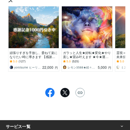
ス
頑張りすぎを手放し、委ねて楽に
ガラッと人生★好転★変化★やり
霊視＝2
なりたい時に導きます 【感謝記
直し★望み叶えます ★今★運命
未来伝え
念1000円引き中】心を軽くしな
が変わる★全ての希み対応★★
に導かれ
5.0
(127)
5.0
(525)
5.0
(19
がら、前へ進めていく
に歩む方
22,000
5,000
yorotsume ヒーリングセラピスト
レモン3588★続々出てます★新サービス
ミズノ
円
円