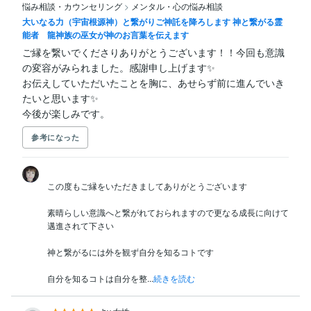
悩み相談・カウンセリング
>
メンタル・心の悩み相談
ルカード

大いなる力（宇宙根源神）と繋がりご神託を降ろします 神と繋がる霊
能者 龍神族の巫女が神のお言葉を伝えます
九星気学(陰陽五行)・奇門遁甲・家相学・八卦・玄空飛
星派風水・姓名判断鑑定
ご縁を繋いでくださりありがとうございます！！今回も意識
の変容がみられました。感謝申し上げます✨

お伝えしていただいたことを胸に、あせらず前に進んでいき
たいと思います✨

今後が楽しみです。
参考になった
この度もご縁をいただきましてありがとうございます

素晴らしい意識へと繋がれておられますので更なる成長に向けて
邁進されて下さい

神と繋がるには外を観ず自分を知るコトです

自分を知るコトは自分を整...
続きを読む