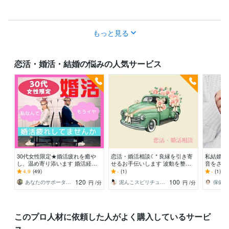
もっと見る
恋活・婚活・結婚の悩みの人気サービス
30代女性限定★婚活疲れを癒や
恋活・婚活相談☾* 良縁を引き寄
私結婚し
し、温め寄り添います 婚活経験
せるお手伝いします 波動を整
音をさぐ
者だからこそ分かるあなたの痛
え、本来の輝きを取り戻す☾*プ
では婚活
4.9
(49)
-
(1)
-
(1)
み・悪循環を断ち切ろう
チタロット付
い。一旦
120
100
あなたのサポーター⭐えみ
泥んこスピリチュアル♡麻弥（まや）
保健室
円
/分
円
/分
このプロ人材に依頼した人がよく購入しているサービ