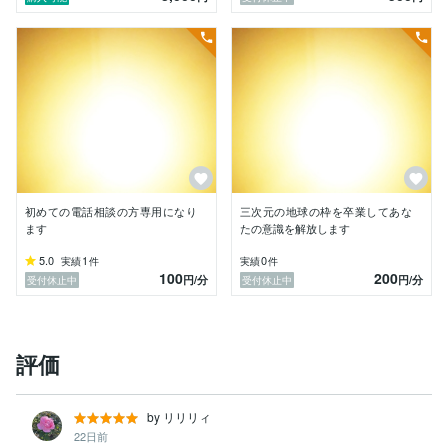
また巫女のDNAを持ち　饒速日大神と所縁

母親の家系がシャーマンで親戚に霊能者が多いのが特徴

神と一体となり　天啓を受け　神の御言葉を降ろします

天より「あなたの言葉にはエネルギーが宿る」と頂く

20代より仏教(密教) 　菩薩行　古神道　神道を霊能者
の師匠より師事

初めての電話相談の方専用になり
三次元の地球の枠を卒業してあな
ます
たの意識を解放します
未来を感じる「クレアエンパシー(霊的共感)」「クレア
5.0
1
0
実績
件
実績
件
オーディエンス(霊聴)」が有ります

100
200
円
/分
円
/分
受付休止中
受付休止中
プロフィールはブログにて

『宇宙意識と未来農業に向かって』

評価
＊＊　神より神宝・宝物を授かる　＊＊

2020.  1月　赤城神社（群馬県）より身を護るベールを
by リリリィ
授かる

22日前