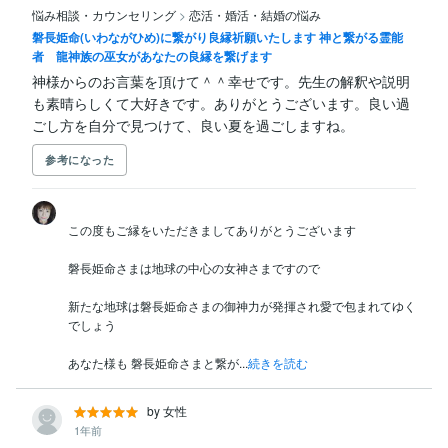
2021.10月　瓊瓊杵尊さまより　宝珠を授かる

悩み相談・カウンセリング
>
恋活・婚活・結婚の悩み
磐長姫命(いわながひめ)に繋がり良縁祈願いたします 神と繋がる霊能
2021.11月　神谷太刀宮神社より　国見の剣を授かる

者 龍神族の巫女があなたの良縁を繋げます
神様からのお言葉を頂けて＾＾幸せです。先生の解釈や説明
2021.11月　天照玉命神社より　羽根（翼）を授かる

も素晴らしくて大好きです。ありがとうございます。良い過
2021.11月　豊受大神社より　筆を授かる

ごし方を自分で見つけて、良い夏を過ごしますね。
2021.11月　不動明王より　右手に倶利伽羅剣（三鈷柄
参考になった
剣） 

　　　　　　　　　　　　　左手に迦楼羅炎の玉 を授
かる

この度もご縁をいただきましてありがとうございます

2021.12月　貴船神社（柊野貴船神社）より　翼を授か
磐長姫命さまは地球の中心の女神さまですので

る

新たな地球は磐長姫命さまの御神力が発揮され愛で包まれてゆく
2022.  1月　琴平神社（玉崎神社境内摂社）より　船を
でしょう

授かる

あなた様も 磐長姫命さまと繋が...
続きを読む
以後も神々より神術・神使・神寶・宝珠・マントラを授
かり今に至ります

by 女性
1年前
宇宙の真理　意識・セフィロトの樹(生命の樹)・オラク