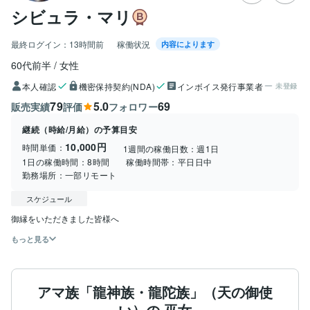
シビュラ・マリ
最終ログイン：
13時間前
稼働状況
内容によります
60代前半
女性
本人確認
機密保持契約(NDA)
インボイス発行事業者
未登録
79
5.0
69
販売実績
評価
フォロワー
継続（時給/月給）の予算目安
10,000円
時間単価：
1週間の稼働日数：
週1日
1日の稼働時間：
8時間
稼働時間帯：
平日日中
勤務場所：
一部リモート
スケジュール
御縁をいただきました皆様へ
もっと見る
アマ族「龍神族・龍陀族」（天の御使
い）の 巫女