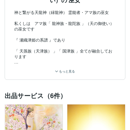
神と繋がる天龍神（緑龍神） 霊能者・アマ族の巫女

私くしは　アマ族「 龍神族・龍陀族 」（天の御使い）
の巫女です

『 瀬織津姫の系譜 』であり

「 天孫族（天津族） 」「 国津族 」全てが融合してお
ります

私くしの前世は兵庫県神戸市六甲山一帯を御神体とした
もっと見る
「六甲比命神社」で

瀬織津姫をお守りさせていただいておりました巫女（シ
ャーマン）

出品サービス（6件）
「六甲比命神社」の御神体の緑龍神は私くしでもあり

御神体の緑龍神は守護神（意識体）でもあります

新たな次元の世に入りましたので御神体と融合致しまし
た
