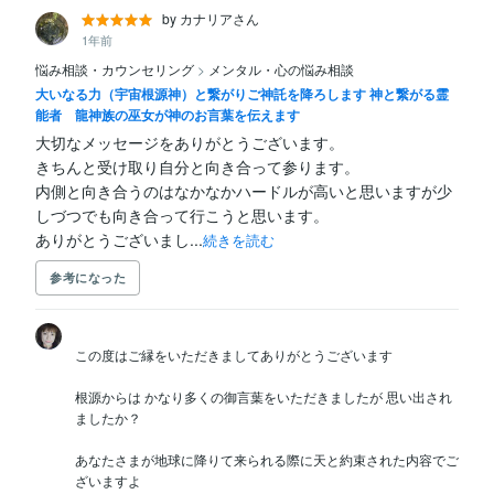
by カナリアさん
1年前
悩み相談・カウンセリング
>
メンタル・心の悩み相談
大いなる力（宇宙根源神）と繋がりご神託を降ろします 神と繋がる霊
能者 龍神族の巫女が神のお言葉を伝えます
大切なメッセージをありがとうございます。

きちんと受け取り自分と向き合って参ります。

内側と向き合うのはなかなかハードルが高いと思いますが少
しづつでも向き合って行こうと思います。

ありがとうございまし...
続きを読む
参考になった
この度はご縁をいただきましてありがとうございます

根源からは かなり多くの御言葉をいただきましたが 思い出され
ましたか？

あなたさまが地球に降りて来られる際に天と約束された内容でご
ざいますよ
