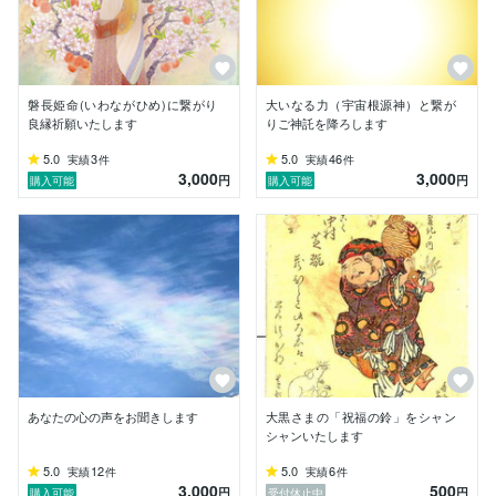
天照大神でもあります饒速日大神より白龍神を授かりま
した

また天龍八岐龍神（八岐大龍神）磐長姫命と融合致しま
磐長姫命(いわながひめ)に繋がり
大いなる力（宇宙根源神）と繋が
した

良縁祈願いたします
りご神託を降ろします
5.0
3
5.0
46
実績
件
実績
件
3,000
3,000
新たな次元の世に向かい　大いなる力（宇宙根源大神・
円
円
購入可能
購入可能
上位の神）より

天命・御役目を賜わり御神事をさせて頂いております

封印された古代の神  出雲族の神の結界を解除する御神
事

神と社（ やしろ ）を復活させていく御神事　　

神と神を繋げていく御神事

あなたの心の声をお聞きします
大黒さまの「祝福の鈴」をシャン
シャンいたします
全てを浄化し自ら縁のある土地を清め　魂の救済をする
5.0
12
5.0
6
実績
件
実績
件
天命

3,000
500
円
円
購入可能
受付休止中