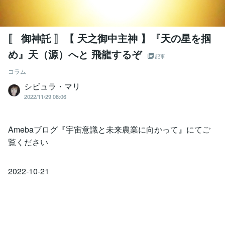
〚 御神託 〛【 天之御中主神 】『天の星を掴
め』天（源）へと 飛龍するぞ
記事
コラム
シビュラ・マリ
2022/11/29 08:06
Amebaブログ『宇宙意識と未来農業に向かって』にてご
覧ください
2022-10-21