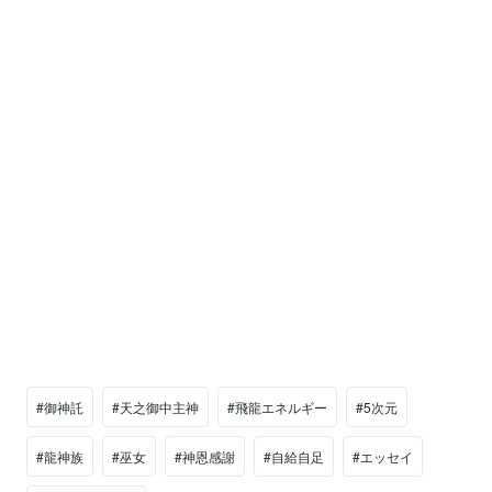
#御神託
#天之御中主神
#飛龍エネルギー
#5次元
#龍神族
#巫女
#神恩感謝
#自給自足
#エッセイ