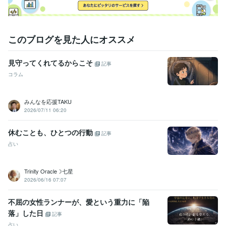
ブログ　→　宇宙意識と未来農業に向かって

＊＊＊＊＊＊＊＊＊＊＊＊＊＊＊＊＊

このブログを見た人にオススメ
天命を受け　2020年11月より

未来農業の為に聖地へと移動となりました

見守ってくれてるからこそ
記事
コラム
詳しくはブログのプロフィールにて記載しております

御縁をいただけました皆様には心より感謝を統べます

みんなを応援TAKU
購入頂いた後　ネット環境やPC環境故障・天災などの

2026/07/11 06:20
イレギュラーが発生した場合

休むことも、ひとつの行動
「正式回答は　〇〇時頃のお届け予定になります」とご連絡致します
記事
占い
Trinity Oracle☽七星
2026/06/16 07:07
不屈の女性ランナーが、愛という重力に「陥
落」した日
記事
占い