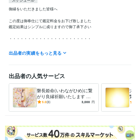
御縁をいただきました皆様へ

この度は御奉仕にて鑑定料金をお下げ致しました

鑑定結果はシンプルに成りますので御了承下さい

・・・・・・・・・・・・・・・・・・・・・・

新たな次元の世に向かい　大いなる力（宇宙の根源大神）より

出品者の実績をもっと見る
天命・御役目を受けまして御神事をさせていただいております

封印された古代の神  出雲族の神の結界を解除する御神事

神と社（やしろ）を復活させていく御神事　　

出品者の人気サービス
神と神を繋げていく御神事

神と人を繋げていく御神事

磐長姫命(いわながひめ)に繋
大い
がり良縁祈願いたします 神
繋が
2022年より本格的に御役目が始まりますので

と繋がる霊能者 龍神族の巫
神と
5.0
(3)
3,000
円
5.0
今後は自粛しながらの営業となります

女があなたの良縁を繋げます
巫女
ご迷惑をお掛け致しますが宜しくお願い致します

詳しくはブログにて記載しております

ブログにて　天より　神々より御神託を記載しておりますので

御覧いただけましたら幸いです
