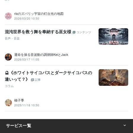
rioのズバリッ宇宙の灯台光の地図
2026/03/20 10:50
混沌世界を救う舞を奉納する巫女様
コンテンツ
音声・音楽
運命を操る音波動の調律師KeiとJack
2026/03/17 11:05
🔮《ホワイトサイコパスとダークサイコパスの
違いって？》
記事
コラム
柚子季
2025/11/18 10:50