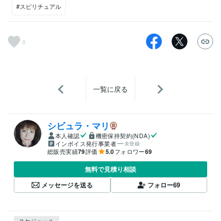
#スピリチュアル
8
一覧に戻る
シビュラ・マリ
本人確認
機密保持契約(NDA)
インボイス発行事業者
未登録
総販売実績
79
評価
5.0
フォロワー
69
無料で見積り相談
メッセージを送る
フォロー
69
スケジュール