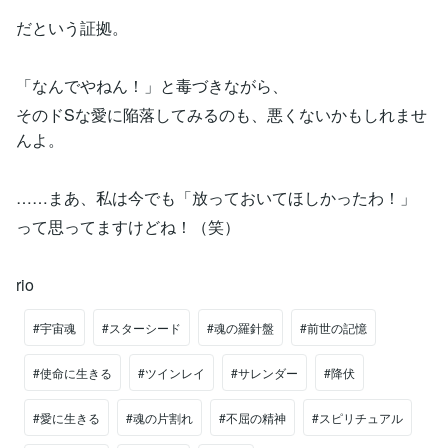
だという証拠。
「なんでやねん！」と毒づきながら、
そのドSな愛に陥落してみるのも、悪くないかもしれませ
んよ。
……まあ、私は今でも「放っておいてほしかったわ！」
って思ってますけどね！（笑）
rio
#宇宙魂
#スターシード
#魂の羅針盤
#前世の記憶
#使命に生きる
#ツインレイ
#サレンダー
#降伏
#愛に生きる
#魂の片割れ
#不屈の精神
#スピリチュアル