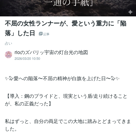
不屈の女性ランナーが、愛という重力に「陥
落」した日
記事
占い
rioのズバリッ宇宙の灯台光の地図
2026/03/20 10:50
✨🦭愛への陥落〜不屈の精神が白旗を上げた日〜🦭✨
【導入：鋼のプライドと、現実という盾/走り続けること
が、私の正義だった】
私はずっと、自分の両足でこの大地に踏みとどまってきま
した。