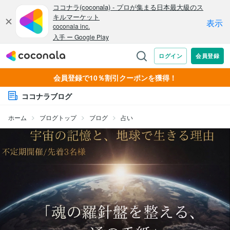
会員登録で10％割引クーポンを獲得！
ココナラブログ
ホーム
ブログトップ
ブログ
占い