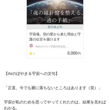
受付休止中
宇宙魂。別の星から来た理由と守
護の伝言を届けます
rioのズバリッ宇宙の灯台光の地図
3,000
-
円
【rioのぼやき＆宇宙への文句】
「正直、今でも腑に落ちないところはあります（笑）」
宇宙が私のためを思ってやってくれたのは、結果を見れば
わかる。