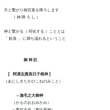
天と繋がり御言葉を降ろします
（ 神 降 ろ し ）
神と繋がる（ 同化する ）こととは
「 歓喜 」 に満ち溢れるということ
御 神 託
〚 阿遅志貴高日子根神 〛
（あじしきたかひこねのみこと）
＝
迦毛之大御神
（かものおおみかみ）
＝事代主命（恵比寿神）