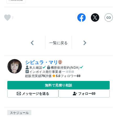
7
一覧に戻る
シビュラ・マリ
本人確認
機密保持契約(NDA)
インボイス発行事業者
未登録
総販売実績
79
評価
5.0
フォロワー
69
無料で見積り相談
メッセージを送る
フォロー
69
スケジュール