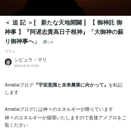
＜ 追 記 ＞〚 新たな天地開闢 〛【 御神託 御
神事 】『阿遅志貴高日子根神』「大御神の蘇
り御神事へ」
記事
コラム
シビュラ・マリ
2024/10/13 15:33
Amebaブログ
『宇宙意識と未来農業に向かって』
を転記
します
Amebaブログには神々のエネルギーが降りています
神々のエネルギーが循環いたしますので直接アメブロをご
覧ください