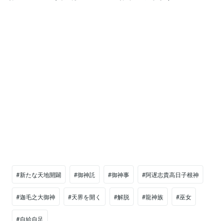
#新たな天地開闢
#御神託
#御神事
#阿遅志貴高日子根神
#迦毛之大御神
#天界を開く
#解脱
#龍神族
#巫女
#自給自足