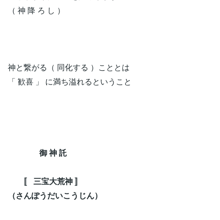
（ 神 降 ろ し ）
神と繋がる（ 同化する ）こととは
「 歓喜 」 に満ち溢れるということ
御 神 託
〚 三宝大荒神 〛
（さんぽうだいこうじん）