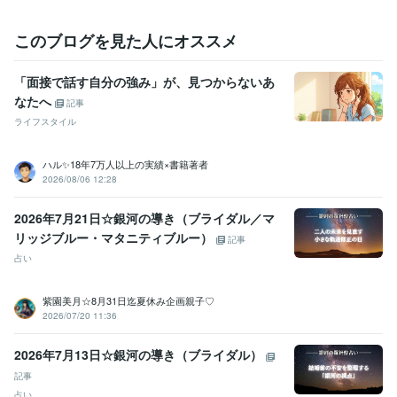
＊＊＊＊＊＊＊＊＊＊＊＊＊＊＊＊＊

このブログを見た人にオススメ
天命を受け　2020年11月より

未来農業の為に聖地へと移動となりました

「面接で話す自分の強み」が、見つからないあ
なたへ
詳しくはブログのプロフィールにて記載しております

記事
御縁をいただけました皆様には心より感謝を統べます

ライフスタイル
購入頂いた後　ネット環境やPC環境故障・天災などの

ハル✨18年7万人以上の実績×書籍著者
イレギュラーが発生した場合

2026/08/06 12:28
「正式回答は　〇〇時頃のお届け予定になります」とご連絡致します
2026年7月21日☆銀河の導き（ブライダル／マ
リッジブルー・マタニティブルー）
記事
占い
紫園美月☆8月31日迄夏休み企画親子♡
2026/07/20 11:36
2026年7月13日☆銀河の導き（ブライダル）
記事
占い