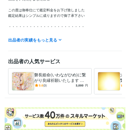
この度は御奉仕にて鑑定料金をお下げ致しました

鑑定結果はシンプルに成りますので御了承下さい

・・・・・・・・・・・・・・・・・・・・・・

新たな次元の世に向かい　大いなる力（宇宙の根源大神）より

出品者の実績をもっと見る
天命・御役目を受けまして御神事をさせていただいております

封印された古代の神  出雲族の神の結界を解除する御神事

神と社（やしろ）を復活させていく御神事　　

出品者の人気サービス
神と神を繋げていく御神事

神と人を繋げていく御神事

磐長姫命(いわながひめ)に繋
大い
がり良縁祈願いたします 神
繋が
2022年より本格的に御役目が始まりますので

と繋がる霊能者 龍神族の巫
神と
5.0
(3)
3,000
円
5.0
今後は自粛しながらの営業となります

女があなたの良縁を繋げます
巫女
ご迷惑をお掛け致しますが宜しくお願い致します

詳しくはブログにて記載しております

ブログにて　天より　神々より御神託を記載しておりますので

御覧いただけましたら幸いです

ブログ　→　宇宙意識と未来農業に向かって
