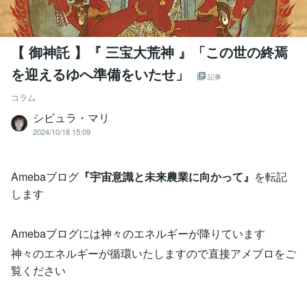
【 御神託 】『 三宝大荒神 』「この世の終焉
を迎えるゆへ準備をいたせ」
記事
コラム
シビュラ・マリ
2024/10/18 15:09
Amebaブログ
『宇宙意識と未来農業に向かって』
を転記
します
Amebaブログには神々のエネルギーが降りています
神々のエネルギーが循環いたしますので直接アメブロをご
覧ください