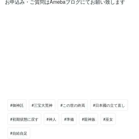
お申込み・ご質問はAmebaブログにてお願い致します
#御神託
#三宝大荒神
#この世の終焉
#日本國の立て直し
#初期状態に戻す
#神人
#準備
#龍神族
#巫女
#自給自足