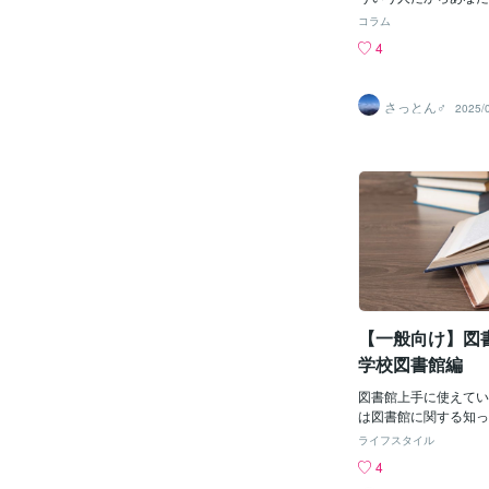
んて考えていたら、三
いわれて自分で思い込
コラム
えていた。次に旅行に
自分の世界を小さくし
4
クにする、うんそれが
るのは良くないたくさ
ら、こっちはもうリュ
いろんな可能性がある
るんだよね。自分ので
てはいけないあなたは
さっとん♂
2025/
が良いかなーなんて考
カンタンな人ではない
物ってどう使うかを考
してはいけないひとく
いる時が一番楽しいの
ほど人はカンタンじゃ
決めちゃわないで、ゆ
グしたがるああいう人
いんじゃないかな。私
だからと人は勝手なこ
けどね。いつも、有難
言葉を真正面から受け
たのことはあなたが一
んな感情を持ち合わせ
考え方も持っている共
添うこともできるあな
ままにいればいい人に
れようと関係ないあな
【一般向け】図
いればいいあなた自身
学校図書館編
ラベリングすると便利
語れるから便利だから
図書館上手に使えてい
たがるその人の気持ち
は図書館に関する知っ
ラベリングしないこと
知識をご紹介していま
ライフスタイル
リングされても真に受
門、学校図書館編です
4
そしたら今日より明日
個性豊か：学校図書館
るはず