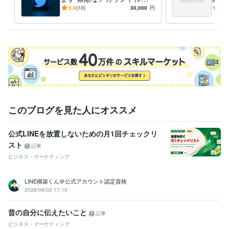
を！そして炎上へのリスクヘ
ばと
5.0
(10)
30,000
円
5.0
ッジ
このブログを見た人にオススメ
公式LINEを放置しないための月1回チェックリ
スト
記事
ビジネス・マーケティング
LINE構築くん＠公式アカウント認定資格
2026/08/02 17:10
昔の自分に伝えたいこと
記事
ビジネス・マーケティング