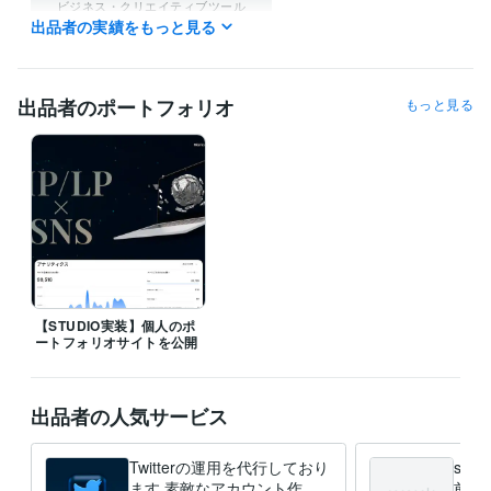
ビジネス・クリエイティブツール
出品者の実績をもっと見る
STUDIO:3年
Excel:4年
Google サイト:7年
Google スプレッドシート:6年
Google スライド:6年
Google ドキュメント:5年
PowerPoint:2年
Word:2年
Shopify:0年
Google Analytics:2年
Google Search Console:1年
ChatGPT:3年
出品者のポートフォリオ
もっと見る
DALL-E:3年
Adobe Firefly:0年
Adobe Photoshop:1年
Final Cut Pro:1年
CapCut:3年
Canva:5年
Figma:1年
FL Studio:1年
得意分野
集客・マーケティング相談
ライター・SNS運用代行・HP作成
仕事
SNS
代行
ライティング
HP
運用代行
Instagram
TikTok
Twitter
【STUDIO実装】個人のポ
ートフォリオサイトを公開
出品者の人気サービス
Twitterの運用を代行しており
sn
ます 素敵なアカウント作り
前に