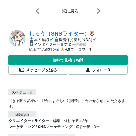
一覧に戻る
しゅう（SNSライター）
本人確認
機密保持契約(NDA)
インボイス発行事業者
未登録
総販売実績
31
評価
4.9
フォロワー
3
無料で見積り相談
メッセージを送る
フォロー
3
スケジュール
できる限り皆様のご都合のよろしい時間帯に、合わせさせていただきま
す。
経験職種
クリエイター / ライター・編集
経験年数 : 2年
マーケティング / SNSマーケティング
経験年数 : 3年