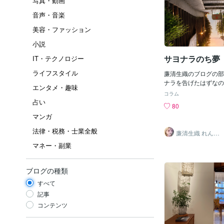
写真・動画
音声・音楽
美容・ファッション
小説
サヨナラのち夢
IT・テクノロジー
ライフスタイル
廉清生織のブログの部
ナラを告げたはずなの
エンタメ・趣味
で今日も優しく微笑ん
コラム
を重ねる中で何度もす
占い
80
た日々私の心の中を見
マンガ
寂しさ言えなかった言
もあの日のまま胸の奥
法律・税務・士業全般
廉清生織 れんせ
らなのかなあなたは夢
い さき
マネー・副業
と同じ笑顔で何もなか
いている夢は過去へ戻
く心が置き去りにして
ブログの種類
っと迎えに行く場所も
度も同じ人が夢に現れ
すべて
られないからではなく
記事
ちに気づいて」と静か
コンテンツ
優しいサインなのかも
めてもあの笑顔は消え