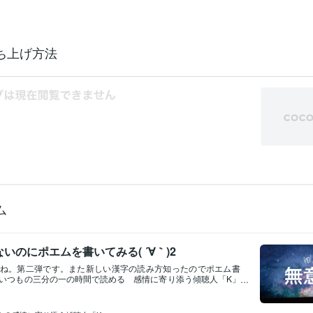
ち上げ方法
ム
いのにポエムを書いてみる( ´∀｀)2
ね。第二弾です。また新しい漢字の読み方知ったのでポエム書
いつもの三分の一の時間で読める 感情に寄り添う傾聴人「K」
こんばんは✨無意識命令準ずる君楽あり楽しさ無縁他人任せの脳
る望むのは命令なくも手動き意志かたぶく無意識の中に居る君
脳謎が謎をよんで謎ですよね( ´∀｀)【捗る】って 手が歩くと