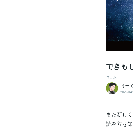
できもし
コラム
けー
2022/04/
また新しく
読み方を