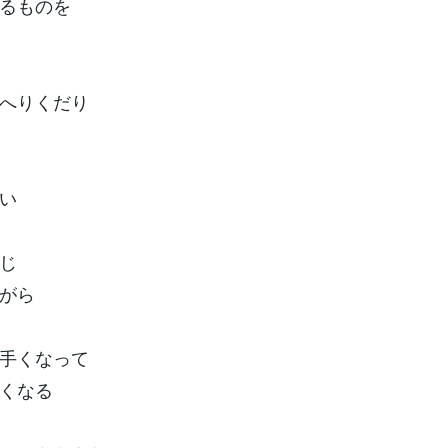
るものを
へりくだり
い
じ
がら
手くなって
くなる