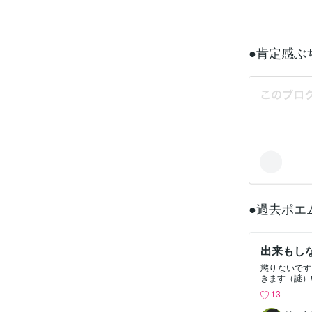
●肯定感ぶ
●過去ポエ
出来もしな
懲りないです
きます（謎）
の記事です。
13
運動を放棄す
が動かす君の