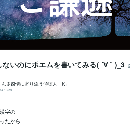
ないのにポエムを書いてみる( ´∀｀)_3
くん＠感情に寄り添う傾聴人「K」
14 13:59
漢字の
知ったから