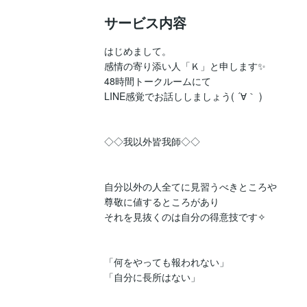
サービス内容
はじめまして。

感情の寄り添い人「Ｋ」と申します✨

48時間トークルームにて

LINE感覚でお話ししましょう( ´∀｀ )

◇◇我以外皆我師◇◇

自分以外の人全てに見習うべきところや

尊敬に値するところがあり

それを見抜くのは自分の得意技です✧

「何をやっても報われない」

「自分に長所はない」
