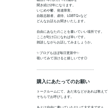
聞き続け2年になります。

いじめや鬱、発達障害、

自殺志願者、虐待、LGBTQ+など

どんなお話もお聞きいたします。

自由にあなたのことを書いていい場所です。

ここが吐け口になれば幸いです。

雑談しながらお話してみましょうか。

✨ブログもほぼ毎日更新中✨

覗いてみて頂けると嬉しいです◎

……………………………………………
購入にあたってのお願い
トークルームにて、あだ名などがあれば教えて
そちらでお呼びします。

あとは自由に書いていただいて大丈夫です✧
