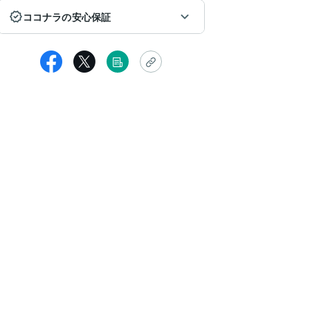
ココナラの安心保証
女性
までなかなか人に話せなかった悩みを初めて相談できました。
とまりのない伝え方をしていたと思いますが、
こから話を深掘りして、自分でも気づいていなかった点を
っと見る
品者からの返信