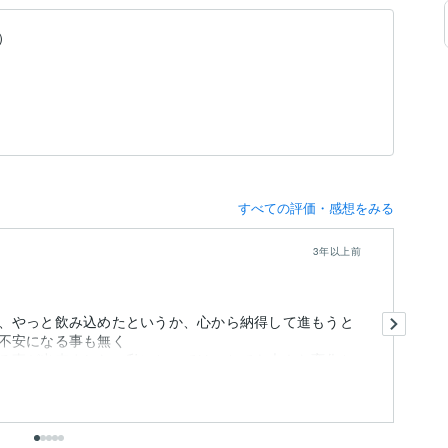
）
すべての評価・感想をみる
3年以上前
今
、やっと飲み込めたというか、心から納得して進もうと
ま
不安になる事も無く
そ
る事が出来ました。私にとっては、とても大きな変化と
も
出