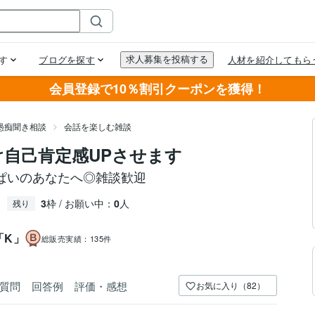
会員登録で10％割引クーポンを獲得！
愚痴聞き相談
会話を楽しむ雑談
け自己肯定感UPさせます
ぱいのあなたへ◎雑談歓迎
3
枠 / お願い中：
0
人
残り
「K」
総販売実績：
135件
質問
回答例
評価・感想
お気に入り（82）