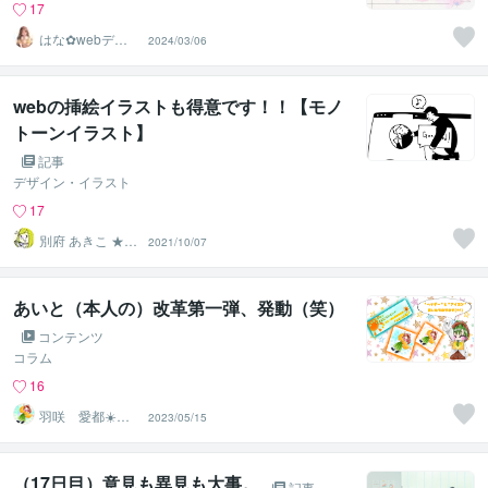
17
はな✿webデザ
2024/03/06
イン屋さん
webの挿絵イラストも得意です！！【モノ
トーンイラスト】
記事
デザイン・イラスト
17
別府 あきこ ★法
2021/10/07
人様との実績多
数★
あいと（本人の）改革第一弾、発動（笑）
コンテンツ
コラム
16
羽咲 愛都☀️ハ
2023/05/15
サキ アイト☀️
（17日目）意見も異見も大事。
記事