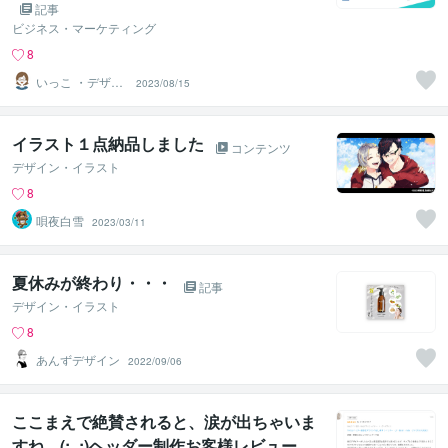
記事
ビジネス・マーケティング
8
いっこ ・デザイ
2023/08/15
ンのお助け屋さ
ん・
イラスト１点納品しました
コンテンツ
デザイン・イラスト
8
唄夜白雪
2023/03/11
夏休みが終わり・・・
記事
デザイン・イラスト
8
あんずデザイン
2022/09/06
ここまえで絶賛されると、涙が出ちゃいま
すね…(;_;)ヘッダー制作お客様レビュー