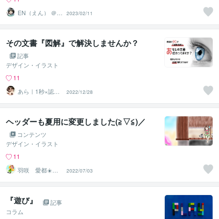
EN（えん） ＠イ
2023/02/11
ラストレーター
その文書『図解』で解決しませんか？
記事
デザイン・イラスト
11
あら｜1秒×認識
2022/12/28
設計
ヘッダーも夏用に変更しました(≧▽≦)／
コンテンツ
デザイン・イラスト
11
羽咲 愛都☀️ハ
2022/07/03
サキ アイト☀️
『遊び』
記事
コラム