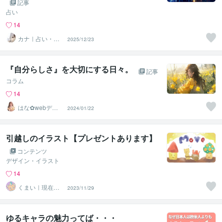
記事
占い
14
カナ｜占い・ス
2025/12/23
ピ系専門制作代
行
『自分らしさ』を大切にする日々。
記事
コラム
14
はな✿webデザ
2024/01/22
イン屋さん
引越しのイラスト【プレゼントあります】
コンテンツ
デザイン・イラスト
14
くまい｜現在お
2023/11/29
休み中
ゆるキャラの魅力ってば・・・