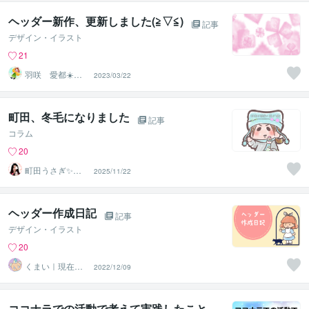
ヘッダー新作、更新しました(≧▽≦)
記事
デザイン・イラスト
21
羽咲 愛都☀️ハ
2023/03/22
サキ アイト☀️
町田、冬毛になりました
記事
コラム
20
町田うさぎ✨閃
2025/11/22
光の幸せ届け人
♡怪談師⛩️
ヘッダー作成日記
記事
デザイン・イラスト
20
くまい｜現在お
2022/12/09
休み中
ココナラでの活動で考えて実践したこと