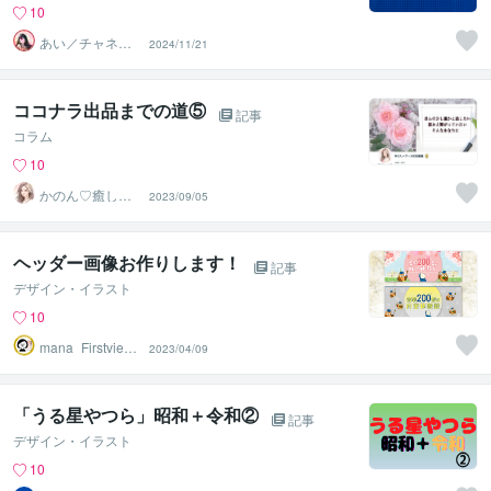
10
あい／チャネリ
2024/11/21
ングアート✨夏S
ALE
ココナラ出品までの道⑤
記事
コラム
10
かのん♡癒しの
2023/09/05
お部屋
ヘッダー画像お作りします！
記事
デザイン・イラスト
10
mana_Firstview
2023/04/09
Design
「うる星やつら」昭和＋令和②
記事
デザイン・イラスト
10