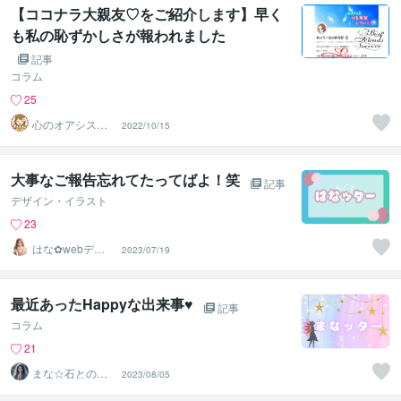
【ココナラ大親友♡をご紹介します】早く
も私の恥ずかしさが報われました
記事
コラム
25
心のオアシスま
2022/10/15
どかの部屋
大事なご報告忘れてたってばよ！笑
記事
デザイン・イラスト
23
はな✿webデザ
2023/07/19
イン屋さん
最近あったHappyな出来事♥
記事
コラム
21
まな☆石との絆
2023/08/05
を整える占い師
＆セラピスト