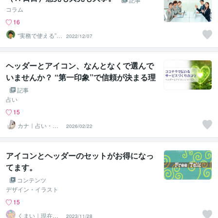
コラム
16
“実務で使える”改
2022/12/07
善パートナー／
かめきち
ヘッダーとアイコン、なんとなくで選んで
いませんか？ “第一印象”で信頼が決まる理
由
記事
占い
15
カナ｜占い・ス
2026/02/22
ピ系専門制作代
行
アイコンとヘッダーのセットがお得になっ
てます。
コンテンツ
デザイン・イラスト
15
くまい｜現在お
2023/11/28