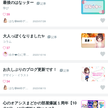
最後のはなッター
記事
学び
39
はな✿webデザ
2023/07/28
イン屋さん
大人っぽくなりました✨
記事
コラム
37
ゆき❤️心に寄り
2023/10/16
添う癒しのナー
ス
お久しぶりのブログ更新です！
記事
デザイン・イラスト
34
はな✿webデザ
2023/08/15
イン屋さん
心のオアシスまどかの部屋爆誕１周年【10