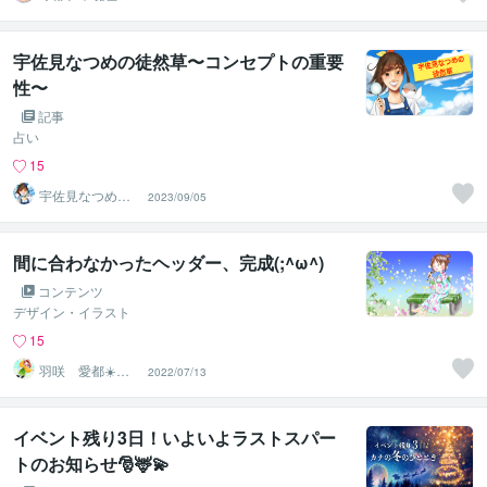
休み中
宇佐見なつめの徒然草〜コンセプトの重要
性〜
記事
占い
15
宇佐見なつめ☆
2023/09/05
空飛ぶ占い師
間に合わなかったヘッダー、完成(;^ω^)
コンテンツ
デザイン・イラスト
15
羽咲 愛都☀️ハ
2022/07/13
サキ アイト☀️
イベント残り3日！いよいよラストスパー
トのお知らせ🎅🦌💫