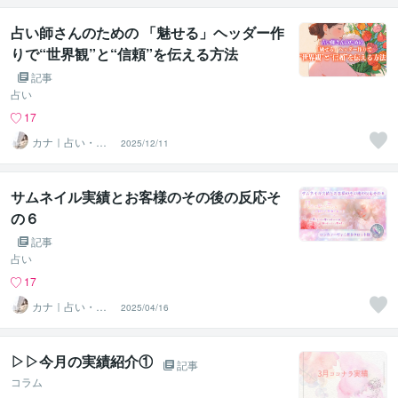
占い師さんのための 「魅せる」ヘッダー作
りで“世界観”と“信頼”を伝える方法
記事
占い
17
カナ｜占い・ス
2025/12/11
ピ系専門制作代
行
サムネイル実績とお客様のその後の反応そ
の６
記事
占い
17
カナ｜占い・ス
2025/04/16
ピ系専門制作代
行
▷▷今月の実績紹介①
記事
コラム