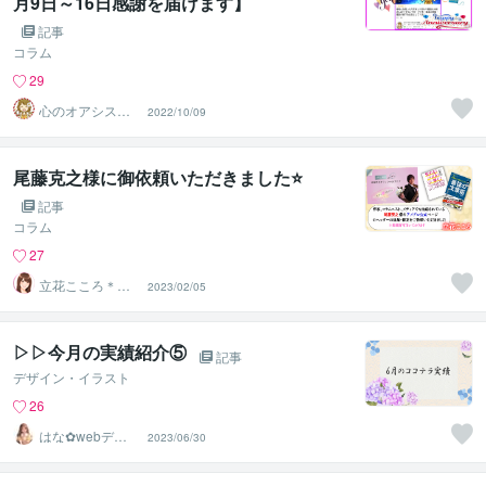
月9日～16日感謝を届けます】
記事
コラム
29
心のオアシスま
2022/10/09
どかの部屋
尾藤克之様に御依頼いただきました⭐️
記事
コラム
27
立花こころ＊心
2023/02/05
やすらぐ時間
▷▷今月の実績紹介⑤
記事
デザイン・イラスト
26
はな✿webデザ
2023/06/30
イン屋さん