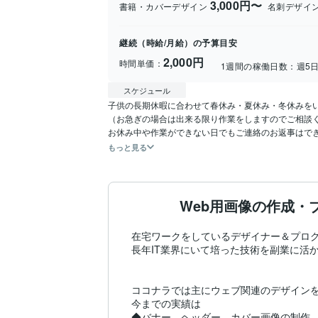
3,000円〜
書籍・カバーデザイン
名刺デザイ
継続（時給/月給）の予算目安
2,000円
時間単価：
1週間の稼働日数：
週5
スケジュール
子供の長期休暇に合わせて春休み・夏休み・冬休みをい
（お急ぎの場合は出来る限り作業をしますのでご相談く
お休み中や作業ができない日でもご連絡のお返事はで
もっと見る
Web用画像の作成・
在宅ワークをしているデザイナー＆プログ
長年IT業界にいて培った技術を副業に活か
ココナラでは主にウェブ関連のデザインを
今までの実績は

◆バナー、ヘッダー、カバー画像の制作
