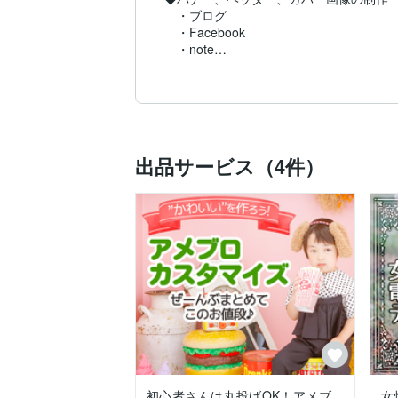
　・ブログ

　・Facebook

　・note

　・Twitter

　・オンラインショップ

　・リザーブストック

　・ココナラ

　など

◆サムネイル画像の制作

出品サービス（4件）
　・YouTube

　・ココナラ

　など

◆アメーバブログのカスタマイズ

◆オンラインショップのデザイン

◆ランディングページのデザイン

◆Instagramの広告デザイン

◆YouTubeのチャンネルアートの制作

◆LINEリッチメニューの制作

などなど。

書籍の表紙デザインも承っております。

今までの実績は

◆kindle表紙

初心者さんは丸投げOK！アメブ
女