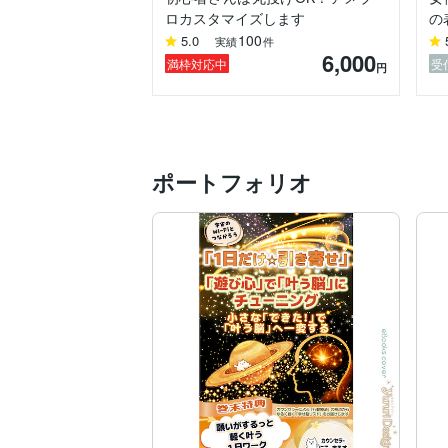
◆ペーパーバック表紙

ロカスタマイズします
の
◆同人誌表紙

100
5.0
実績
件
などなど。

6,000
満枠対応中
受
円
他にも、名刺、チラシなどのDTP商品のデ
今までの実績は

◆名刺

◆商品の台紙

◆シール

ポートフォリオ
◆チラシ

◆フォトブックのページデザイン

　・バースデー用

　・ウェディング用

◆横断幕

などなど。

ココナラ歴も早4年めになりました。

あたたかいお客様に支えられていつもお仕
リピーターのお客様もいつもありがとうご
初心者さんも気楽にご相談ください！

いつでもお待ちしていますね。