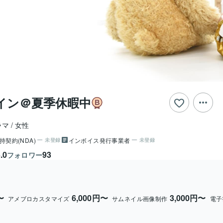
イン＠夏季休暇中
ラマ
女性
持契約(NDA)
インボイス発行事業者
未登録
未登録
.0
93
フォロワー
〜
6,000円〜
3,000円〜
アメブロカスタマイズ
サムネイル画像制作
電子