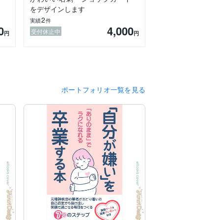
をデザインします
2
実績
件
0
4,000
受付休止中
円
円
ポートフォリオ一覧を見る