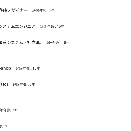
Webデザイナー
経験年数
:
7年
システムエンジニア
経験年数
:
15年
情報システム・社内SE
経験年数
:
15年
oshop
経験年数
:
10年
rator
経験年数
:
5年
験年数
:
10年
数
:
3年