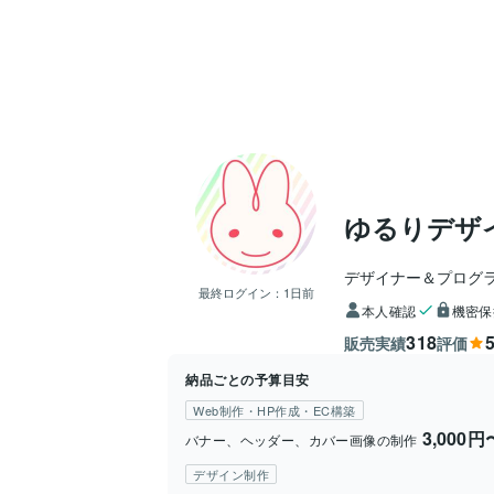
ゆるりデザ
デザイナー＆プログ
最終ログイン：
1日前
本人確認
機密保
318
5
販売実績
評価
納品ごとの予算目安
Web制作・HP作成・EC構築
3,000円
バナー、ヘッダー、カバー画像の制作
デザイン制作