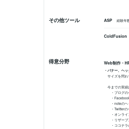
その他ツール
ASP
経験年数
ColdFusion
得意分野
Web制作・H
・バナー、ヘッ
サイズを問わ
今までの実績は
　・ブログの
　・Facebo
　・noteのヘ
　・Twitter
　・オンライ
　・リザーブ
　・ココナラ