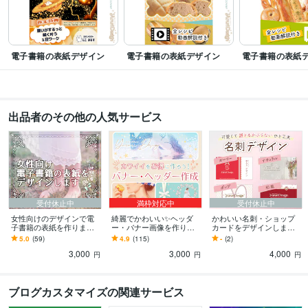
Web制作・HP作成・EC構築
バナー、ヘッダー、カバー画像の制作
アメ
ブロカスタマイズ
サムネイル画像制作
電子書籍の表紙作成
アメブロカスタマイズ
ブログデザイン
ヘッダー作成
バナー作成
女性向け
大人かわいい
ホームページデザイン
SNS画像
kindle
電子書籍
デザイン制作
書籍・カバーデザイン
名刺デザイン
チラシデザイン
電子書籍の表紙デザイン
電子書籍の表紙デザイン
電子書籍の表紙
kindle
電子書籍
ペーパーバック
女性向け
名刺
チラシ
出品者のその他の人気サービス
受付休止中
満枠対応中
受付休止中
女性向けのデザインで電
綺麗でかわいい✨ヘッダ
かわいい名刺・ショップ
子書籍の表紙を作ります
ー・バナー画像を作りま
カードをデザインします
フェミニンで可愛く優し
す 誰ともかぶらない”空気
あなたの『かわいい』&
5.0
(59)
4.9
(115)
-
(2)
いデザインが得意です♪
感”で、あなたの魅力を引
『きれい』を形にしま
3,000
3,000
4,000
き出します♪
す！
円
円
円
ブログカスタマイズの関連サービス