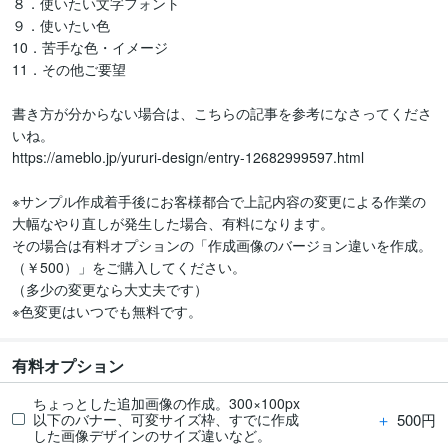
８．使いたい文字フォント

９．使いたい色

10．苦手な色・イメージ

11．その他ご要望

書き方が分からない場合は、こちらの記事を参考になさってくださ
いね。

https://ameblo.jp/yururi-design/entry-12682999597.html

※サンプル作成着手後にお客様都合で上記内容の変更による作業の
大幅なやり直しが発生した場合、有料になります。

その場合は有料オプションの「作成画像のバージョン違いを作成。
（￥500）」をご購入してください。

（多少の変更なら大丈夫です）

※色変更はいつでも無料です。
有料オプション
ちょっとした追加画像の作成。300×100px
＋
500円
以下のバナー、可変サイズ枠、すでに作成
した画像デザインのサイズ違いなど。