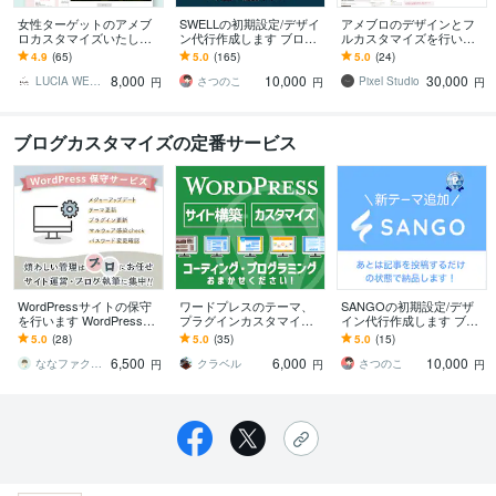
女性ターゲットのアメブ
SWELLの初期設定/デザイ
アメブロのデザインとフ
ロカスタマイズいたしま
ン代行作成します ブログ
ルカスタマイズを行いま
す 現役デザイナーがオシ
をはじめる方、無料テー
す 起業家、コンサル、個
4.9
(65)
5.0
(165)
5.0
(24)
ャレにアメブロをカスタ
マから移行作業などお任
人事業などの方におすす
8,000
10,000
30,000
マイズ♪
せください
めのサービスです。
LUCIA WEB DESIGN
さつのこ
Pixel Studio
円
円
円
ブログカスタマイズの定番サービス
WordPressサイトの保守
ワードプレスのテーマ、
SANGOの初期設定/デザ
を行います WordPressア
プラグインカスタマイズ
イン代行作成します ブロ
ップデート・テーマ・プ
します ご相談無料★公式
グをはじめる方、無料テ
5.0
(28)
5.0
(35)
5.0
(15)
ラグインの更新代行
サポート対象外もOK！プ
ーマから移行作業などお
6,500
6,000
10,000
ログラミングはお任せ
任せください
ななファクトリー
クラベル
さつのこ
円
円
円