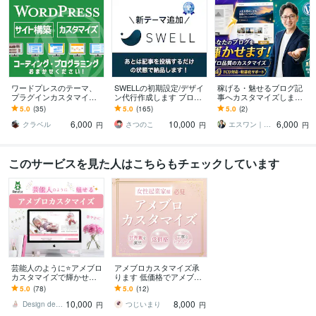
ワードプレスのテーマ、
SWELLの初期設定/デザイ
稼げる・魅せるブログ記
プラグインカスタマイズ
ン代行作成します ブログ
事へカスタマイズします
します ご相談無料★公式
をはじめる方、無料テー
SEO・導線設計・デザイ
5.0
(35)
5.0
(165)
5.0
(2)
サポート対象外もOK！プ
マから移行作業などお任
ンをプロの視点で最適
6,000
10,000
6,000
ログラミングはお任せ
せください
化。
クラベル
さつのこ
エスワン｜小さな事業のWeb伴走
円
円
円
このサービスを見た人はこちらもチェックしています
芸能人のように⭐️アメブロ
アメブロカスタマイズ承
カスタマイズで輝かせま
ります 低価格でアメブロ
す バナー・ヘッダーキラ
を素敵にカスタマイズい
5.0
(78)
5.0
(12)
キラ☆華やかアイキャッ
たします！
10,000
8,000
チ効果アクセス集中
Design de Cheri
つじいまり
円
円