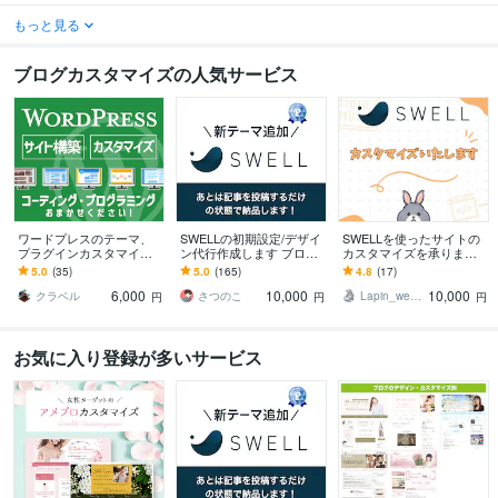
もっと見る
ブログカスタマイズの人気サービス
ワードプレスのテーマ、
SWELLの初期設定/デザイ
SWELLを使ったサイトの
プラグインカスタマイズ
ン代行作成します ブログ
カスタマイズを承ります
します ご相談無料★公式
をはじめる方、無料テー
ブログ型→サイト型・CS
5.0
(35)
5.0
(165)
4.8
(17)
サポート対象外もOK！プ
マから移行作業などお任
Sカスタマイズ・フルカス
6,000
10,000
10,000
ログラミングはお任せ
せください
タマイズ
クラベル
さつのこ
Lapin_web（らぱんうぇぶ）
円
円
円
お気に入り登録が多いサービス