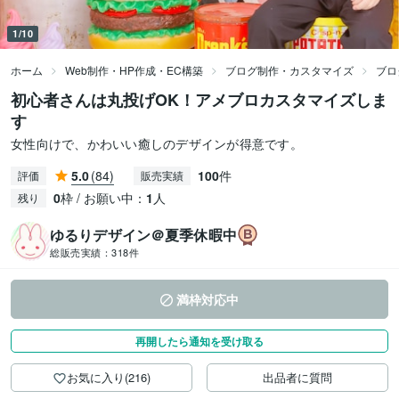
1/10
ホーム
Web制作・HP作成・EC構築
ブログ制作・カスタマイズ
ブロ
初心者さんは丸投げOK！アメブロカスタマイズしま
す
女性向けで、かわいい癒しのデザインが得意です。
5.0
(84)
100
件
評価
販売実績
0
枠 / お願い中：
1
人
残り
ゆるりデザイン＠夏季休暇中
総販売実績：
318件
満枠対応中
再開したら通知を受け取る
お気に入り(216)
出品者に質問