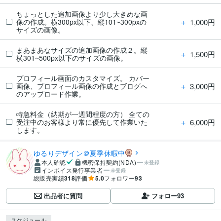
ちょっとした追加画像より少し大きめな画
＋
1,000円
像の作成。横300px以下、縦101~300pxの
サイズの画像。
まあまあなサイズの追加画像の作成２。縦
＋
1,500円
横301~500px以下のサイズの画像。
プロフィール画面のカスタマイズ。 カバー
＋
3,000円
画像、プロフィール画像の作成とブログへ
のアップロード作業。
特急料金（納期が一週間程度の方） 全ての
＋
6,000円
受注中のお客様より常に優先して作業いた
します。
ゆるりデザイン＠夏季休暇中
本人確認
機密保持契約(NDA)
未登録
インボイス発行事業者
未登録
総販売実績
318
評価
5.0
フォロワー
93
出品者に質問
フォロー
93
スケジュール