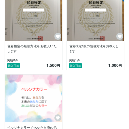
色彩検定の勉強方法をお教えいた
色彩検定1級の勉強方法をお教えし
します
ます
0
1
実績
件
実績
件
1,500
1,000
円
円
購入可能
購入可能
ペルソナカラーであなた自身の色