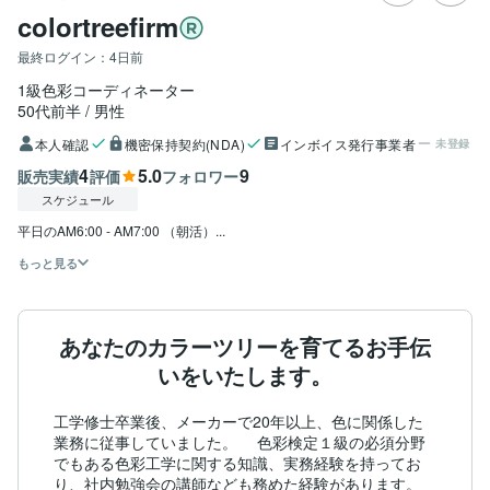
colortreefirm
最終ログイン：
4日前
1級色彩コーディネーター
50代前半
男性
本人確認
機密保持契約(NDA)
インボイス発行事業者
未登録
4
5.0
9
販売実績
評価
フォロワー
スケジュール
平日のAM6:00 - AM7:00 （朝活）...
もっと見る
あなたのカラーツリーを育てるお手伝
いをいたします。
工学修士卒業後、メーカーで20年以上、色に関係した
業務に従事していました。 　色彩検定１級の必須分野
でもある色彩工学に関する知識、実務経験を持ってお
り、社内勉強会の講師なども務めた経験があります。
