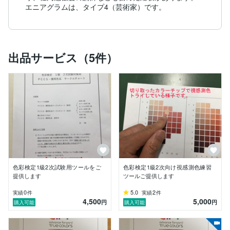
エニアグラムは、タイプ4（芸術家）です。
出品サービス（5件）
色彩検定1級2次試験用ツールをご
色彩検定1級2次向け視感測色練習
提供します
ツールご提供します
0
5.0
2
実績
件
実績
件
4,500
5,000
円
円
購入可能
購入可能