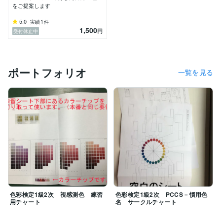
をご提案します
5.0
1
実績
件
1,500
円
受付休止中
ポートフォリオ
一覧を見る
色彩検定1級2次 視感測色 練習
色彩検定1級2次 PCCS－慣用色
用チャート
名 サークルチャート