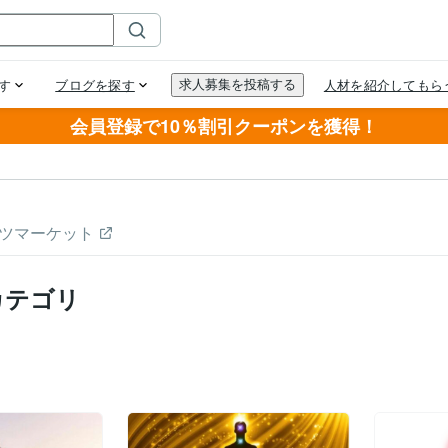
会員登録で10％割引クーポンを獲得！
ツマーケット
カテゴリ