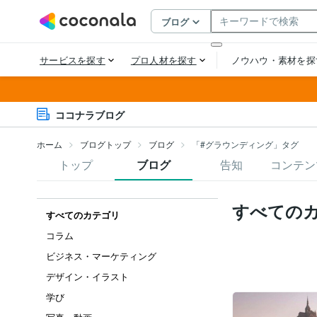
ココナラブログ
ホーム
ブログトップ
ブログ
「#グラウンディング」タグ
トップ
ブログ
告知
コンテン
すべての
すべてのカテゴリ
コラム
ビジネス・マーケティング
デザイン・イラスト
学び