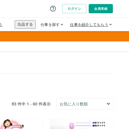
83 件中 1 - 60 件表示