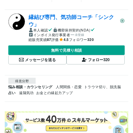
縁結び専門、気功師コーチ「シンク
ウ」
本人確認
機密保持契約(NDA)
インボイス発行事業者
未登録
総販売実績
87
評価
4.5
フォロワー
320
無料で見積り相談
メッセージを送る
フォロー
320
得意分野
悩み相談・カウンセリング
人間関係・恋愛
トラウマ切り、脱洗脳
占い
遠隔気功
お金との縁起力アップ