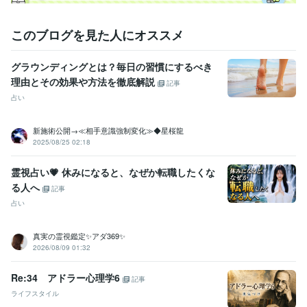
このブログを見た人にオススメ
グラウンディングとは？毎日の習慣にするべき
理由とその効果や方法を徹底解説
記事
占い
新施術公開→≪相手意識強制変化≫◆星桜龍
2025/08/25 02:18
霊視占い💗 休みになると、なぜか転職したくな
る人へ
記事
占い
真実の霊視鑑定✨アダ369✨
2026/08/09 01:32
Re:34 アドラー心理学6
記事
ライフスタイル