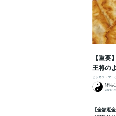
【重要
王将の
ビジネス・マー
縁結
2021/07/
【全額返金