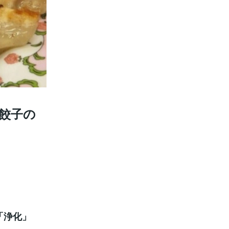
餃子の
「浄化」