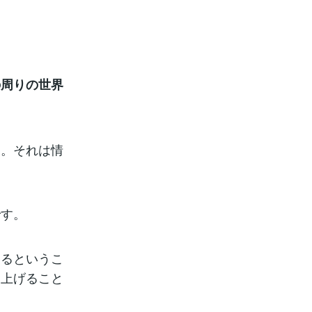
の周りの世界
す。それは情
です。
くるというこ
に上げること