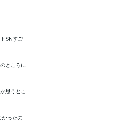
トSNすご
僕のところに
何か思うとこ
なかったの