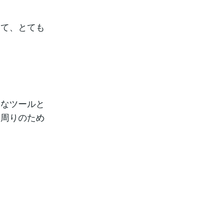
して、とても
力なツールと
に周りのため