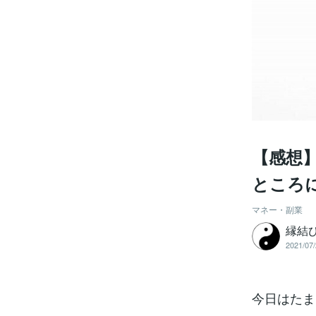
【感想
ところ
マネー・副業
縁結
2021/07/
今日はたま