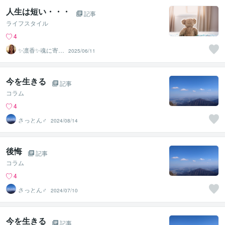
人生は短い・・・
記事
ライフスタイル
4
✨凛香✨魂に寄り
2025/06/11
添う癒しボイス
届けます✨
今を生きる
記事
コラム
4
さっとん♂
2024/08/14
後悔
記事
コラム
4
さっとん♂
2024/07/10
今を生きる
記事