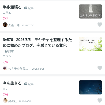
半歩頑張る
記事
コラム
7
久山 渚
2021/07/20
№570 - 2026/8/5 モヤモヤを整理するた
めに始めたブログ、今感じている変化
記事
コラム
6
ゆう子☆作業療
2026/08/05
法士＆ライフコ
ーチ
今を生きる
記事
占い
6
結の杜
2026/04/16