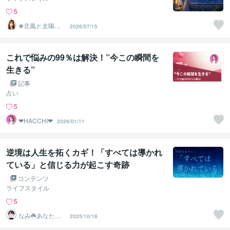
5
❀北風と太陽の
2026/07/15
相談室❀
これで悩みの99％は解決！”今この瞬間を
生きる”
記事
占い
5
❤︎HACCHI❤︎
2026/01/11
逆境は人生を拓くカギ！「すべては導かれ
ている」と信じる力が起こす奇跡
コンテンツ
ライフスタイル
5
なみ☘️あなたに
2025/10/16
寄り添います