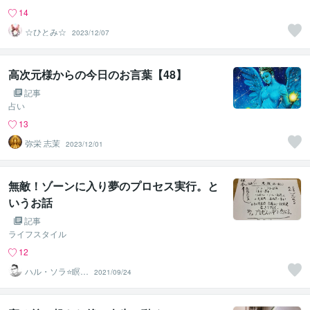
14
☆ひとみ☆
2023/12/07
高次元様からの今日のお言葉【48】
記事
占い
13
弥栄 志茉
2023/12/01
無敵！ゾーンに入り夢のプロセス実行。と
いうお話
記事
ライフスタイル
12
ハル・ソラ⭐️瞑想
2021/09/24
と心の案内人