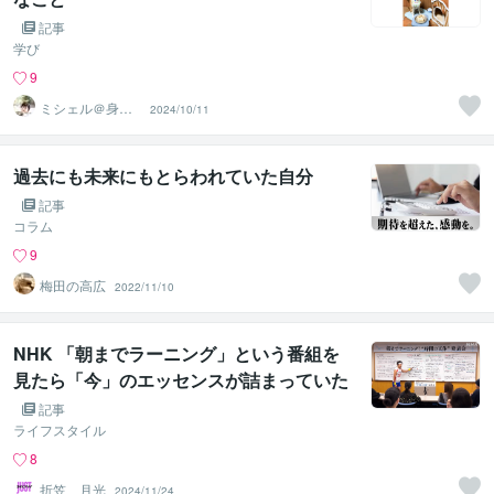
記事
学び
9
ミシェル＠身体
2024/10/11
が整う米粉美ス
イーツ®
過去にも未来にもとらわれていた自分
記事
コラム
9
梅田の高広
2022/11/10
NHK 「朝までラーニング」という番組を
見たら「今」のエッセンスが詰まっていた
記事
ライフスタイル
8
折笠 月光
2024/11/24