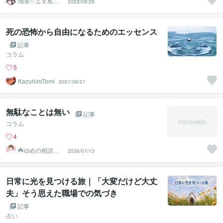
瑠美✨ユタ系末
2023/08/28
裔♡縁結び占い
♡幸せ研究所
死の恐怖から自由になるためのエッセンス
記事
コラム
5
KazuhiroTomi
2021/06/21
無駄なことは無い
記事
コラム
4
☘️ゆめの相談室
2026/07/13
☘️
日常に光を見つける旅｜「大変だけど大丈
夫」そう思えた職場での気づき
記事
占い