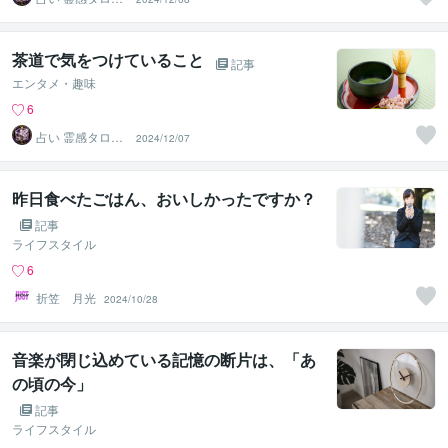
ト 天神あまがみ
茶道で気をつけていること
記事
エンタメ・趣味
6
占い 霊感タロッ
2024/12/07
ト 天神あまがみ
昨日食べたごはん、おいしかったですか？
記事
ライフスタイル
6
折笠 月光
2024/10/28
音楽が閉じ込めている記憶の断片は、「あ
の頃の今」
記事
ライフスタイル