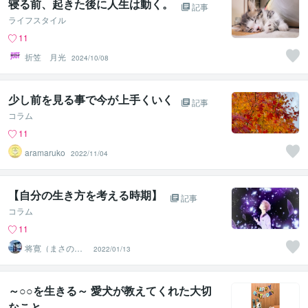
寝る前、起きた後に人生は動く。
記事
ライフスタイル
11
折笠 月光
2024/10/08
少し前を見る事で今が上手くいく
記事
コラム
11
aramaruko
2022/11/04
【自分の生き方を考える時期】
記事
コラム
11
将寛（まさの
2022/01/13
り）
～○○を生きる～ 愛犬が教えてくれた大切
なこと