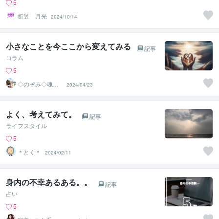
5
折笠 月光
2024/10/14
小さなことを今ここから変えてみる
記事
コラム
5
◇のぞみ◇魂の
2024/04/23
カウンセラー
よく、考えてみて。
記事
ライフスタイル
5
＊とく＊
2024/02/11
身内の不幸あるある。。
記事
占い
5