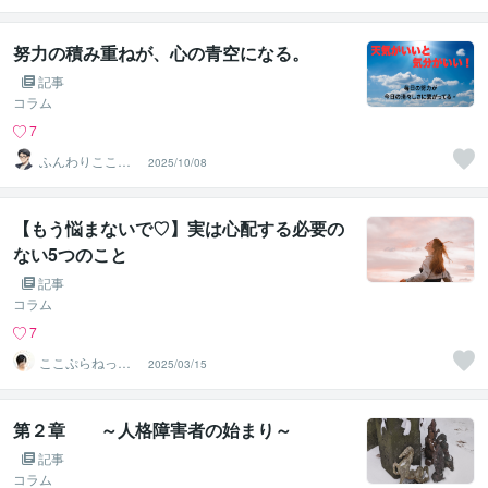
努力の積み重ねが、心の青空になる。
記事
コラム
7
ふんわりこころ
2025/10/08
サポート☘️みち
まさ
【もう悩まないで♡】実は心配する必要の
ない5つのこと
記事
コラム
7
ここぷらねっと
2025/03/15
＠理想の自分に
導く専門家
第２章 ～人格障害者の始まり～
記事
コラム