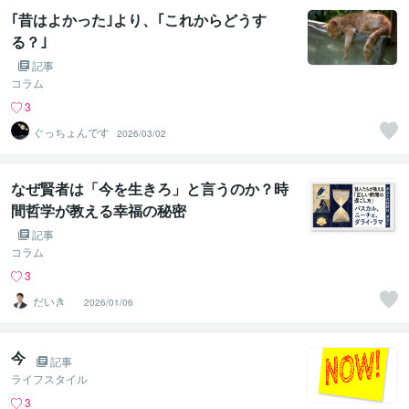
｢昔はよかった｣より、｢これからどうす
る？｣
記事
コラム
3
ぐっちょんです
2026/03/02
なぜ賢者は「今を生きろ」と言うのか？時
間哲学が教える幸福の秘密
記事
コラム
3
だいき
2026/01/06
今
記事
ライフスタイル
3