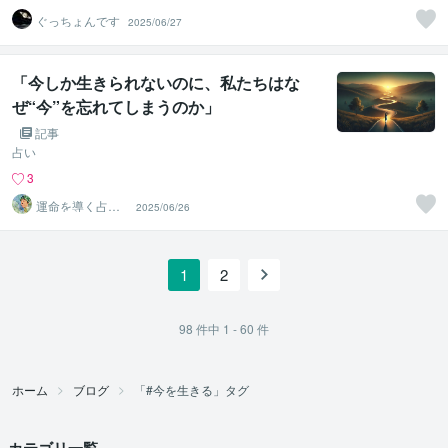
ぐっちょんです
2025/06/27
「今しか生きられないのに、私たちはな
ぜ“今”を忘れてしまうのか」
記事
占い
3
運命を導く占い
2025/06/26
師⭐天音⭐ Aman
e
1
2
98
件中
1 - 60
件
ホーム
ブログ
「#今を生きる」タグ