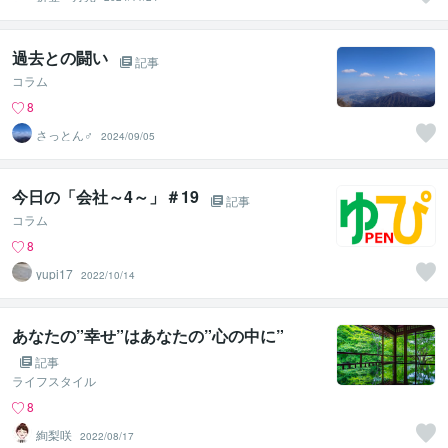
過去との闘い
記事
コラム
8
さっとん♂
2024/09/05
今日の「会社～4～」＃19
記事
コラム
8
yupi17
2022/10/14
あなたの”幸せ”はあなたの”心の中に”
記事
ライフスタイル
8
絢梨咲
2022/08/17