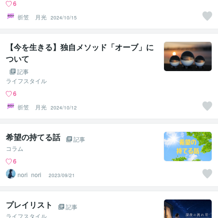
6
折笠 月光
2024/10/15
【今を生きる】独自メソッド「オーブ」に
ついて
記事
ライフスタイル
6
折笠 月光
2024/10/12
希望の持てる話
記事
コラム
6
nori_nori_
2023/09/21
プレイリスト
記事
ライフスタイル