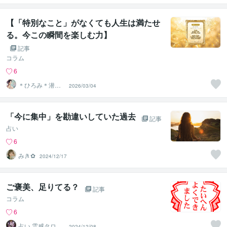
【「特別なこと」がなくても人生は満たせ
る。今この瞬間を楽しむ力】
記事
コラム
6
＊ひろみ＊潜在
2026/03/04
意識覚醒カウン
セラー
「今に集中」を勘違いしていた過去
記事
占い
6
みき✿
2024/12/17
ご褒美、足りてる？
記事
コラム
6
占い 霊感タロッ
2024/12/08