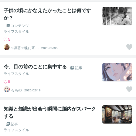
子供の頃にかなえたかったことは何です
か？
コンテンツ
ライフスタイル
5
✨凛香✨魂に寄り
2025/05/05
添う癒しボイス
届けます✨
今、目の前のことに集中する
記事
ライフスタイル
5
ろもの
2025/02/19
知識と知識が出会う瞬間に脳内がスパーク
する
記事
ライフスタイル