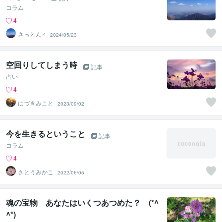
コラム
4
さっとん♂
2024/05/23
空回りしてしまう時
記事
占い
4
はづきみこと
2023/09/02
今を生きるということ
記事
コラム
4
さとうみかこ
2022/06/05
魂の宝物 あなたはいくつあつめた？ (*^
^*)