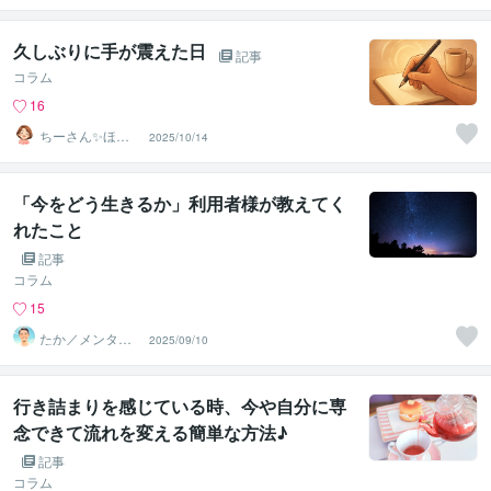
久しぶりに手が震えた日
記事
コラム
16
ちーさん✨ほっ
2025/10/14
こりの間の人
「今をどう生きるか」利用者様が教えてく
れたこと
記事
コラム
15
たか／メンタル
2025/09/10
パートナー
行き詰まりを感じている時、今や自分に専
念できて流れを変える簡単な方法♪
記事
コラム