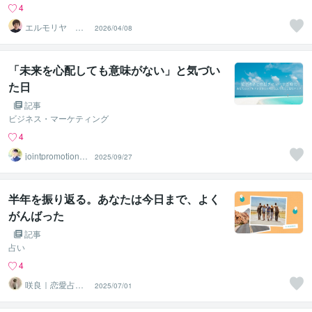
4
エルモリヤ レ
2026/04/08
イコ
「未来を心配しても意味がない」と気づい
た日
記事
ビジネス・マーケティング
4
jointpromotionto
2025/09/27
kyo
半年を振り返る。あなたは今日まで、よく
がんばった
記事
占い
4
咲良｜恋愛占い
2025/07/01
心導師