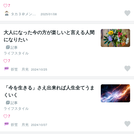
7
タカ３＠メンタ
2025/01/08
ルコーチ
大人になった今の方が楽しいと言える人間
になりたい
記事
ライフスタイル
7
折笠 月光
2024/10/25
「今を生きる」さえ出来れば人生全てうま
くいく
記事
ライフスタイル
7
折笠 月光
2024/10/07