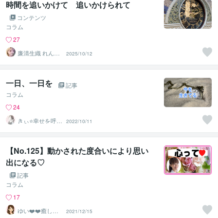
時間を追いかけて 追いかけられて
コンテンツ
コラム
27
廉清生織 れんせ
2025/10/12
い さき
一日、一日を
記事
コラム
24
きぃ⭐️幸せを呼び
2022/10/11
込むふわっと女
神⭐️
【No.125】動かされた度合いにより思い
出になる♡
記事
コラム
17
ゆい❤️❤️癒しの
2021/12/15
心友