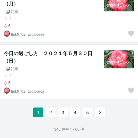
（月）
記事
占い
6
tink0702
2021/06/05
今日の過ごし方 ２０２１年５月３０日
（日）
記事
占い
6
tink0702
2021/05/28
1
2
3
4
5
340
件中
1 - 60
件