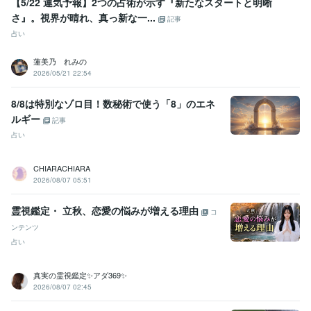
【5/22 運気予報】2つの占術が示す『新たなスタートと明晰
さ』。視界が晴れ、真っ新な一...
記事
占い
蓮美乃 れみの
2026/05/21 22:54
8/8は特別なゾロ目！数秘術で使う「8」のエネ
ルギー
記事
占い
CHIARACHIARA
2026/08/07 05:51
霊視鑑定・ 立秋、恋愛の悩みが増える理由
コ
ンテンツ
占い
真実の霊視鑑定✨アダ369✨
2026/08/07 02:45