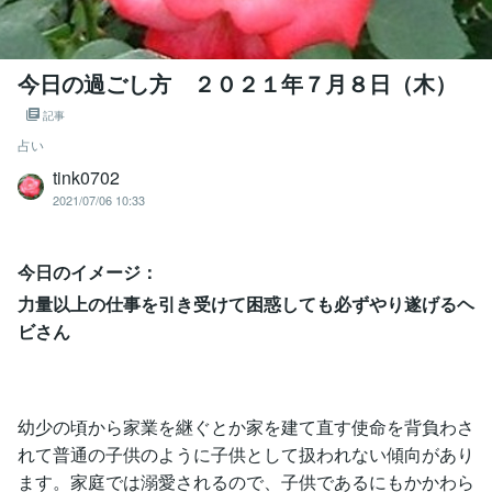
今日の過ごし方 ２０２１年７月８日（木）
記事
占い
tink0702
2021/07/06 10:33
今日のイメージ：
力量以上の仕事を引き受けて困惑しても必ずやり遂げるヘ
ビさん
幼少の頃から家業を継ぐとか家を建て直す使命を背負わさ
れて普通の子供のように子供として扱われない傾向があり
ます。家庭では溺愛されるので、子供であるにもかかわら