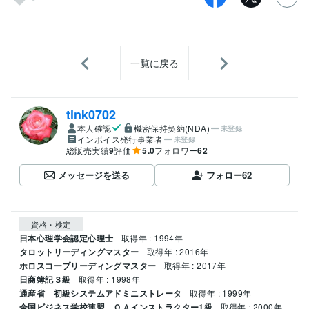
一覧に戻る
tink0702
本人確認
機密保持契約(NDA)
未登録
インボイス発行事業者
未登録
総販売実績
9
評価
5.0
フォロワー
62
メッセージを送る
フォロー
62
資格・検定
日本心理学会認定心理士
取得年 : 1994年
タロットリーディングマスター
取得年 : 2016年
ホロスコープリーディングマスター
取得年 : 2017年
日商簿記３級
取得年 : 1998年
通産省 初級システムアドミニストレータ
取得年 : 1999年
全国ビジネス学校連盟 ＯＡインストラクター1級
取得年 : 2000年