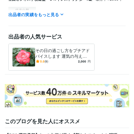
得意分野
出品者の実績をもっと見る
占い
仕事上の人間関係　企業の本音
仕事 恋愛 人間関係
出品者の人気サービス
その日の過ごし方をプチアド
バイスします 運気の与える
神秘の世界を覗いてみません
5.0
(9)
2,000
円
か？
このブログを見た人にオススメ