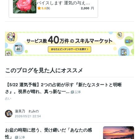
バイスします 運気の与える
神秘の世界を覗いてみません
5.0
(9)
2,000
円
か？
このブログを見た人にオススメ
【5/22 運気予報】2つの占術が示す『新たなスタートと明晰
さ』。視界が晴れ、真っ新な一...
記事
占い
蓮美乃 れみの
2026/05/21 22:54
お盆の時期に想う、受け継いだ「あなたの感
性」
記事