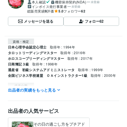
本人確認
機密保持契約(NDA)
未登録
インボイス発行事業者
未登録
総販売実績
9
評価
5.0
フォロワー
62
メッセージを送る
フォロー
62
資格・検定
日本心理学会認定心理士
取得年 : 1994年
タロットリーディングマスター
取得年 : 2016年
ホロスコープリーディングマスター
取得年 : 2017年
日商簿記３級
取得年 : 1998年
通産省 初級システムアドミニストレータ
取得年 : 1999年
全国ビジネス学校連盟 ＯＡインストラクター1級
取得年 : 2000年
得意分野
出品者の実績をもっと見る
占い
仕事上の人間関係　企業の本音
仕事 恋愛 人間関係
出品者の人気サービス
その日の過ごし方をプチアド