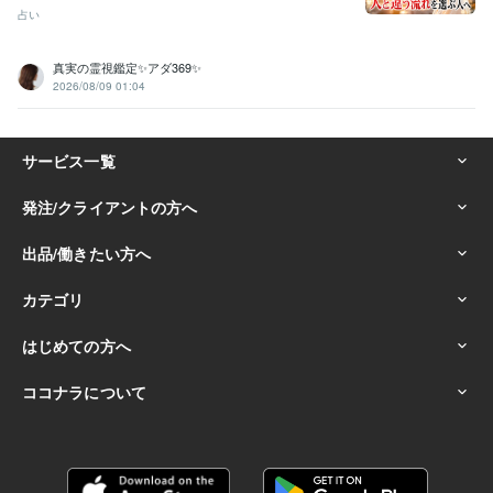
占い
真実の霊視鑑定✨アダ369✨
2026/08/09 01:04