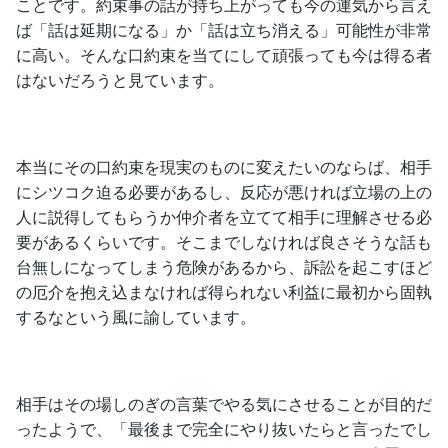
ことです。約束事の話が持ち上がっても今の運気から言え
ば「話は延期になる」か「話は立ち消える」可能性が非常
に高い。そんな口約束を当てにして頑張っても今は得る者
はないだろうと見ています。
本当にその口約束を現実のものに変えたいのならば、相手
にシツコク迫る必要があるし、反応が悪ければ立場の上の
人に説得してもらうか仲介者を立てて相手に理解させる必
要があるくらいです。そこまでしなければ良さそうな話も
台無しになってしまう危険があるから、訴訟を起こすほど
の厄介を抱え込まなければ得られない利益に最初から固執
するなという風に諭しています。
相手はその場しのぎの言葉でやる気にさせることが目的だ
ったようで、「最後まで完全にやり抜いたらと言ったでし