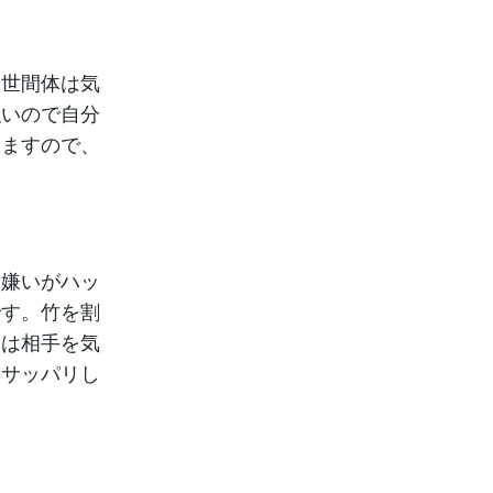
り世間体は気
強いので自分
しますので、
き嫌いがハッ
です。竹を割
ては相手を気
うサッパリし