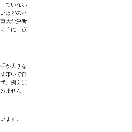
かけていない
ないほどのパ
で重大な決断
るように一点
相手が大きな
けず嫌いで自
来ず、例えば
止みません。
まいます。