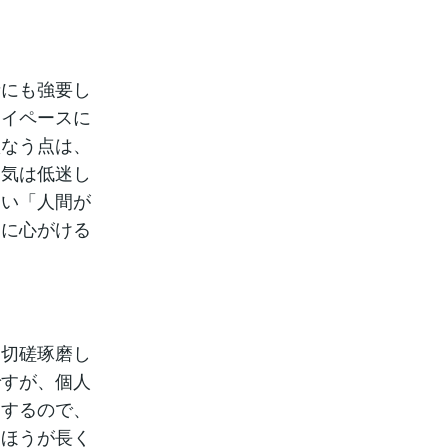
者にも強要し
マイペースに
損なう点は、
運気は低迷し
ない「人間が
うに心がける
と切磋琢磨し
ですが、個人
りするので、
たほうが長く