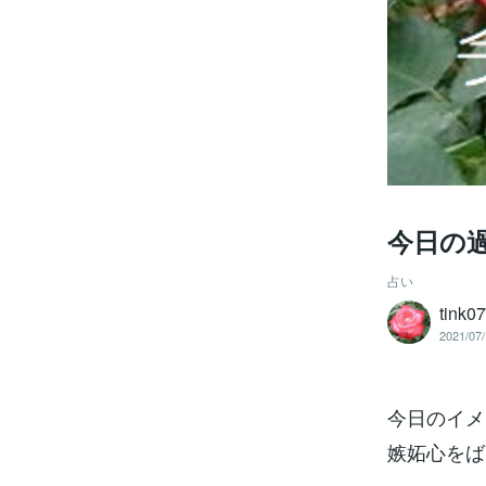
今日の
占い
tink0
2021/07/
今日のイメ
嫉妬心をば