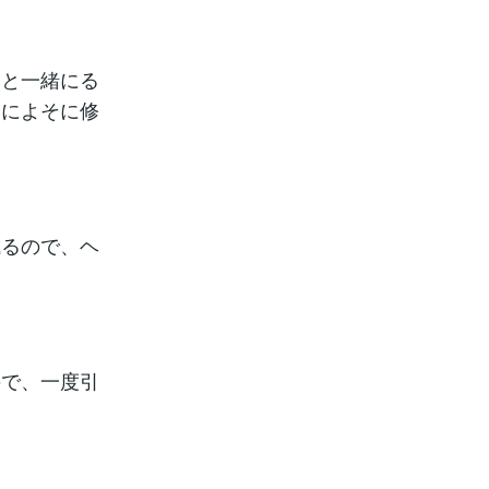
んと一緒にる
間によそに修
成るので、ヘ
ので、一度引