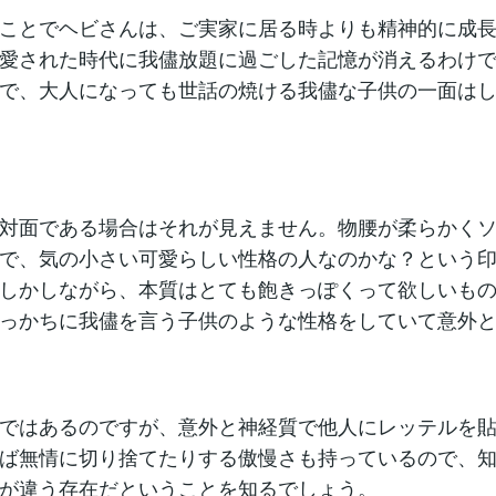
ことでヘビさんは、ご実家に居る時よりも精神的に成
愛された時代に我儘放題に過ごした記憶が消えるわけ
で、大人になっても世話の焼ける我儘な子供の一面は
対面である場合はそれが見えません。物腰が柔らかく
で、気の小さい可愛らしい性格の人なのかな？という
しかしながら、本質はとても飽きっぽくって欲しいも
っかちに我儘を言う子供のような性格をしていて意外
ではあるのですが、意外と神経質で他人にレッテルを
ば無情に切り捨てたりする傲慢さも持っているので、
が違う存在だということを知るでしょう。