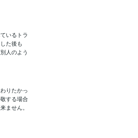
れているトラ
長した後も
を別人のよう
教わりたかっ
尊敬する場合
出来ません。