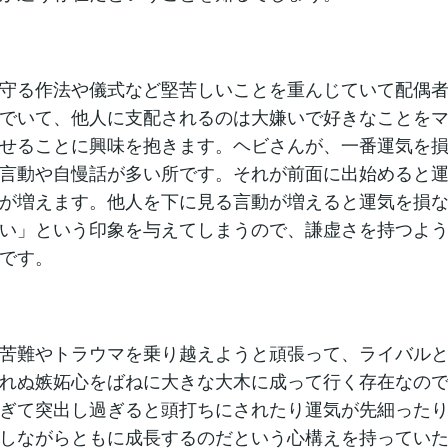
守る作法や儀式など堅苦しいことを重んじていて配偶
でいて、他人に支配されるのは大嫌いで好きなことを
せることに興味を抱きます。ヘビさんが、一番運気を
言動や自慢話が多い所です。それが前面に出始めると
が増えます。他人を下に見る言動が増えると運気を損
い」という印象を与えてしまうので、謙虚さを持つよ
です。
苦難やトラウマを乗り越えようと頑張って、ライバル
れぬ嫉妬心をばねに大きな大木に成って行く存在なの
ぎて突出し過ぎると頭打ちにされたり運気が先細った
しながらともに成長するのだという心構えを持ってい