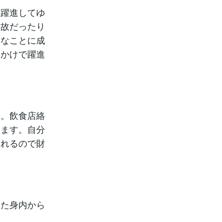
く躍進してゆ
事故だったり
うなことに成
っかけで躍進
す。飲食店絡
します。自分
くれるので財
った身内から