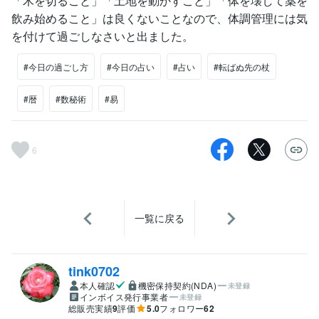
「木を切ること」「土地を動かすこと」「体を壊して薬を
飲み始めること」は良くないことなので、体調管理には気
を付けて過ごしなさいと出ました。
#今日の過ごし方
#今日の占い
#占い
#転ばぬ先の杖
#暦
#数秘術
#易
6
一覧に戻る
tink0702
本人確認
機密保持契約(NDA)
未登録
インボイス発行事業者
未登録
総販売実績
9
評価
5.0
フォロワー
62