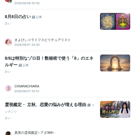
2026/08/08 00:52
8月8日の占い
記事
占い
きよぴぃ☆ライフスピリチュアリスト
2026/08/07 20:50
8/8は特別なゾロ目！数秘術で使う「8」のエネ
ルギー
記事
占い
CHIARACHIARA
2026/08/07 05:51
霊視鑑定・ 立秋、恋愛の悩みが増える理由
コ
ンテンツ
占い
真実の霊視鑑定✨アダ369✨