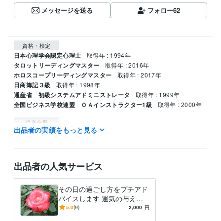
メッセージを送る
フォロー
62
資格・検定
日本心理学会認定心理士
取得年 : 1994年
タロットリーディングマスター
取得年 : 2016年
ホロスコープリーディングマスター
取得年 : 2017年
日商簿記３級
取得年 : 1998年
通産省 初級システムアドミニストレータ
取得年 : 1999年
全国ビジネス学校連盟 ＯＡインストラクター1級
取得年 : 2000年
得意分野
出品者の実績をもっと見る
占い
仕事上の人間関係　企業の本音
仕事 恋愛 人間関係
出品者の人気サービス
その日の過ごし方をプチアド
バイスします 運気の与える
神秘の世界を覗いてみません
5.0
(9)
2,000
円
か？