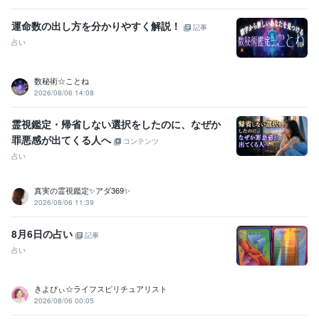
運命数の出し方を分かりやすく解説！
記事
占い
数秘術☆ことね
2026/08/06 14:08
霊視鑑定・帰省しない選択をしたのに、なぜか
罪悪感が出てくる人へ
コンテンツ
占い
真実の霊視鑑定✨アダ369✨
2026/08/06 11:39
8月6日の占い
記事
占い
きよぴぃ☆ライフスピリチュアリスト
2026/08/06 00:05