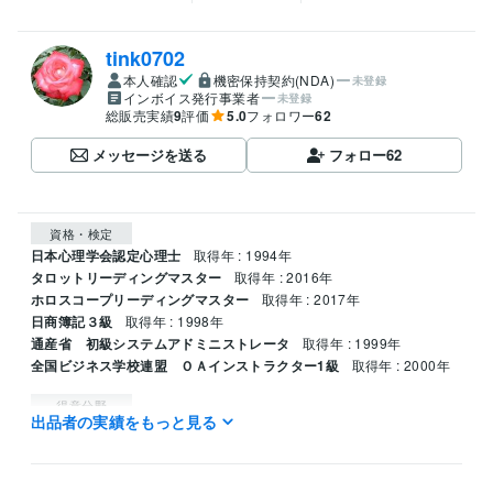
tink0702
本人確認
機密保持契約(NDA)
未登録
インボイス発行事業者
未登録
総販売実績
9
評価
5.0
フォロワー
62
メッセージを送る
フォロー
62
資格・検定
日本心理学会認定心理士
取得年 : 1994年
タロットリーディングマスター
取得年 : 2016年
ホロスコープリーディングマスター
取得年 : 2017年
日商簿記３級
取得年 : 1998年
通産省 初級システムアドミニストレータ
取得年 : 1999年
全国ビジネス学校連盟 ＯＡインストラクター1級
取得年 : 2000年
得意分野
出品者の実績をもっと見る
占い
仕事上の人間関係　企業の本音
仕事 恋愛 人間関係