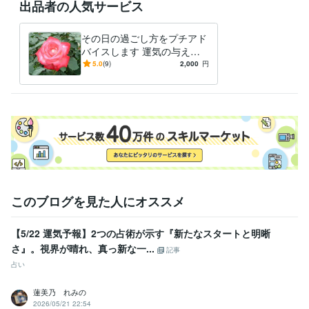
出品者の人気サービス
その日の過ごし方をプチアド
バイスします 運気の与える
神秘の世界を覗いてみません
5.0
(9)
2,000
円
か？
このブログを見た人にオススメ
【5/22 運気予報】2つの占術が示す『新たなスタートと明晰
さ』。視界が晴れ、真っ新な一...
記事
占い
蓮美乃 れみの
2026/05/21 22:54