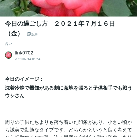
今日の過ごし方 ２０２１年７月１６日
（金）
記事
占い
tink0702
2021/07/14 01:54
今日のイメージ：
沈着冷静で機知がある割に意地を張ると子供相手でも戦う
ウシさん
周りの子供たちよりも落ち着いた印象があり、小さい頃か
ら誠実で勤勉なタイプです。どちらかというと良く考えて