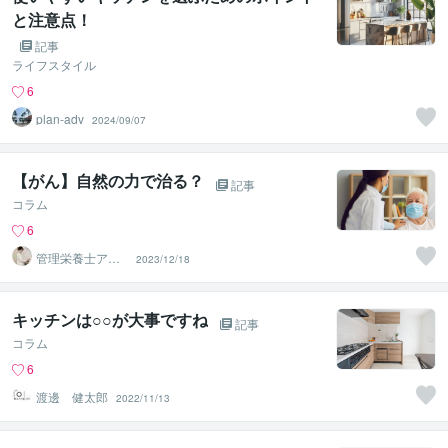
と注意点！
記事
ライフスタイル
6
plan‐adv
2024/09/07
【がん】自然の力で治る？
記事
コラム
6
管理栄養士アオ
2023/12/18
イ 村中一帆ママ
が楽する食
キッチンは○○が大事ですね
記事
コラム
6
渡邊 健太郎
2022/11/13