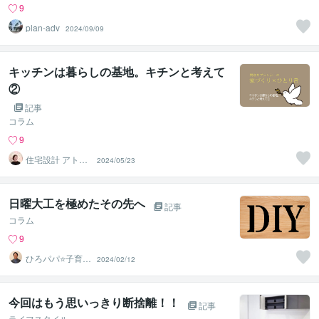
9
plan‐adv
2024/09/09
キッチンは暮らしの基地。キチンと考えて
②
記事
コラム
9
住宅設計 アトリ
2024/05/23
エアルク
日曜大工を極めたその先へ
記事
コラム
9
ひろパパ⭐️子育て
2024/02/12
の愛伝えるカウ
ンセラー
今回はもう思いっきり断捨離！！
記事
ライフスタイル