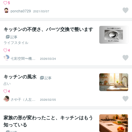
5
poncha0729
2021/03/07
キッチンの不便さ、パーツ交換で整います
記事
ライフスタイル
4
七彩空間〜機器
2026/03/24
のプロによるキ
ッチン相談
キッチンの風水
記事
占い
4
さや子（人左綾
2026/02/05
星）
家族の形が変わったこと、キッチンはもう
知っている