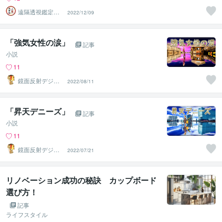
遠隔透視鑑定
2022/12/09
師・すずか✡
「強気女性の涙」
記事
小説
11
鏡面反射デジタ
2022/08/11
ルアート製作所
（鈴木穣）
「昇天デニーズ」
記事
小説
11
鏡面反射デジタ
2022/07/21
ルアート製作所
（鈴木穣）
リノベーション成功の秘訣 カップボード
選び方！
記事
ライフスタイル