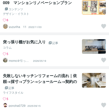
009 マンションリノベーションプラン
コンテンツ
デザイン・イラスト
6
yuzuriha 11
2022/11/03
突っ張り棚がお気に入り
記事
コラム
5
momo＠引っ越
2026/05/19
し相談
失敗しないキッチンリフォームの流れ｜依
頼→採寸→プラン→ショールーム→契約の
段取り
記事
ライフスタイル
5
poncha0729
2025/09/15