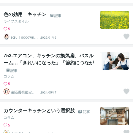
色の効用 キッチン
記事
ライフスタイル
5
etsu｜goodwritin
2025/01/16
g
753.エアコン、キッチンの換気扇、バスル
ーム…「きれいになった」「節約につなが
った」
記事
コラム
5
遠隔透視鑑定
2024/05/17
師・すずか✡
カウンターキッチンという選択肢
記事
コラム
5