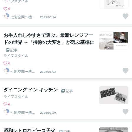
ライフスタイル
4
七彩空間〜機器
2025/05/14
のプロによるキ
ッチン相談
お手入れしやすさで選ぶ、最新レンジフー
ドの世界 ～「掃除の大変さ」が選ぶ基準に
なる時代に～
記事
ライフスタイル
4
七彩空間〜機器
2025/05/03
のプロによるキ
ッチン相談
ダイニング イン キッチン
記事
ライフスタイル
4
七彩空間〜機器
2025/03/29
のプロによるキ
ッチン相談
昭和レトロなピース天火
記事