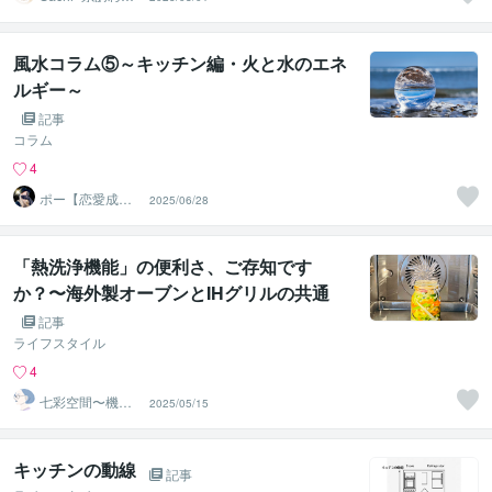
ザイン
風水コラム⑤～キッチン編・火と水のエネ
ルギー～
記事
コラム
4
ポー【恋愛成
2025/06/28
就】恋愛護符＝
魔女の白魔術＝
「熱洗浄機能」の便利さ、ご存知です
か？〜海外製オーブンとIHグリルの共通
点〜
記事
ライフスタイル
4
七彩空間〜機器
2025/05/15
のプロによるキ
ッチン相談
キッチンの動線
記事