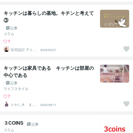
鑑定士
キッチンは暮らしの基地。キチンと考えて
③
記事
コラム
7
住宅設計 アトリ
2024/05/27
エアルク
キッチンは家具である キッチンは部屋の
中心である
記事
ライフスタイル
7
とかしき まな
2023/09/11
み
３COINS
記事
コラム