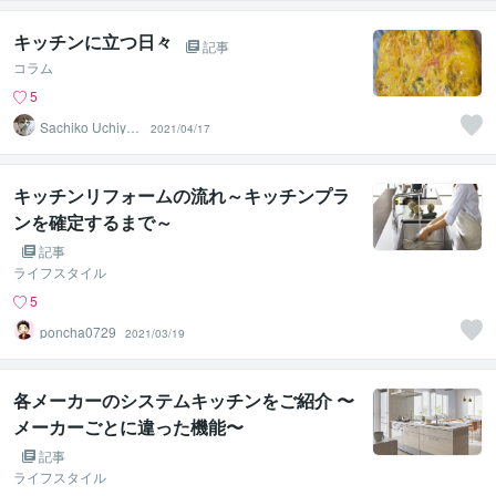
キッチンに立つ日々
記事
コラム
5
Sachiko Uchiya
2021/04/17
ma
キッチンリフォームの流れ～キッチンプラ
ンを確定するまで～
記事
ライフスタイル
5
poncha0729
2021/03/19
各メーカーのシステムキッチンをご紹介 〜
メーカーごとに違った機能〜
記事
ライフスタイル