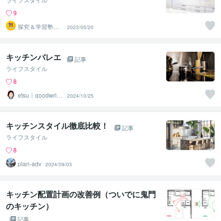
9
探究＆学習塾｜
2023/05/20
なぜラボ
キッチンバレエ
記事
ライフスタイル
8
etsu｜goodwritin
2024/10/25
g
キッチンスタイル徹底比較！
記事
ライフスタイル
8
plan‐adv
2024/09/03
キッチン配置計画の改善例（ついでに鬼門
のキッチン）
記事