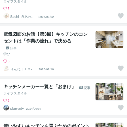
ライフスタイル
6
Sachi_糸あわデ
2026/03/02
ザイン
電気図面のお話【第3回】キッチンのコン
セントは「作業の流れ」で決める
記事
学び
6
りんね｜ＩＣ×電
2026/02/16
気工事士
キッチンメーカー一覧と「おまけ」
記事
ライフスタイル
6
plan‐adv
2024/09/07
使いやすいキッチンを選ぶためのポイント