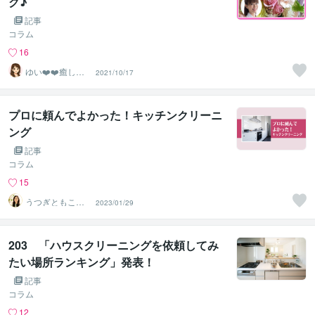
グ♪
記事
コラム
16
ゆい❤️❤️癒しの
2021/10/17
心友
プロに頼んでよかった！キッチンクリーニ
ング
記事
コラム
15
うつぎともこ
2023/01/29
（けんちゃんマ
マ♪）
203 「ハウスクリーニングを依頼してみ
たい場所ランキング」発表！
記事
コラム
12