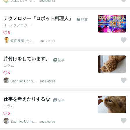
大工のおっちゃ
2024/03/13
ん工房一級建築
士
テクノロジー「ロボット料理人」
記事
IT・テクノロジー
5
鏡面反射デジタ
2023/11/21
ルアート製作所
（鈴木穣）
片付けをしています。
記事
コラム
5
Sachiko Uchiya
2023/05/25
ma
仕事を考えたりするな
記事
コラム
5
Sachiko Uchiya
2023/03/26
ma