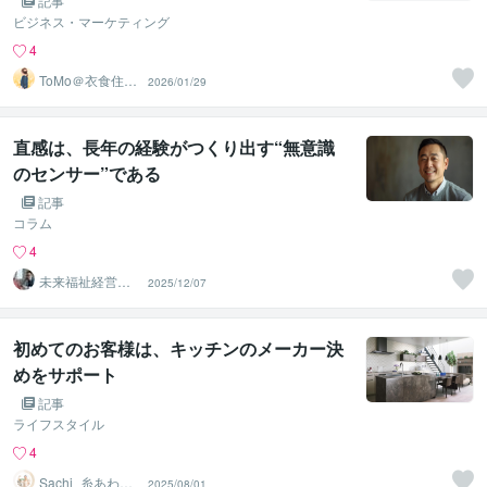
記事
ビジネス・マーケティング
4
ToMo＠衣食住マ
2026/01/29
ーケティング
直感は、長年の経験がつくり出す“無意識
のセンサー”である
記事
コラム
4
未来福祉経営株
2025/12/07
式会社
初めてのお客様は、キッチンのメーカー決
めをサポート
記事
ライフスタイル
4
Sachi_糸あわデ
2025/08/01