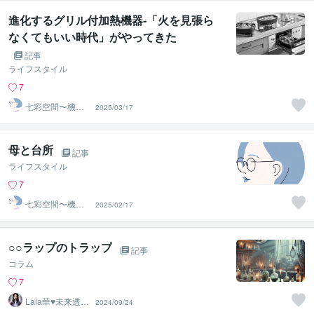
進化するグリル付加熱機器-「火を見張ら
なくてもいい時代」がやってきた
記事
ライフスタイル
7
七彩空間〜機器
2025/03/17
のプロによるキ
ッチン相談
母と台所
記事
ライフスタイル
7
七彩空間〜機器
2025/02/17
のプロによるキ
ッチン相談
○○ラップのトラップ
記事
コラム
7
Lala華♥未来透視
2024/09/24
スピリチュアル