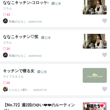
ななこキッチン-コロッケ-
記事
コラム
43
和服のななこ
2026/07/03
ななこキッチン♡笑
記事
コラム
20
和服のななこ
2026/04/22
キッチンで寝る女
記事
ライフスタイル
20
にゃもし⭐︎魁‼︎乙
2025/07/19
女塾
【No.72】週2回のゆい❤️❤️のルーティン