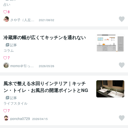
占い
8
さや子（人左綾
2021/08/02
星）
冷蔵庫の幅が広くてキッチンを通れない
記事
コラム
7
momo＠引っ越
2026/05/26
し相談
風水で整える水回りインテリア｜キッチ
ン・トイレ・お風呂の開運ポイントとNG
例を解説
記事
ライフスタイル
7
poncha0729
2026/04/15