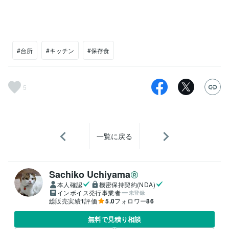
#台所
#キッチン
#保存食
5
一覧に戻る
Sachiko Uchiyama
本人確認
機密保持契約(NDA)
インボイス発行事業者
未登録
総販売実績
1
評価
5.0
フォロワー
86
無料で見積り相談