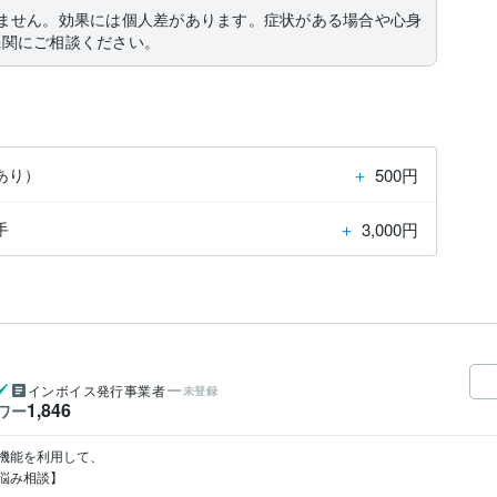
ません。効果には個人差があります。症状がある場合や心身
機関にご相談ください。
＋
500円
あり）
＋
3,000円
手
インボイス発行事業者
未登録
1,846
ワー
機能を利用して、

悩み相談】
