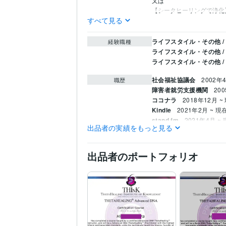
又は

【シータヒーリングで浄化
すべて見る
ライフスタイル・その他 /
経験職種
ライフスタイル・その他 /
ライフスタイル・その他 /
社会福祉協議会
2002年4
職歴
障害者就労支援機関
20
ココナラ
2018年12月 ~
Kindle
2021年2月 ~ 現
stand.fm
2021年4月 ~
出品者の実績をもっと見る
シータヒーリング®︎
202
ココナラプラチナランク4
受賞歴
出品者のポートフォリオ
ン・eコマースランキング
ホームヘルパー2級養成研
資格・検定
社会福祉士
取得年 : 200
精神保健福祉士
取得年 : 
ストレスチェック実施者
普通自動車運転免許
取得