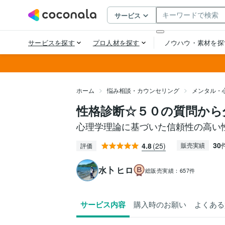
ホーム
悩み相談・カウンセリング
メンタル・
性格診断☆５０の質問から
心理学理論に基づいた信頼性の高い
30
4.8
(25)
販売実績
評価
水卜 ヒロ
総販売実績：
657件
サービス内容
購入時のお願い
よくある