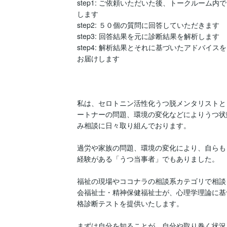
step1: ご依頼いただいた後、トークルーム
します

step2: ５０個の質問に回答していただきます

step3: 回答結果を元に診断結果を解析します

step4: 解析結果とそれに基づいたアドバイス
お届けします

私は、セロトニン活性化うつ脱メンタリストと
ートナーの問題、環境の変化などによりうつ状
み相談に日々取り組んでおります。

過労や家族の問題、環境の変化により、自らも
経験がある「うつ当事者」でもありました。

福祉の現場やココナラの相談系カテゴリで相談
会福祉士・精神保健福祉士が、心理学理論に基
格診断テストを提供いたします。

まずは自分を知ることが、自分や取り巻く状況