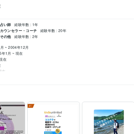
】
 占い師
経験年数 : 1年
 カウンセラー・コーチ
経験年数 : 20年
 その他
経験年数 : 2年
月 ~ 2004年12月
05年1月 ~ 現在
 現在
在
 現在
3年3月 ~ 現在
5か月継続
「ココナラカウンセラーの出品術」
「ココナラで相談サービスを成
１位
Kindle 小規模ビジネスに関する電子書籍ランキング１位
修修了
取得年 : 2002年
6年
2012年
養成研修修了
取得年 : 2016年
年 : 2000年