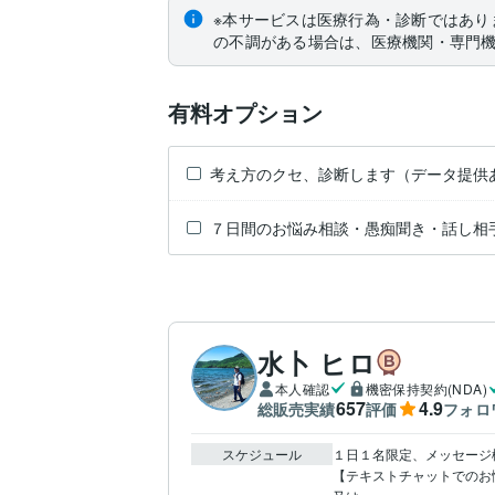
※本サービスは医療行為・診断ではあり
の不調がある場合は、医療機関・専門
有料オプション
考え方のクセ、診断します（データ提供
７日間のお悩み相談・愚痴聞き・話し相
水卜 ヒロ
本人確認
機密保持契約(NDA)
657
4.9
総販売実績
評価
フォロ
スケジュール
１日１名限定、メッセージ
【テキストチャットでのお