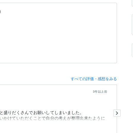
）
すべての評価・感想をみる
3年以上前
素
と盛りだくさんでお願いしてしまいました。
サ
いかけていただくことで自分の考えが整理出来たように
ま
他
も
閉