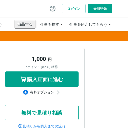
1,000
円
5ポイント (0.5％) 獲得
購入画面に進む
有料オプション
無料で見積り相談
見積りから購入までの流れ