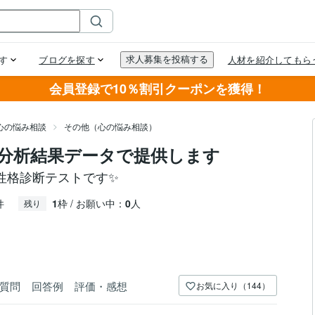
会員登録で10％割引クーポンを獲得！
心の悩み相談
その他（心の悩み相談）
分析結果データで提供します
性格診断テストです✨
件
1
枠 / お願い中：
0
人
残り
質問
回答例
評価・感想
お気に入り（144）