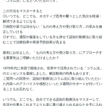
「コラム法」にもとづいたものです。

この方法をマスターすると

◎いつでも、どこでも、ネガティブ思考や鬱々とした気分を軽減・
解消できるようになる

◎病院や薬では治せない「ものの考え方や受け取り方」の歪みを修
正していける

◎すでに、通院や服薬をしている方も併せて認知行動療法に取り組
むことで治療効果や再発予防効果が高まる

最初にお伝えした、「ものの考え方や受け取り方」にアプローチす
る重要性はご理解いただけましたか？

1970年代に米国で開発され、世界中で活用されている「コラム法」
のエッセンスを凝縮しました。解説動画の特典もあります。

ご質問への回答や、認知行動療法(コラム法)に取り組んでいただい
た内容へのアドバイスや感想といった３週間のサポートが付いてい
ることもお忘れなく。

いつでも、どこでも、自分でできる認知行動療法をマスターして、
生活や仕事をこれまでよりも楽に乗り越えられるあなたを手に入れ