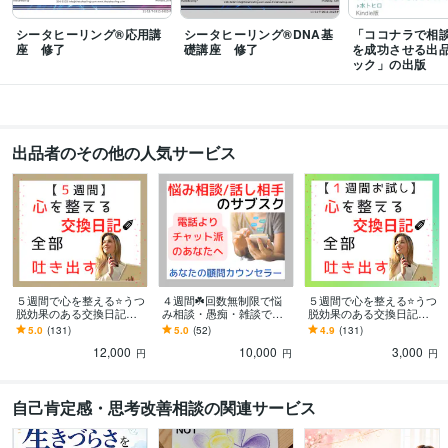
ホームヘルパー2級養成研修修了
取得年 : 2002年
社会福祉士
取得年 : 2006年
シータヒーリング®応用講
シータヒーリング®DNA基
「ココナラで相
精神保健福祉士
取得年 : 2012年
座 修了
礎講座 修了
を成功させる出
ストレスチェック実施者養成研修修了
取得年 : 2016年
ック」の出版
普通自動車運転免許
取得年 : 2000年
シータヒーリング®DNA基礎
取得年 : 2023年
シータヒーリング®DNA応用
取得年 : 2023年
ホームヘルパー2級
取得年 : 2001年
出品者のその他の人気サービス
社会福祉士
取得年 : 2005年
精神保健福祉士
取得年 : 2011年
普通自動車第一種運転免許
取得年 : 1999年
その他ツール
ソーシャルワーク:21年
うつ経験:13年
ココナラ出品:5年
音声配信:3年
ギター弾き語り 永遠の初心者:27年
シータヒーリング®︎:1年
５週間で心を整える⭐うつ
４週間☘️回数無制限で悩
５週間で心を整える⭐うつ
脱効果のある交換日記し
み相談・愚痴・雑談でき
脱効果のある交換日記し
得意分野
ます 【通常版】気持ちを
ます 『対面や電話よりチ
ます 【１週間お試し版】
5.0
(131)
5.0
(52)
4.9
(131)
悩み相談・カウンセリング
お悩み相談・話し相手・愚痴聞き
性格診断
吐き出す、習慣化❗
ャット派』向け☘️カウン
気持ちを吐き出す、習慣
12,000
10,000
3,000
セリングのサブスク
化❗
円
円
円
考え方のクセ診断
交換日記（１週間〜）
認知行動療法
問題解決技能法
元気回復行動プラン(WRAP)
シータヒーリング®
うつ
悩み相談
福祉
家族
人間関係
心の病
夫婦
仕事
認知行動療法
自己肯定感・思考改善相談の関連サービス
シータヒーリング
ビジネス代行・事務代行
ココナラ出品のコンサル・コーチング
シータヒ
ーリング®