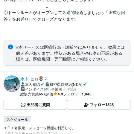
　　　　　　　　　　↓

④トークルームがオープンして３週間経過しましたら「正式な回
答」をお送りしてクローズとなります。

※本サービスは医療行為・診断ではありません。効果には
個人差があります。症状がある場合や心身の不調がある
場合は、医療機関・専門機関にご相談ください。
水卜 ヒロ
本人確認
機密保持契約(NDA)
インボイス発行事業者
未登録
総販売実績
657
評価
4.9
フォロワー
1,846
出品者に質問
フォロー
1846
スケジュール
１日１名限定、メッセージ機能を利用して、

【テキストチャットでのお悩み相...