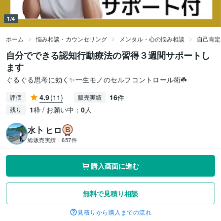
1/4
ホーム
悩み相談・カウンセリング
メンタル・心の悩み相談
自己肯定
自分でできる認知行動療法の習得３週間サポートし
ます
ぐるぐる思考に効く✨一生モノのセルフコントロール術☘️
4.9
(11)
16
件
評価
販売実績
1
枠 / お願い中：
0
人
残り
水卜 ヒロ
総販売実績：
657件
購入画面に進む
無料で見積り相談
見積りから購入までの流れ