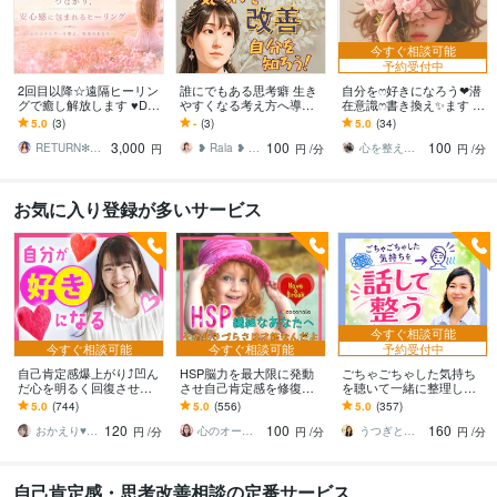
今すぐ相談可能
予約受付中
2回目以降☆遠隔ヒーリン
誰にでもある思考癖 生き
自分をෆ⁠好きになろう❤潜
グで癒し解放します ♥DN
やすくなる考え方へ導き
在意識ෆ⁠書き換え✨ます 自
Aレベルの癒し・トラウマ
ます ぐるぐる べきねば 白
己肯定感を整え❤✨本来の
5.0
(3)
-
(3)
5.0
(34)
の解放♥
黒思考などのつらさ整理
あなたをෆ⁠取り戻そう❤✨️
3,000
100
100
してみませんか？
RETURN✻STONES
❥ Rala ❥ 心理カウンセラー
心を整えるセルフラブコーチ ✨KANA✨
円
円
/分
円
/分
お気に入り登録が多いサービス
今すぐ相談可能
今すぐ相談可能
今すぐ相談可能
予約受付中
自己肯定感爆上がり⤴︎凹ん
HSP脳力を最大限に発動
ごちゃごちゃした気持ち
だ心を明るく回復させま
させ自己肯定感を修復し
を聴いて一緒に整理しま
す 本来のあなたの素敵を
ます 自分の発言への後悔
す 自動思考ストップ！話
5.0
(744)
5.0
(556)
5.0
(357)
超発掘✨あふれる愛情で褒
とダメ出しを止め心地よ
すうちに原因がわかり気
120
100
160
めちぎります❤️
い眠りにつきましょう
持ちが整います
おかえり♥️岡えり子
心のオープナーはる
うつぎともこ（けんちゃんママ♪）
円
/分
円
/分
円
/分
自己肯定感・思考改善相談の定番サービス