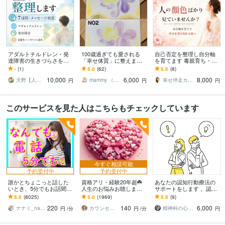
ココナラ
カウンセリング
ビジネス
起業
副業
出品
集客
悩み相談
シータヒーリング
コンサル
学歴
武蔵大学
1997年3月 ~ 2001年2月
アダルトチルドレン・発
100歳過ぎても愛される
自己否定を整理し自分軸
達障害の生きづらさを整
「幸せ体質」に整えます
を育てます 毒親育ち・親
えます 回避性パーソナリ
限定5名の定期購入専用メ
の顔色を見て育った女性
-
(1)
5.0
(62)
5.0
(8)
ティ障害・人間関係・HS
ニュー、まずは3ヶ月お試
へ
10,000
6,000
8,000
P7日間テキスト相談
し下さい
天野【人生相談・霊感占い師あまの】
mammy （開運コーディネーター）
幸せ伴走カウンセラー⭐︎H・RAMIII
円
円
円
このサービスを見た人はこちらもチェックしています
今すぐ相談可能
予約受付中
予約受付中
誰かとちょこっと話した
資格アリ・経験20年超☘️
あなたの認知行動療法の
いとき、5分でもお話聞き
人生のお悩みお聴します
サポートをします 。認知
ます 疲れた～、でもカウ
鬱・HSP・介護障害・毒
行動療法を行っている
5.0
(8025)
5.0
(1969)
5.0
(9)
ンセリングじゃない、な
親・恋愛・仕事・育児・
方、興味のある方をサポ
220
140
6,000
んとなく雑談聞いて～
占い依存etc
ートします
ナナミ_nanami
カウンセリング事務所☘️オフィスカノン
精神科の心理カウンセラー
円
/分
円
/分
円