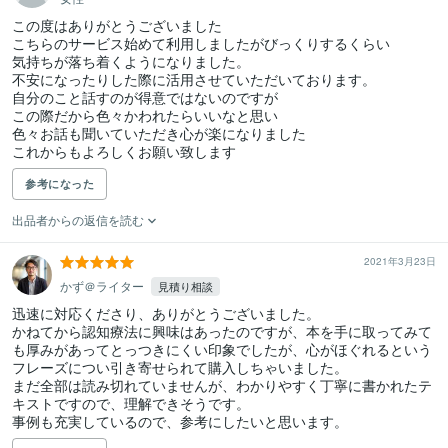
この度はありがとうございました

こちらのサービス始めて利用しましたがびっくりするくらい

気持ちが落ち着くようになりました。

不安になったりした際に活用させていただいております。

自分のこと話すのが得意ではないのですが

この際だから色々かわれたらいいなと思い

色々お話も聞いていただき心が楽になりました

これからもよろしくお願い致します
参考になった
出品者からの返信を読む
2021年3月23日
かず＠ライター
見積り相談
迅速に対応くださり、ありがとうございました。

かねてから認知療法に興味はあったのですが、本を手に取ってみて
も厚みがあってとっつきにくい印象でしたが、心がほぐれるという
フレーズについ引き寄せられて購入しちゃいました。

まだ全部は読み切れていませんが、わかりやすく丁寧に書かれたテ
キストですので、理解できそうです。

事例も充実しているので、参考にしたいと思います。