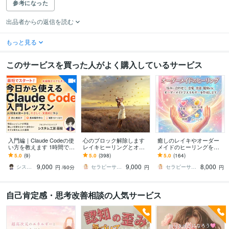
参考になった
出品者からの返信を読む
もっと見る
このサービスを買った人がよく購入しているサービス
入門編｜Claude Codeの使
心のブロック解除します
癒しのレイキやオーダー
い方を教えます 1時間でCl
レイキヒーリングとオラ
メイドのヒーリングを送
audeCodeの使い方をレク
クルカード付き☆思い込
ります あなたの悩みに合
5.0
(9)
5.0
(398)
5.0
(164)
チャーします
みを癒します
わせたエネルギーを作成
9,000
9,000
8,000
します✩.*˚
システム工房 雨樹（うた）
セラピーサロンふわふわり
セラピーサロンふわふわり
円
/60分
円
円
自己肯定感・思考改善相談の人気サービス