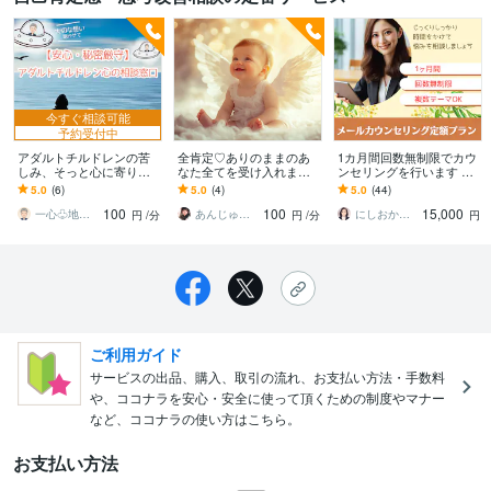
今すぐ相談可能
予約受付中
アダルトチルドレンの苦
全肯定♡ありのままのあ
1カ月間回数無制限でカウ
しみ、そっと心に寄り添
なた全てを受け入れます
ンセリングを行います ご
います 毒親…生きづらさ
生まれてきてくれてあり
自身のお悩み・家族のう
5.0
(6)
5.0
(4)
5.0
(44)
を抱える悩み聴かせてく
がとう！あなたはあなた
つ病・自己肯定感を高め
100
100
15,000
ださい 全力で支えます
のままでいい
たい、など
一心♧地球に少し馴染みにくいカウンセラー
あんじゅ＊白龍と繋がる転生巫女占い師
にしおか＠エンパワメントカウンセラー
円
/分
円
/分
円
ご利用ガイド
サービスの出品、購入、取引の流れ、お支払い方法・手数料
や、ココナラを安心・安全に使って頂くための制度やマナー
など、ココナラの使い方はこちら。
お支払い方法