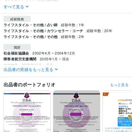
すべて見る
経験職種
ライフスタイル・その他 / 占い師
経験年数 : 1年
ライフスタイル・その他 / カウンセラー・コーチ
経験年数 : 20年
ライフスタイル・その他 / その他
経験年数 : 2年
職歴
社会福祉協議会
2002年4月 ~ 2004年12月
障害者就労支援機関
2005年1月 ~ 現在
ココナラ
2018年12月 ~ 現在
出品者の実績をもっと見る
Kindle
2021年2月 ~ 現在
stand.fm
2021年4月 ~ 現在
シータヒーリング®︎
2023年3月 ~ 現在
出品者のポートフォリオ
もっと見る
受賞歴
ココナラプラチナランク45か月継続
「ココナラカウンセラーの出品術」
「ココナラで相談サービスを成功させる出品ワークブック」
Kindle オーク
ション・eコマースランキング１位
Kindle 小規模ビジネスに関する電子書
籍ランキング１位
資格・検定