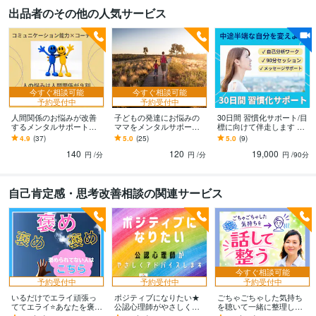
出品者のその他の人気サービス
今すぐ相談可能
今すぐ相談可能
予約受付中
予約受付中
人間関係のお悩みが改善
子どもの発達にお悩みの
30日間 習慣化サポート/目
するメンタルサポートを
ママをメンタルサポート
標に向けて伴走します 中
します メンタルコーチが
します 発達障がい児の子
途半端な自分を変えよう/
4.9
(37)
5.0
(25)
5.0
(9)
コミュニケーション力を
育て / カウンセラーがやさ
習慣化コーチによる質の
140
120
19,000
育てるセッションします
しく寄り添います
高いサポート
円
/分
円
/分
円
/90分
自己肯定感・思考改善相談の関連サービス
今すぐ相談可能
予約受付中
予約受付中
予約受付中
いるだけでエライ頑張っ
ポジティブになりたい★
ごちゃごちゃした気持ち
ててエライ⭐あなたを褒め
公認心理師がやさしく話
を聴いて一緒に整理しま
ます 時には絶対的に褒め
します ネガティブなあな
す 自動思考ストップ！話