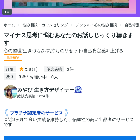
1/5
ホーム
悩み相談・カウンセリング
メンタル・心の悩み相談
自己肯定
マイナス思考に悩むあなたのお話しじっくり聴きま
す
心の整理/生きづらさ/気持ちのリセット/自己肯定感を上げる
電話相談
5.0
(1)
5
件
評価
販売実績
3
枠 / お願い中：
0
人
残り
みやび 生き方デザイナー
総販売実績：
224件
プラチナ認定者の
サービス
直近3ヶ月で高い実績を維持した、信頼性の高い出品者のサービス
です