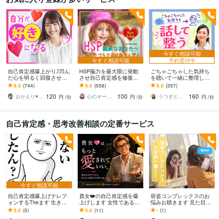
今すぐ相談可能
今すぐ相談可能
予約受付中
自己肯定感爆上がり⤴︎凹ん
HSP脳力を最大限に発動
ごちゃごちゃした気持ち
だ心を明るく回復させま
させ自己肯定感を修復し
を聴いて一緒に整理しま
す 本来のあなたの素敵を
ます 自分の発言への後悔
す 自動思考ストップ！話
5.0
(744)
5.0
(556)
5.0
(357)
超発掘✨あふれる愛情で褒
とダメ出しを止め心地よ
すうちに原因がわかり気
120
100
160
めちぎります❤️
い眠りにつきましょう
持ちが整います
おかえり♥️岡えり子
心のオープナーはる
うつぎともこ（けんちゃんママ♪）
円
/分
円
/分
円
/分
自己肯定感・思考改善相談の定番サービス
今すぐ相談可能
自己肯定感爆上げテレフ
貴女❤️の自己肯定感を爆
容姿コンプレックスのお
ォンするTheます ​生きて
上げします 女性であるこ
悩みお聴きます 見た目に
るだけで満点や！関西弁
と❤️の素晴らしさを忘れ
自信がなく、積極的にな
5.0
(5)
5.0
(11)
-
(1)
であなたの1日を全力褒め
ていませんか？
れない貴女へ