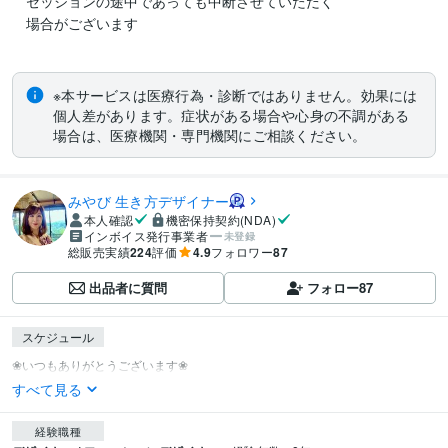
　セッションの途中であっても中断させていただく

　場合がございます

※本サービスは医療行為・診断ではありません。効果には
個人差があります。症状がある場合や心身の不調がある
場合は、医療機関・専門機関にご相談ください。
みやび 生き方デザイナー
本人確認
機密保持契約(NDA)
インボイス発行事業者
未登録
総販売実績
224
評価
4.9
フォロワー
87
出品者に質問
フォロー
87
スケジュール
すべて見る
経験職種