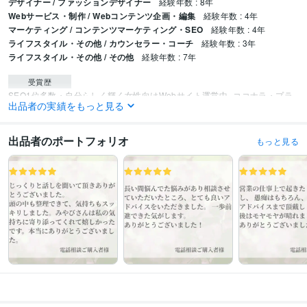
デザイナー / ファッションデザイナー
経験年数 : 8年
Webサービス・制作 / Webコンテンツ企画・編集
経験年数 : 4年
マーケティング / コンテンツマーケティング・SEO
経験年数 : 4年
ライフスタイル・その他 / カウンセラー・コーチ
経験年数 : 3年
ライフスタイル・その他 / その他
経験年数 : 7年
受賞歴
SEO1位多数・自分らしく輝く女性向けWebサイト運営中
ココナラ・プラ
出品者の実績をもっと見る
チナランク達成
資格・検定
出品者のポートフォリオ
もっと見る
メンタル心理カウンセラー
取得年 : 2023年
その他ツール
Google Analytics:4年
Google Search Console:4年
ChatGPT:2年
得意分野
悩み相談・カウンセリング
メンタル心理カウンセラー資格
コーチングプ
ロフェッショナル資格
岡嶋三千代メンタルコーチング講座修了
加藤史子
カウンセリング講座修了
ワタナベ薫コーチングオンラインサロン
習慣化
ライフコーチ
Web制作・HP作成・EC構築
ワードプレスでSEO集客サイト運営中