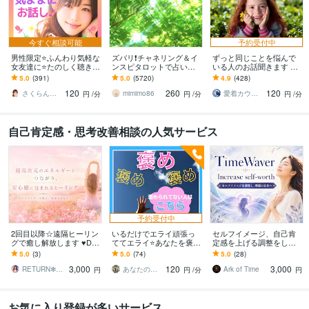
今すぐ相談可能
予約受付中
男性限定⭐ふんわり気軽な
ズバリ❗チャネリング＆イ
ずっと同じことを悩んで
女友達に⭐たのしく聴きま
ンスピタロットで占いま
いる人のお話聞きます 思
す お悩みから雑談☘️愚痴
す 更なる幸せの為にハッ
考のループを止め悩みの
5.0
(391)
5.0
(5720)
4.9
(428)
ノロケも◎晩酌や寝る前
キリお伝えします㊗️総鑑
原因を勇気を出して話し
120
260
120
の癒しタイムに♬
定数6100件超
てみてください
さくらん♾️心理カウンセラー✨❤️✨
mimimo86
愛着カウンセラーnatsume
円
/分
円
/分
円
/分
自己肯定感・思考改善相談の人気サービス
予約受付中
2回目以降☆遠隔ヒーリン
いるだけでエライ頑張っ
セルフイメージ、自己肯
グで癒し解放します ♥DN
ててエライ⭐あなたを褒め
定感を上げる調整をしま
Aレベルの癒し・トラウマ
ます 時には絶対的に褒め
す 潜在意識のブロックを
5.0
(3)
5.0
(74)
5.0
(28)
の解放♥
られよう♡褒め褒めセル
解除し、自信溢れる「本
3,000
120
3,000
フコンパッション+1
当の私」を解放する
RETURN✻STONES
あなたのサポーター⭐えみ
Ark of Time
円
円
/分
円
お気に入り登録が多いサービス