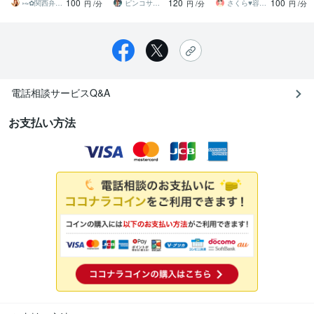
100
120
100
ちぎり
⑅⁠˖⁠✿⁠関西弁のこころん✿⁠⁠˖⁠⑅
ピンコサファイア
さくら♥容姿コンプレックス解消セラピスト
円
/分
円
/分
円
/分
電話相談サービスQ&A
お支払い方法