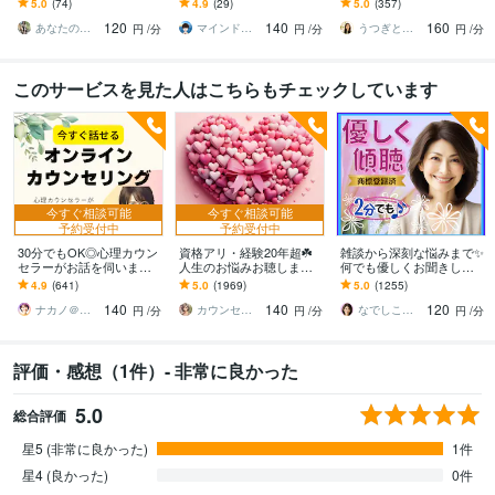
5.0
(74)
4.9
(29)
5.0
(357)
られよう♡褒め褒めセル
たの心をいやして前向き
すうちに原因がわかり気
120
140
160
フコンパッション+1
になる方法を教えます
持ちが整います
あなたのサポーター⭐えみ
マインドレジリエンス
うつぎともこ（けんちゃんママ♪）
円
/分
円
/分
円
/分
このサービスを見た人はこちらもチェックしています
今すぐ相談可能
今すぐ相談可能
予約受付中
予約受付中
30分でもOK◎心理カウン
資格アリ・経験20年超☘️
雑談から深刻な悩みまで✨
セラーがお話を伺います
人生のお悩みお聴します
何でも優しくお聞きしま
モヤモヤ、落ち込み、不
鬱・HSP・介護障害・毒
す 恋愛・人間関係・仕
4.9
(641)
5.0
(1969)
5.0
(1255)
安など心の悩みを専門家
親・恋愛・仕事・育児・
事・職場・家族✅どんな事
140
140
120
が出口へ導きます
占い依存etc
でも受け止めます❗
ナカノ＠傾聴と的確さで出口に導く脳のプロ
カウンセリング事務所☘️オフィスカノン
なでしこママ ✿ 幸せ案内人
円
/分
円
/分
円
/分
評価・感想（1件）- 非常に良かった
5.0
総合評価
星5 (非常に良かった)
1件
星4 (良かった)
0件