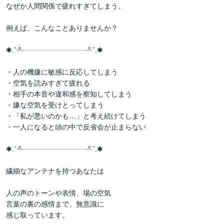
なぜか人間関係で疲れすぎてしまう。

例えば、こんなことありませんか？

✱.˚‧º‧┈┈┈┈┈┈┈┈┈‧º·˚.✱

・人の機嫌に敏感に反応してしまう

・空気を読みすぎて疲れる

・相手の本音や違和感を察知してしまう

・嫌な空気を受けとってしまう

・「私が悪いのかも…」と考え続けてしまう

・一人になると頭の中で反省会が止まらない

✱.˚‧º‧┈┈┈┈┈┈┈┈┈‧º·˚.✱

繊細なアンテナを持つあなたは

人の声のトーンや表情、場の空気

言葉の裏の感情まで、無意識に

感じ取っています。
