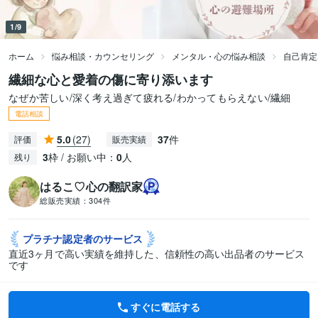
1/9
ホーム
悩み相談・カウンセリング
メンタル・心の悩み相談
自己肯定
繊細な心と愛着の傷に寄り添います
なぜか苦しい/深く考え過ぎて疲れる/わかってもらえない/繊細
電話相談
5.0
(27)
37
件
評価
販売実績
3
枠 / お願い中：
0
人
残り
はるこ♡心の翻訳家
総販売実績：
304件
プラチナ認定者の
サービス
直近3ヶ月で高い実績を維持した、信頼性の高い出品者のサービス
です
すぐに電話する