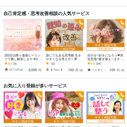
自己肯定感・思考改善相談の人気サービス
今すぐ相談可能
今すぐ相談可能
予約受付中
2回目以降☆遠隔ヒーリン
誰にでもある思考癖 生き
自分をෆ⁠好きになろう❤潜
グで癒し解放します ♥DN
やすくなる考え方へ導き
在意識ෆ⁠書き換え✨ます 自
Aレベルの癒し・トラウマ
ます ぐるぐる べきねば 白
己肯定感を整え❤✨本来の
5.0
(3)
-
(3)
5.0
(34)
の解放♥
黒思考などのつらさ整理
あなたをෆ⁠取り戻そう❤✨️
3,000
100
100
してみませんか？
RETURN✻STONES
❥ Rala ❥ 心理カウンセラー
心を整えるセルフラブコーチ ✨KANA✨
円
円
/分
円
/分
お気に入り登録が多いサービス
今すぐ相談可能
今すぐ相談可能
今すぐ相談可能
予約受付中