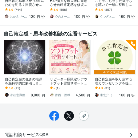
自己肯定感爆上がり⤴︎凹ん
HSP脳力を最大限に発動
ごちゃごちゃした気持ち
だ心を明るく回復させま
させ自己肯定感を修復し
を聴いて一緒に整理しま
す 本来のあなたの素敵を
ます 自分の発言への後悔
す 自動思考ストップ！話
5.0
(744)
5.0
(556)
5.0
(357)
超発掘✨あふれる愛情で褒
とダメ出しを止め心地よ
すうちに原因がわかり気
120
100
160
めちぎります❤️
い眠りにつきましょう
持ちが整います
おかえり♥️岡えり子
心のオープナーはる
うつぎともこ（けんちゃんママ♪）
円
/分
円
/分
円
/分
自己肯定感・思考改善相談の定番サービス
今すぐ相談可能
自己肯定感の低さの根源
リピーター様限定♡アウ
自己肯定感を取り戻す心
を脳科学的に解消します
トプット習慣サポートし
理カウンセリングを提供
５日間かけ根源を特定し
ます 考えすぎて動けない
します 臨床心理士が「本
5.0
(11)
-
(1)
4.9
(31)
解決し、本来のあなたへ
方へ♡行動力・自己受容
来の自分」を取り戻す心
8,000
4,500
160
戻しましょう
を育てる２週間
のトレーニングを伝授
潜在意識鑑定士 KZ
香西 浬希（こうざい りの）カウンセラー
康之介（こうのすけ）
円
円
円
/分
電話相談サービスQ&A