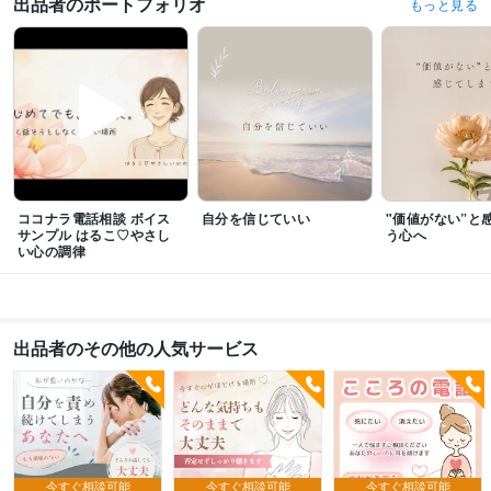
出品者のポートフォリオ
もっと見る
得意分野
悩み相談・カウンセリング
✿不登校・生きづらさ相談支援
✿もう一人で
耐えなくていい場所
✿本来のあなたに、静かに戻っていく時間
✿誰にも甘
えられなかったあなたへ
✿沈黙のままでも安心できる場所
言葉にならない
気持ちを安心して話せる場所
ココナラ電話相談 ボイス
自分を信じていい
"価値がない”と
サンプル はるこ♡やさし
う心へ
い心の調律
出品者のその他の人気サービス
今すぐ相談可能
今すぐ相談可能
今すぐ相談可能