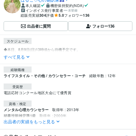
本人確認
機密保持契約(NDA)
インボイス発行事業者
未登録
総販売実績
304
評価
5.0
フォロワー
136
出品者に質問
フォロー
136
スケジュール
すべて見る
経験職種
ライフスタイル・その他 / カウンセラー・コーチ
経験年数 : 12年
受賞歴
電話応対コンクール地区大会にて優秀賞
資格・検定
メンタル心理カウンセラー
取得年 : 2013年
秘書技能検定準1級
取得年 : 2000年
出品者の実績をもっと見る
ビジネス・クリエイティブツール
Wix:7年
Canva:5年