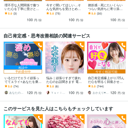
理不尽な人間関係で傷つ
今すぐ聞いてほしい…そ
挫折感・死にたいくらい
いた心を丁寧に受けとめ
んな気持ちを受けとめま
つらい気持ちに寄り添い
ます 気持ちをわかってほ
す 言葉にならない想い
ます 一人で抱えきれない
5.0
(3)
5.0
(75)
5.0
(30)
しい/もう頑張れない/心が
も、そのままで大丈夫。5
ほどのつらさや苦しみ丁
100
100
100
限界な繊細さんへ
分でもOK。
寧に受けとめます
円
/分
円
/分
円
/分
自己肯定感・思考改善相談の関連サービス
相談中
予約受付中
今すぐ相談可能
いるだけでエライ頑張っ
悩み｜頑張りすぎて疲れ
自己肯定感爆上がり⤴︎凹ん
ててエライ⭐あなたを褒め
た心のお話聞きます 電話
だ心を明るく回復させま
ます 時には絶対的に褒め
相談／悩み相談／人間関
す 本来のあなたの素敵を
5.0
(74)
5.0
(6)
5.0
(744)
られよう♡褒め褒めセル
係／自己肯定感／モヤモ
超発掘✨あふれる愛情で褒
120
100
120
フコンパッション+1
ヤ解消
めちぎります❤️
あなたのサポーター⭐えみ
Ｙｕｒｉｋａ＊
おかえり♥️岡えり子
円
/分
円
/分
円
/分
このサービスを見た人はこちらもチェックしています