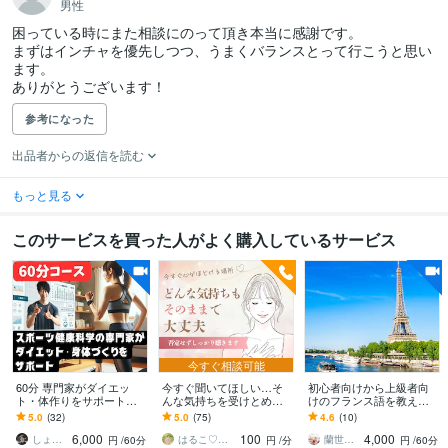
男性
困っている時にまた相談にのって頂き本当に感謝です。

まずはインチャを優先しつつ、うまくバランスとって行こうと思い
ます。

ありがとうございます！
参考になった
出品者からの返信を読む
もっと見る
このサービスを買った人がよく購入しているサービス
今すぐ相談可能
60分 専門家がダイエッ
今すぐ聞いてほしい…そ
初心者向けから上級者向
ト・体作りをサポートし
んな気持ちを受けとめま
けのフランス語を教えま
ます 効果的、器具不要、
す 言葉にならない想い
す 楽しくフランス語を勉
5.0
(32)
5.0
(75)
4.6
(10)
自宅で【意味のある】ト
も、そのままで大丈夫。5
強しましょう！女性限
6,000
100
4,000
レーニング指導します
分でもOK。
定！
しょう＠院卒 健康・運動コンサルタント
はるこ♡心の翻訳家
蘭世♡霊感タロット占い師
円
/60分
円
/分
円
/60分