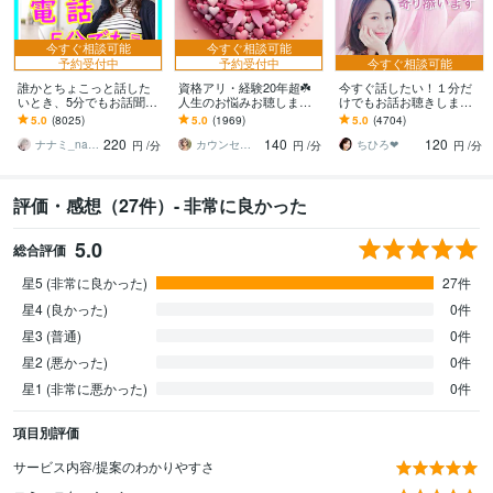
今すぐ相談可能
今すぐ相談可能
予約受付中
予約受付中
今すぐ相談可能
誰かとちょこっと話した
資格アリ・経験20年超☘️
今すぐ話したい！１分だ
いとき、5分でもお話聞き
人生のお悩みお聴します
けでもお話お聴きします
ます 疲れた～、でもカウ
鬱・HSP・介護障害・毒
秘密でも、悩みでも、甘
5.0
(8025)
5.0
(1969)
5.0
(4704)
ンセリングじゃない、な
親・恋愛・仕事・育児・
えたいな～でも何でもOK
220
140
120
んとなく雑談聞いて～
占い依存etc
です♪
ナナミ_nanami
カウンセリング事務所☘️オフィスカノン
ちひろ❤
円
/分
円
/分
円
/分
評価・感想（27件）- 非常に良かった
5.0
総合評価
星5 (非常に良かった)
27件
星4 (良かった)
0件
星3 (普通)
0件
星2 (悪かった)
0件
星1 (非常に悪かった)
0件
項目別評価
サービス内容/提案のわかりやすさ