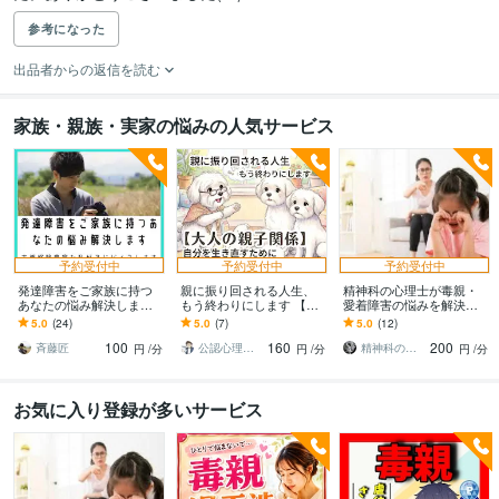
参考になった
出品者からの返信を読む
家族・親族・実家の悩みの人気サービス
予約受付中
予約受付中
予約受付中
発達障害をご家族に持つ
親に振り回される人生、
精神科の心理士が毒親・
あなたの悩み解決します
もう終わりにします 【大
愛着障害の悩みを解決し
ます 支援経験豊富な私が
人の親子関係】自分を生
ます 。精神科勤務の公認
5.0
(24)
5.0
(7)
5.0
(12)
アドバイスします
き直すために、今こそ心
心理師・臨床心理士がお
100
160
200
を取り戻す！
話を聴きます。
斉藤匠
公認心理師わんタロパパ
精神科の心理カウンセラー
円
/分
円
/分
円
/分
お気に入り登録が多いサービス