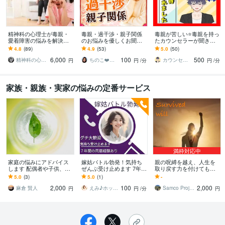
精神科の心理士が毒親・
毒親・過干渉・親子関係
毒親が苦しい⭐️毒親を持っ
愛着障害の悩みを解決し
のお悩みを優しくお聞き
たカウンセラーが聞きま
ます 。精神科勤務の公認
します 毒親育ち/過干渉/愛
す ★毒親に苦しめられた
4.8
(89)
4.9
(53)
5.0
(50)
心理師・臨床心理士がお
着障害/親子関係/教育虐待/
⭐️虐待・DVされた私が寄
6,000
100
500
話を聴きます。
機能不全家族
り添います
精神科の心理カウンセラー
ちのこ❤️ポジティブカウンセラー
カウンセラーけい⭐️元自衛官×作家
円
円
/分
円
/分
家族・親族・実家の悩みの定番サービス
満枠対応中
家庭の悩みにアドバイス
嫁姑バトル勃発！気持ち
親の呪縛を越え、人生を
します 配偶者や子供、近
ぜんぶ受け止めます 7年間
取り戻す力を付けてもら
隣トラブル等の悩みをお
の同居経験あり！愚痴も
います 「親ガチャに失敗
5.0
(3)
5.0
(1)
-
持ちの方に
ちろんOKです
したから」で終わらせる
2,000
100
2,000
な！
麻倉 賢人
えみ♪ホッと相談
Samco Project
円
円
/分
円