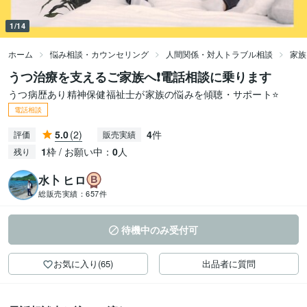
1/14
ホーム
悩み相談・カウンセリング
人間関係・対人トラブル相談
家族
うつ治療を支えるご家族へ❗️電話相談に乗ります
うつ病歴あり精神保健福祉士が家族の悩みを傾聴・サポート⭐️
電話相談
5.0
(2)
4
件
評価
販売実績
1
枠 / お願い中：
0
人
残り
水卜 ヒロ
総販売実績：
657件
待機中のみ受付可
お気に入り(65)
出品者に質問