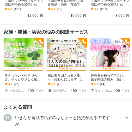
５週間で心を整える⭐うつ
４週間☘️回数無制限で悩
５週間で心を整える⭐うつ
脱効果のある交換日記し
み相談・愚痴・雑談でき
脱効果のある交換日記し
得意分野
ます 【通常版】気持ちを
ます 『対面や電話よりチ
ます 【１週間お試し版】
5.0
(131)
5.0
(52)
4.9
(131)
悩み相談・カウンセリング
お悩み相談・話し相手・愚痴聞き
性格診断
吐き出す、習慣化❗
ャット派』向け☘️カウン
気持ちを吐き出す、習慣
12,000
10,000
3,000
セリングのサブスク
化❗
円
円
円
考え方のクセ診断
交換日記（１週間〜）
認知行動療法
問題解決技能法
元気回復行動プラン(WRAP)
シータヒーリング®
うつ
悩み相談
福祉
家族
人間関係
心の病
夫婦
仕事
認知行動療法
家族・親族・実家の悩みの関連サービス
シータヒーリング
ビジネス代行・事務代行
ココナラ出品のコンサル・コーチング
シータヒ
ーリング®
ココナラ
カウンセリング
ビジネス
起業
副業
出品
集客
悩み相談
シータヒーリング
コンサル
学歴
予約受付中
予約受付中
予約受付中
武蔵大学
1997年3月 ~ 2001年2月
生きづらい・生きづら
親に振り回される人生、
経験者を頼って下さい。
さ、そっとやさしく癒し
もう終わりにします 【大
親子関係の痛み、受け止
ます インナーチャイルド/
人の親子関係】自分を生
めます 親子関係・親子問
4.9
(23)
5.0
(7)
5.0
(44)
毒親/親子人間関係の悩み/
き直すために、今こそ心
題・愛着障害・アダルト
100
160
100
カウンセリング
を取り戻す！
チルドレン・AD
一心♧地球に少し馴染みにくいカウンセラー
公認心理師わんタロパパ
lino（りの）＠ハートサポーター
円
/分
円
/分
円
/分
よくある質問
いきなり電話で話すのはちょっと抵抗があるのです
が・・・