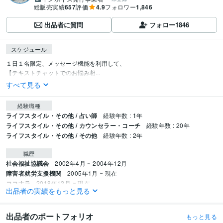
総販売実績
657
評価
4.9
フォロワー
1,846
出品者に質問
フォロー
1846
スケジュール
１日１名限定、メッセージ機能を利用して、

【テキストチャットでのお悩み相...
すべて見る
経験職種
ライフスタイル・その他 / 占い師
経験年数 : 1年
ライフスタイル・その他 / カウンセラー・コーチ
経験年数 : 20年
ライフスタイル・その他 / その他
経験年数 : 2年
職歴
社会福祉協議会
2002年4月 ~ 2004年12月
障害者就労支援機関
2005年1月 ~ 現在
ココナラ
2018年12月 ~ 現在
出品者の実績をもっと見る
Kindle
2021年2月 ~ 現在
stand.fm
2021年4月 ~ 現在
シータヒーリング®︎
2023年3月 ~ 現在
出品者のポートフォリオ
もっと見る