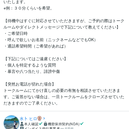
いたします。

※例：３０分くらいを希望。

【待機中はすぐに対応させていただきますが、ご予約の際はトーク
ルームやダイレクトメッセージで下記について教えてください】

・ご希望日時

・呼んで欲しいお名前（ニックネームなどでもOK）

・通話希望時間（ご希望があれば）

【下記についてはご遠慮ください】

・個人を特定するような質問

・暴言や八つ当たり、誹謗中傷

【突然お電話が切れた場合】

トークルームにてかけ直しの必要の有無を相談させていただきま
す。ご返答がない場合は、一旦トークルームをクローズさせていた
だきますのでご了承ください。
水卜 ヒロ
本人確認
機密保持契約(NDA)
インボイス発行事業者
未登録