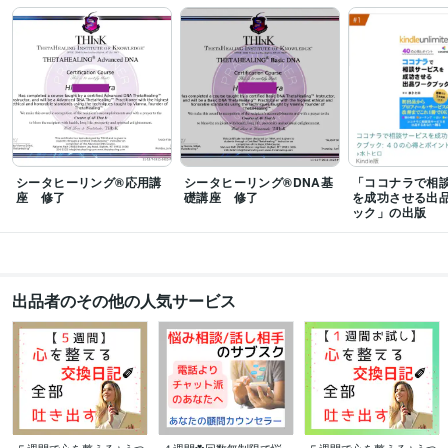
受賞歴
ココナラプラチナランク45か月継続
「ココナラカウンセラーの出品術」
「ココナラで相談サービスを成功させる出品ワークブック」
Kindle オーク
ション・eコマースランキング１位
Kindle 小規模ビジネスに関する電子書
籍ランキング１位
資格・検定
ホームヘルパー2級養成研修修了
取得年 : 2002年
社会福祉士
取得年 : 2006年
シータヒーリング®応用講
シータヒーリング®DNA基
「ココナラで相
精神保健福祉士
取得年 : 2012年
座 修了
礎講座 修了
を成功させる出
ストレスチェック実施者養成研修修了
取得年 : 2016年
ック」の出版
普通自動車運転免許
取得年 : 2000年
シータヒーリング®DNA基礎
取得年 : 2023年
シータヒーリング®DNA応用
取得年 : 2023年
ホームヘルパー2級
取得年 : 2001年
出品者のその他の人気サービス
社会福祉士
取得年 : 2005年
精神保健福祉士
取得年 : 2011年
普通自動車第一種運転免許
取得年 : 1999年
その他ツール
ソーシャルワーク:21年
うつ経験:13年
ココナラ出品:5年
音声配信:3年
ギター弾き語り 永遠の初心者:27年
シータヒーリング®︎:1年