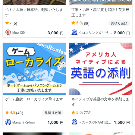
ベトナム語⇔日本語、翻訳いたしま
丁寧・迅速・高品質を保証！英文校
す
正します
-
5.0
(5)
(86)
見積り必須
3,000
2,000
Mugi130
クロスリンク＆リサーチ
円
円
ゲーム翻訳・ローカライズ承ります
ネイティブが英語の文章を添削しま
す
4.9
5.0
(40)
(773)
見積り必須
1,000
1,500
Manami Keitom
ヘスース＠NAATI認定翻訳者
円
円