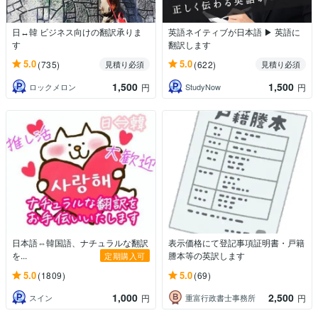
日↔韓 ビジネス向けの翻訳承りま
英語ネイティブが日本語 ▶ 英語に
す
翻訳します
5.0
5.0
(735)
(622)
見積り必須
見積り必須
1,500
1,500
ロックメロン
StudyNow
円
円
日本語⇔韓国語、ナチュラルな翻訳
表示価格にて登記事項証明書・戸籍
を...
謄本等の英訳します
定期購入可
5.0
5.0
(1809)
(69)
1,000
2,500
スイン
重富行政書士事務所
円
円