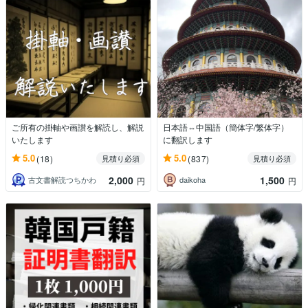
ご所有の掛軸や画讃を解読し、解説
日本語⇔中国語（簡体字/繁体字）
いたします
に翻訳します
5.0
5.0
(18)
(837)
見積り必須
見積り必須
2,000
1,500
古文書解読つちかわ
daikoha
円
円