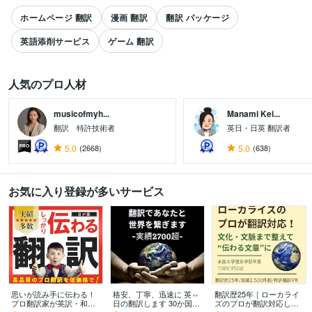
ホームページ 翻訳
漫画 翻訳
翻訳 パッケージ
英語添削サービス
ゲーム 翻訳
人気のプロ人材
musicofmyh...
Manami Kei...
翻訳 特許技術者
英日・日英 翻訳者
すべて見る
5.0
(2668)
5.0
(638)
お気に入り登録が多いサービス
思いが読み手に伝わる！
格安、丁寧、迅速に 英⇔
翻訳歴25年｜ローカライ
プロ翻訳家が英訳・和訳
日の翻訳します 30か国世
ズのプロが翻訳対応しま