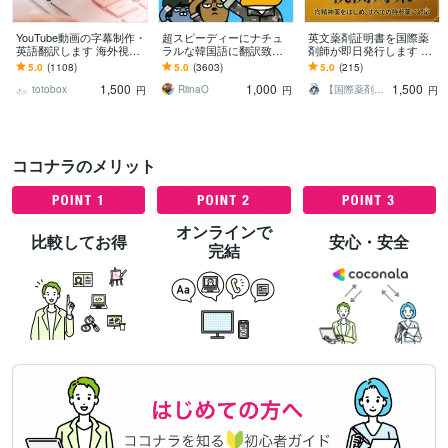
YouTube動画の字幕制作・
超スピーディーにナチュ
英文薬剤証明書を国際薬
英語翻訳します 海外視聴
ラルな韓国語に翻訳致し
剤師が即日発行します ▼
者をターゲットにしたい
ます 韓国語で大好きなア
薬剤師の署名とID入り｜
5.0
(1108)
5.0
(3603)
5.0
(215)
動画配信者様のお力にな
イドル、俳優にファンレ
海外旅行やサマースクー
1,500
1,000
1,500
ります。
ターを！
ル｜税関対策
totobox
RiinaO
【国際薬剤師 YUTO】
円
円
円
ココナラのメリット
オンラインで
比較してお得
安心・安全
完結