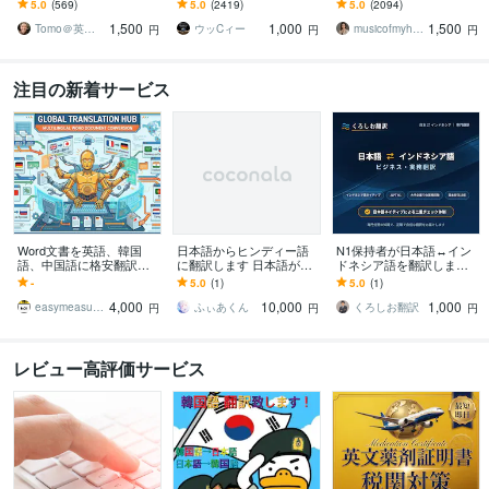
します 実績多数！国内外
界を飛び回った経験を活
す 翻訳を超えたローカラ
5.0
(569)
5.0
(2419)
5.0
(2094)
で実務翻訳歴10年！高品
かし、あなたと世界を繋
イゼーションで自然な表
1,500
1,000
1,500
質・安価・高い信頼性
ぎます
現に仕上げます
Tomo＠英語翻訳家
ウッCィー
musicofmyheart
円
円
円
注目の新着サービス
Word文書を英語、韓国
日本語からヒンディー語
N1保持者が日本語↔イン
語、中国語に格安翻訳し
に翻訳します 日本語が話
ドネシア語を翻訳します
ます 文書フォーマットを
せるインド人と一緒に翻
日本大手企業での豊富な
-
5.0
(1)
5.0
(1)
維持したままWordを機械
訳を行います
実務経験を活かし、翻訳
4,000
10,000
1,000
翻訳しませんか？
を対応します
easymeasurements
ふぃあくん
くろしお翻訳
円
円
円
レビュー高評価サービス