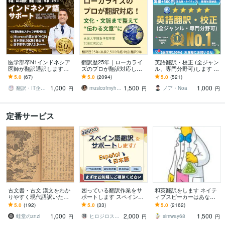
医学部卒N1インドネシア
翻訳歴25年｜ローカライ
英語翻訳・校正 (全ジャン
医師が翻訳通訳します
ズのプロが翻訳対応しま
ル、専門分野可)します ●
【ライティング・翻訳カ
す 翻訳を超えたローカラ
高品質 | ネイティブレベル
5.0
(67)
5.0
(2094)
5.0
(521)
テゴリ1位獲得】すべて最
イゼーションで自然な表
のプロが日英翻訳サポー
1,000
1,500
1,000
高品質翻訳。
現に仕上げます
ト●
翻訳・IT企業ニホンネシア【海外展開】
musicofmyheart
ノア・Noa
円
円
円
定番サービス
古文書・古文 漢文をわか
困っている翻訳作業をサ
和英翻訳をします ネイテ
りやすく現代語訳いたし
ポートします スペイン語
ィブスピーカーはあなた
ます 手っ取り早く意味が
＆日本語ネイティブ日系
の日本語文章を英語に翻
5.0
(192)
5.0
(33)
5.0
(2162)
知りたい方から古文を味
人が翻訳作業をサポート
訳します
1,000
2,000
1,500
わい尽くしたい方まで
します
蛙堂のznzi
ヒロジロスタジオ
simway68
円
円
円