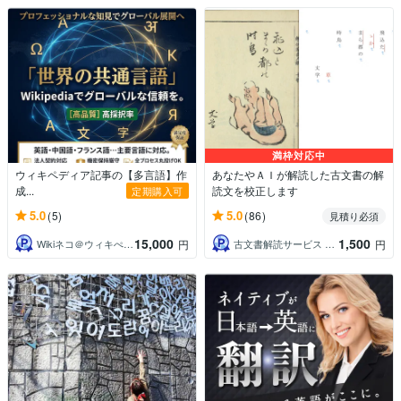
満枠対応中
ウィキペディア記事の【多言語】作
あなたやＡＩが解読した古文書の解
成...
読文を校正します
定期購入可
5.0
5.0
(5)
(86)
見積り必須
15,000
1,500
Wikiネコ＠ウィキぺディアの専門家
古文書解読サービス 羊雲庵
円
円