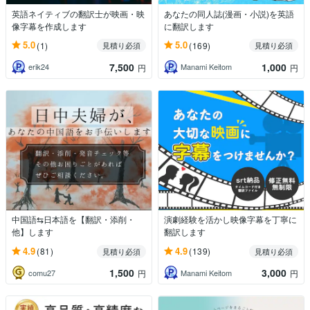
英語ネイティブの翻訳士が映画・映
あなたの同人誌(漫画・小説)を英語
像字幕を作成します
に翻訳します
5.0
5.0
(1)
(169)
見積り必須
見積り必須
7,500
1,000
erik24
Manami Keitom
円
円
中国語⇆日本語を【翻訳・添削・
演劇経験を活かし映像字幕を丁寧に
他】します
翻訳します
4.9
4.9
(81)
(139)
見積り必須
見積り必須
1,500
3,000
comu27
Manami Keitom
円
円