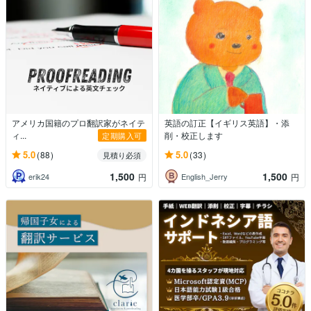
アメリカ国籍のプロ翻訳家がネイテ
英語の訂正【イギリス英語】・添
ィ...
削・校正します
定期購入可
5.0
5.0
(88)
(33)
見積り必須
1,500
1,500
erik24
English_Jerry
円
円