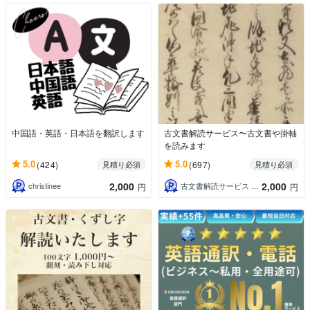
中国語・英語・日本語を翻訳します
古文書解読サービス〜古文書や掛軸
を読みます
5.0
5.0
(424)
(697)
見積り必須
見積り必須
2,000
2,000
christinee
古文書解読サービス 羊雲庵
円
円