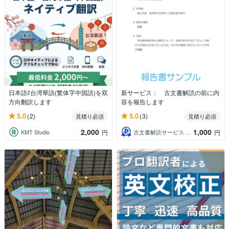
日本語⇄台湾華語(繁体字中国語)を双
新サービス： 古文書解読の前に内
方向翻訳します
容を報告します
5.0
5.0
(2)
(3)
見積り必須
見積り必須
2,000
1,000
KMT Studio
古文書解読サービス 羊雲庵
円
円