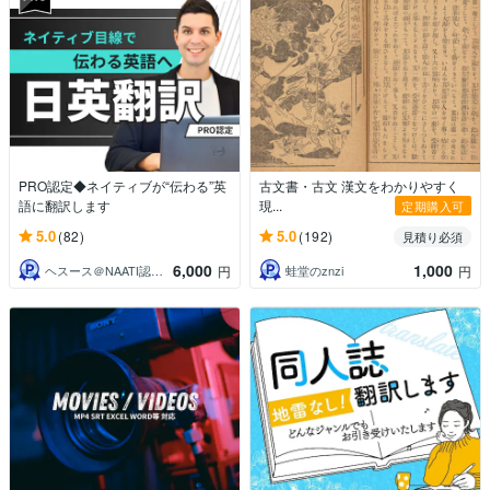
PRO認定◆ネイティブが“伝わる”英
古文書・古文 漢文をわかりやすく
語に翻訳します
現...
定期購入可
5.0
5.0
(82)
(192)
見積り必須
6,000
1,000
ヘスース＠NAATI認定翻訳者
蛙堂のznzi
円
円