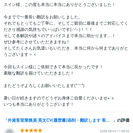
スイン様、この度も本当に本当にありがとうございました！

今までで一番長い翻訳をお願いしました。

それでもとってもご丁寧に、そしてご親切に最後までご対応してく
ださり感謝の気持ちでいっぱいです(˶'ᵕ'˶ )‪︎！！！

そして各解説や諸々のアドバイスまで本当に助かります…！

ぜひ参考にさせていただきますね！

そしてたくさんお気遣いもいただき、本当に何から何までありがと
うございます＞＜

今回もスイン様にご依頼できて本当に良かったです！

素敵な翻訳を届けていただきました！

またどうぞよろしくお願いいたします(*ˊ˘ˋ*)

暑い日が続きますのでどうぞお身体ご自愛くださいませ⋆˙⟡

いつも本当にありがとうございます！
外資客室乗務員 英文CV(履歴書)添削・翻訳します 客室乗務員用 英文CV(履歴書)・カバーレター等
の評価
2026-08-04 11:58:05