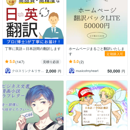
丁寧に英語⇔日本語間の翻訳します
ホームページまるごと翻訳いたしま
す
定期購入可
5.0
5.0
(147)
(2)
見積り必須
2,000
50,000
クロスリンク＆リサーチ
musicofmyheart
円
円