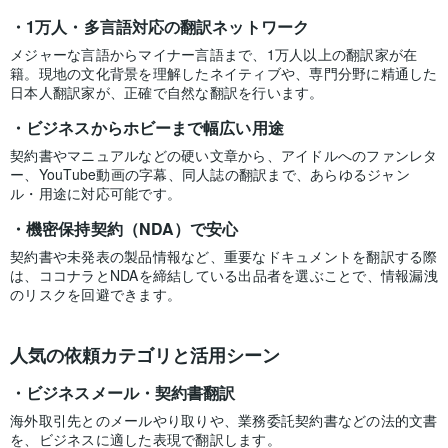
1万人・多言語対応の翻訳ネットワーク
メジャーな言語からマイナー言語まで、1万人以上の翻訳家が在
籍。現地の文化背景を理解したネイティブや、専門分野に精通した
日本人翻訳家が、正確で自然な翻訳を行います。
ビジネスからホビーまで幅広い用途
契約書やマニュアルなどの硬い文章から、アイドルへのファンレタ
ー、YouTube動画の字幕、同人誌の翻訳まで、あらゆるジャン
ル・用途に対応可能です。
機密保持契約（NDA）で安心
契約書や未発表の製品情報など、重要なドキュメントを翻訳する際
は、ココナラとNDAを締結している出品者を選ぶことで、情報漏洩
のリスクを回避できます。
人気の依頼カテゴリと活用シーン
ビジネスメール・契約書翻訳
海外取引先とのメールやり取りや、業務委託契約書などの法的文書
を、ビジネスに適した表現で翻訳します。