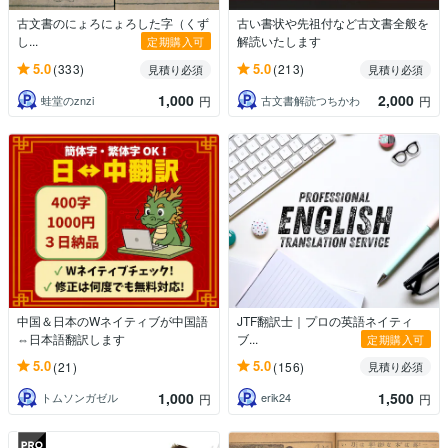
古文書のにょろにょろした字（くず
古い書状や先祖付など古文書全般を
し...
解読いたします
定期購入可
5.0
5.0
(333)
(213)
見積り必須
見積り必須
1,000
2,000
蛙堂のznzi
古文書解読つちかわ
円
円
中国＆日本のWネイティブが中国語
JTF翻訳士｜プロの英語ネイティ
⇔日本語翻訳します
ブ...
定期購入可
5.0
5.0
(21)
(156)
見積り必須
1,000
1,500
トムソンガゼル
erik24
円
円