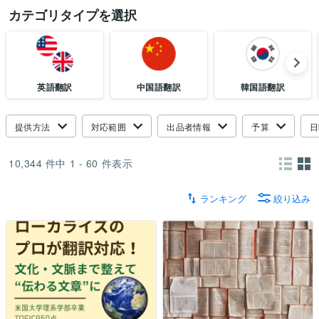
カテゴリタイプを選択
英語翻訳
中国語翻訳
韓国語翻訳
提供方法
対応範囲
出品者情報
予算
日
10,344
件中
1 - 60
件表示
ランキング
絞り込み