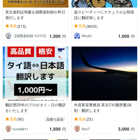
英文薬剤証明書を国際薬剤師が即日
超スピーディーにナチュラルな韓国
発行します
語に翻訳致します
5.0
5.0
(215)
(3603)
1,500
1,000
【国際薬剤師 YUTO】
RiinaO
円
円
翻訳歴25年のプロがタイ⇔日の翻訳
外資客室乗務員 英文CV(履歴書)添
をいたします
削・翻訳します
5.0
5.0
(95)
(23)
見積り必須
1,500
3,000
kunhide11
Ron7
円
円