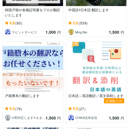
韓国戸籍や各種証明書をプロが翻訳
中国語⇄日本語 翻訳します
いたします
4.9
5.0
(83)
(539)
1,000
1,500
ラビットサービス
Ming Bai
円
円
戸籍謄本の翻訳します
日本語⇔英語翻訳／英文添削します
定期購入可
5.0
5.0
(79)
(27)
1,500
1,500
✴︎即対応します✴︎さきSaki✴︎
CHIKA北米在住
円
円