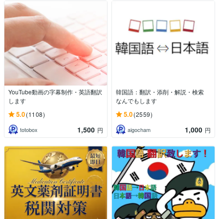
YouTube動画の字幕制作・英語翻訳
韓国語：翻訳・添削・解説・検索
します
なんでもします
5.0
5.0
(1108)
(2559)
1,500
1,000
totobox
aigocham
円
円