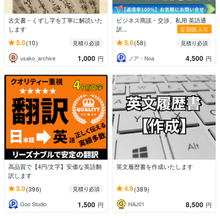
古文書・くずし字を丁寧に解読いた
ビジネス商談・交渉、私用 英語通
します
訳...
定期購入可
5.0
5.0
(10)
(58)
見積り必須
見積り必須
1,000
4,500
usako_archive
ノア・Noa
円
円
高品質で【4円/文字】安価な英語翻
英文履歴書を作成いたします
訳します
5.0
4.9
(396)
(389)
見積り必須
1,500
8,500
Goo Studio
HAJ01
円
円