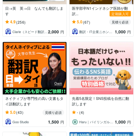
日→英 英→日 なんでも翻訳しま
医学部卒N1インドネシア医師が翻
す
訳...
定期購入可
4.9
5.0
(256)
(67)
見積り必須
2,000
1,000
Clarie（スピード翻訳・校正と選書）
翻訳・IT企業ニホンネシア【海外展開】
円
円
ネイティブが専門性の高い文書もタ
先着5名限定！SNS投稿を自然に翻
イ語翻訳します
訳します
5.0
-
(43)
(4)
見積り必須
1,500
1,000
Goo Studio
Haru｜バイリンガル翻訳サポート
円
円