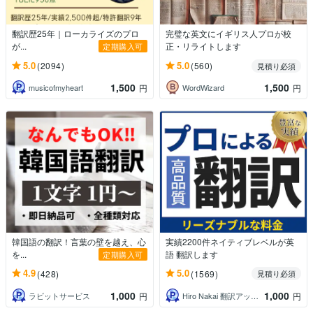
翻訳歴25年｜ローカライズのプロ
完璧な英文にイギリス人プロが校
が...
正・リライトします
定期購入可
5.0
5.0
(2094)
(560)
見積り必須
1,500
1,500
musicofmyheart
WordWizard
円
円
韓国語の翻訳！言葉の壁を越え、心
実績2200件ネイティブレベルが英
を...
語 翻訳します
定期購入可
4.9
5.0
(428)
(1569)
見積り必須
1,000
1,000
ラビットサービス
Hiro Nakai 翻訳アップデート
円
円