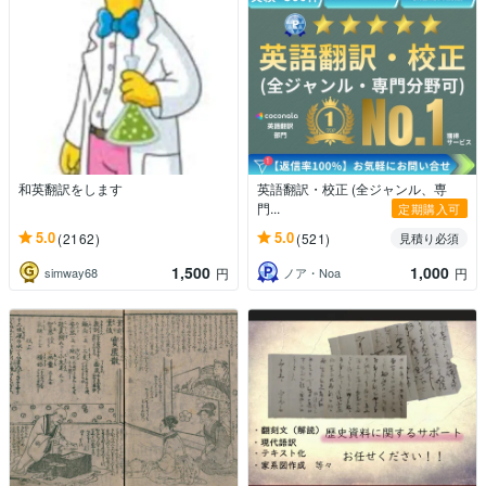
和英翻訳をします
英語翻訳・校正 (全ジャンル、専
門...
定期購入可
5.0
5.0
(2162)
(521)
見積り必須
1,500
1,000
simway68
ノア・Noa
円
円