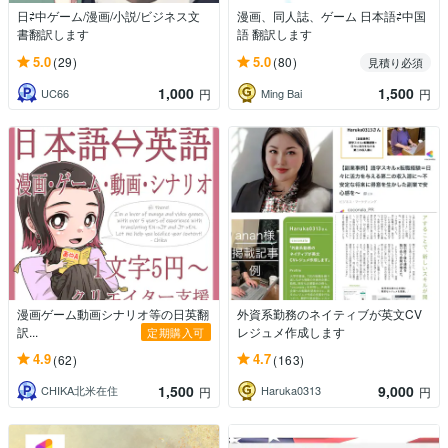
日⇄中ゲーム/漫画/小説/ビジネス文
漫画、同人誌、ゲーム 日本語⇄中国
書翻訳します
語 翻訳します
5.0
5.0
(29)
(80)
見積り必須
1,000
1,500
UC66
Ming Bai
円
円
漫画ゲーム動画シナリオ等の日英翻
外資系勤務のネイティブが英文CV
訳...
レジュメ作成します
定期購入可
4.9
4.7
(62)
(163)
1,500
9,000
CHIKA北米在住
Haruka0313
円
円