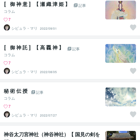
〚 御 神 意 〛【 瀬 織 津 姫 】
記事
コラム
7
シビュラ・マリ
2022/09/01
〚 御 神 託 〛【 高 龗 神 】
記事
コラム
7
シビュラ・マリ
2022/08/05
秘 術 伝 授
記事
コラム
7
シビュラ・マリ
2022/07/27
神谷太刀宮神社（神谷神社）【 国見の剣を