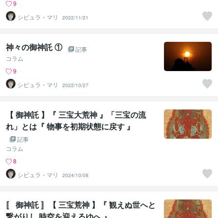
9
シビュラ・マリ
2022/11/21
神々の御神託 ①
記事
コラム
9
シビュラ・マリ
2022/10/27
【 御神託 】『 三宝大荒神 』「三宝の流
れ」とは『 物事を初期状態に戻す 』
記事
コラム
8
シビュラ・マリ
2024/10/08
〚 御神託 〛【 三宝荒神 】『 観えぬ世へと
繋がりし 時空を迎えるゆへ 』