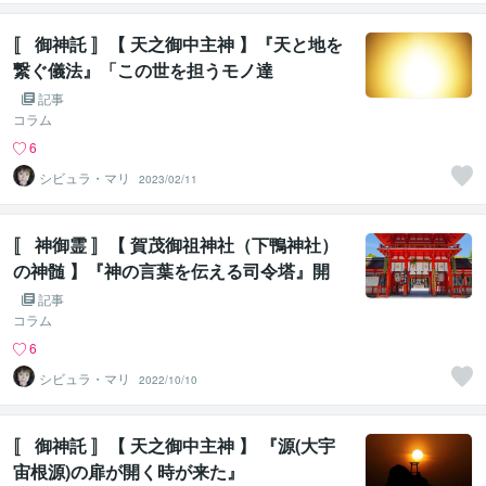
〚 御神託 〛【 天之御中主神 】『天と地を
繋ぐ儀法』「この世を担うモノ達
を・・・」
記事
コラム
6
シビュラ・マリ
2023/02/11
〚 神御霊 〛【 賀茂御祖神社（下鴨神社）
の神髄 】『神の言葉を伝える司令塔』開
扉 ②
記事
コラム
6
シビュラ・マリ
2022/10/10
〚 御神託 〛【 天之御中主神 】 『源(大宇
宙根源)の扉が開く時が来た』