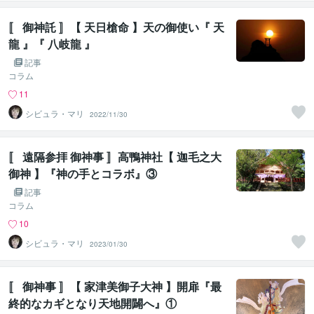
〚 御神託 〛【 天日槍命 】天の御使い『 天
龍 』『 八岐龍 』
記事
コラム
11
シビュラ・マリ
2022/11/30
〚 遠隔参拝 御神事 〛高鴨神社【 迦毛之大
御神 】『神の手とコラボ』③
記事
コラム
10
シビュラ・マリ
2023/01/30
〚 御神事 〛【 家津美御子大神 】開扉『最
終的なカギとなり天地開闢へ』①