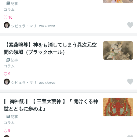
記事
コラム
10
シビュラ・マリ
2022/12/31
【素戔嗚尊】神をも消してしまう異次元空
間の領域（ブラックホール）
記事
コラム
9
シビュラ・マリ
2024/09/20
〚 御神託 〛【 三宝大荒神 】『 開けくる神
世とともに歩めよ』
記事
コラム
9