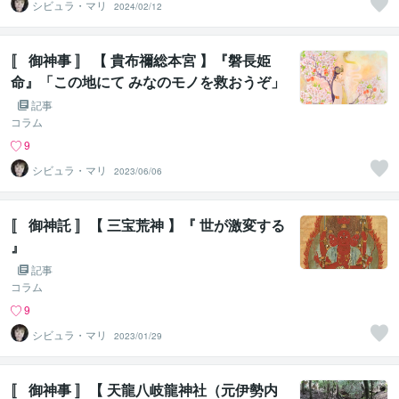
シビュラ・マリ
2024/02/12
〚 御神事 〛 【 貴布禰総本宮 】『磐長姫
命』「この地にて みなのモノを救おうぞ」
②
記事
コラム
9
シビュラ・マリ
2023/06/06
〚 御神託 〛【 三宝荒神 】『 世が激変する
』
記事
コラム
9
シビュラ・マリ
2023/01/29
〚 御神事 〛【 天龍八岐龍神社（元伊勢内