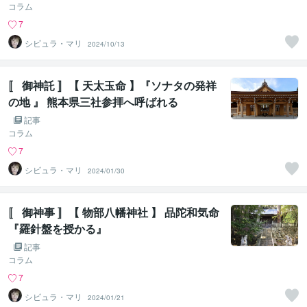
コラム
7
シビュラ・マリ
2024/10/13
〚 御神託 〛【 天太玉命 】『ソナタの発祥
の地 』 熊本県三社参拝へ呼ばれる
記事
コラム
7
シビュラ・マリ
2024/01/30
〚 御神事 〛【 物部八幡神社 】 品陀和気命
『羅針盤を授かる』
記事
コラム
7
シビュラ・マリ
2024/01/21