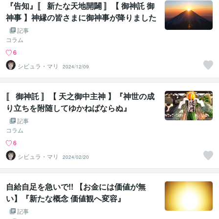
『告知』〚 新たな天地開闢 〛【 御神託 御
神事 】神縁の皆さまに御神事が降りました
記事
コラム
6
シビュラ・マリ
2024/12/09
〚 御神託 〛【 天之御中主神 】『神世の成
り立ちを附随してゆかねばならぬ』
記事
コラム
6
シビュラ・マリ
2024/02/20
自給自足を急いで!! 【お金には価値が無
い】『新たな概念 価値観へ変容』
記事