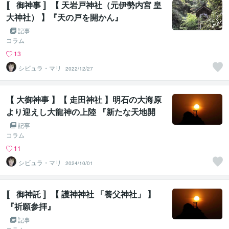
〚 御神事 〛【 天岩戸神社（元伊勢内宮 皇
大神社） 】『天の戸を開かん』
記事
コラム
13
シビュラ・マリ
2022/12/27
【 大御神事 】【 走田神社 】明石の大海原
より迎えし大龍神の上陸 『新たな天地開
闢』④-2
記事
コラム
11
シビュラ・マリ
2024/10/01
〚 御神託 〛【 護神神社 「養父神社」 】
『祈願参拝』
記事