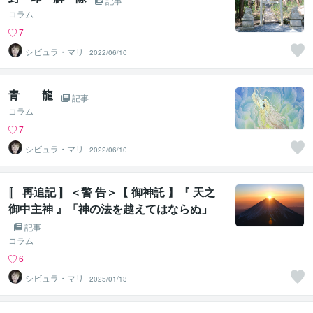
記事
コラム
7
シビュラ・マリ
2022/06/10
青 龍
記事
コラム
7
シビュラ・マリ
2022/06/10
〚 再追記 〛＜警 告＞【 御神託 】『 天之
御中主神 』「神の法を越えてはならぬ」
記事
コラム
6
シビュラ・マリ
2025/01/13