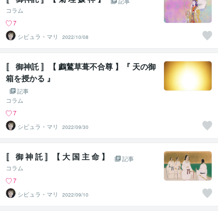
記事
コラム
7
シビュラ・マリ
2022/10/08
〚 御神託 〛【 鸕鶿草葺不合尊 】『 天の御
箱を授かる 』
記事
コラム
7
シビュラ・マリ
2022/09/30
〚 御 神 託 〛【 大 国 主 命 】
記事
コラム
7
シビュラ・マリ
2022/09/10