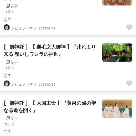
記事
コラム
7
シビュラ・マリ
2023/03/13
〚 御神託 〛【 迦毛之大御神 】『此れより
来る 整いしワレラの神世』
記事
コラム
7
シビュラ・マリ
2023/02/25
〚 御神託 〛【 大国主命 】『黄泉の國の聖
なる道を開く』
記事
コラム
7