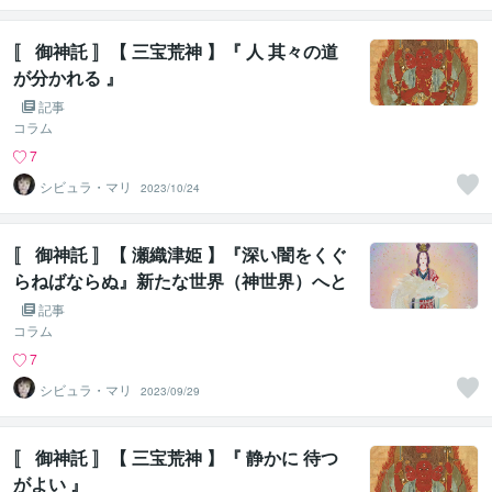
〚 御神託 〛【 三宝荒神 】『 人 其々の道
が分かれる 』
記事
コラム
7
シビュラ・マリ
2023/10/24
〚 御神託 〛【 瀬織津姫 】『深い闇をくぐ
らねばならぬ』新たな世界（神世界）へと
移行する為に
記事
コラム
7
シビュラ・マリ
2023/09/29
〚 御神託 〛【 三宝荒神 】『 静かに 待つ
がよい 』