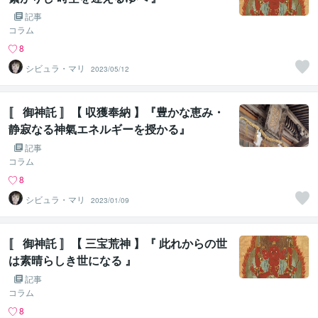
記事
コラム
8
シビュラ・マリ
2023/05/12
〚 御神託 〛【 収獲奉納 】『豊かな恵み・
静寂なる神氣エネルギーを授かる』
記事
コラム
8
シビュラ・マリ
2023/01/09
〚 御神託 〛【 三宝荒神 】『 此れからの世
は素晴らしき世になる 』
記事
コラム
8