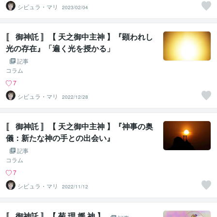
シビュラ・マリ
2023/02/04
〚 御神託 〛【 天之御中主神 】『顕われし
光の存在』「遍く光を授かる」
記事
コラム
7
シビュラ・マリ
2022/12/28
〚 御神託 〛【 天之御中主神 】『神事の奥
儀：新たな神の手との出会い』
記事
コラム
7
シビュラ・マリ
2022/11/12
〚 御神託 〛【 菊 理 媛 神 】