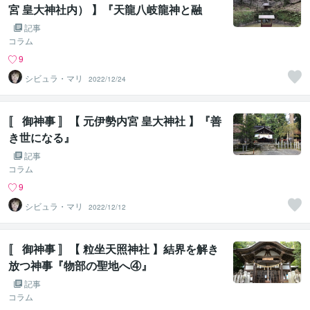
宮 皇大神社内） 】『天龍八岐龍神と融
合』
記事
コラム
9
シビュラ・マリ
2022/12/24
〚 御神事 〛【 元伊勢内宮 皇大神社 】『善
き世になる』
記事
コラム
9
シビュラ・マリ
2022/12/12
〚 御神事 〛【 粒坐天照神社 】結界を解き
放つ神事『物部の聖地へ④』
記事
コラム