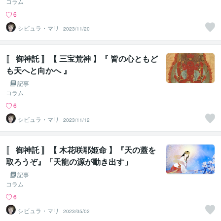
コラム
6
シビュラ・マリ
2023/11/20
〚 御神託 〛【 三宝荒神 】『 皆の心ともど
も天へと向かへ 』
記事
コラム
6
シビュラ・マリ
2023/11/12
〚 御神託 〛【 木花咲耶姫命 】『天の蓋を
取ろうぞ』「天龍の源が動き出す」
記事
コラム
6
シビュラ・マリ
2023/05/02