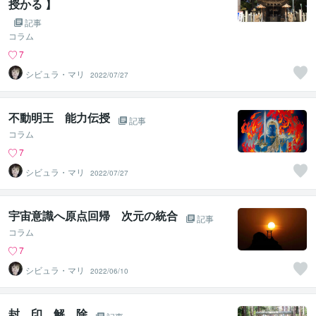
授かる 】
記事
コラム
7
シビュラ・マリ
2022/07/27
不動明王 能力伝授
記事
コラム
7
シビュラ・マリ
2022/07/27
宇宙意識へ原点回帰 次元の統合
記事
コラム
7
シビュラ・マリ
2022/06/10
封 印 解 除