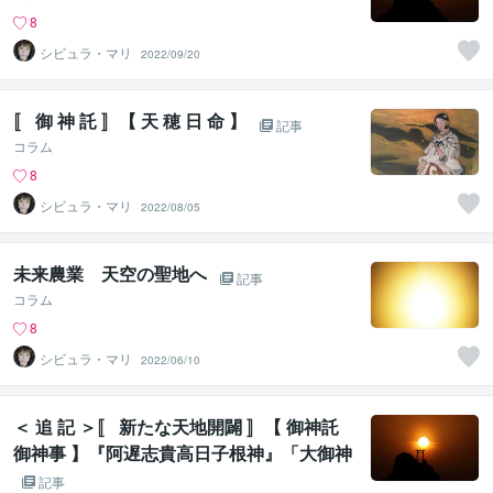
8
シビュラ・マリ
2022/09/20
〚 御 神 託 〛【 天 穂 日 命 】
記事
コラム
8
シビュラ・マリ
2022/08/05
未来農業 天空の聖地へ
記事
コラム
8
シビュラ・マリ
2022/06/10
＜ 追 記 ＞〚 新たな天地開闢 〛【 御神託
御神事 】『阿遅志貴高日子根神』「大御神
の蘇り御神事へ」
記事