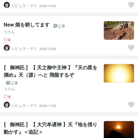
シビュラ・マリ
2022/12/30
New 畑を耕してます
記事
コラム
8
シビュラ・マリ
2022/12/29
〚 御神託 〛【 天之御中主神 】『天の星を
掴め』天（源）へと 飛龍するぞ
記事
コラム
8
シビュラ・マリ
2022/11/29
〚 御神託 〛【 大穴牟遅神 】天『地を揺り
動かす』＜追記＞