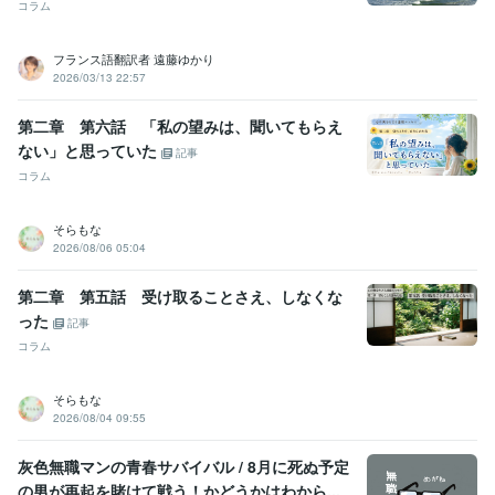
御縁をいただけました皆様には心より感謝を統べます

コラム
購入頂いた後　ネット環境やPC環境故障・天災などの

フランス語翻訳者 遠藤ゆかり
イレギュラーが発生した場合

2026/03/13 22:57
「正式回答は　〇〇時頃のお届け予定になります」とご連絡致します
第二章 第六話 「私の望みは、聞いてもらえ
ない」と思っていた
記事
コラム
そらもな
2026/08/06 05:04
第二章 第五話 受け取ることさえ、しなくな
った
記事
コラム
そらもな
2026/08/04 09:55
灰色無職マンの青春サバイバル / 8月に死ぬ予定
の男が再起を賭けて戦う！かどうかはわから...