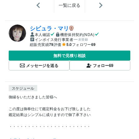
一覧に戻る
シビュラ・マリ
本人確認
機密保持契約(NDA)
インボイス発行事業者
未登録
総販売実績
79
評価
5.0
フォロワー
69
無料で見積り相談
メッセージを送る
フォロー
69
スケジュール
御縁をいただきました皆様へ

この度は御奉仕にて鑑定料金をお下げ致しました

鑑定結果はシンプルに成りますので御了承下さい

・・・・・・・・・・・・・・・・・・・・・・

新たな次元の世に向かい　大いなる力（宇宙の根源大神）より
