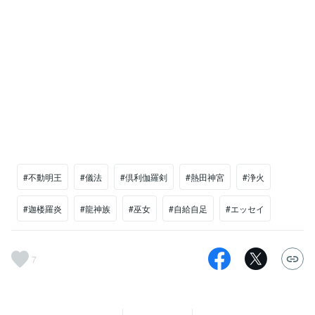
#不動明王
#儀法
#倶利伽羅剣
#熱田神宮
#浄火
#迦楼羅炎
#龍神族
#巫女
#自給自足
#エッセイ
7