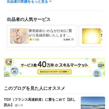
出品者の実績をもっと見る
天命・御役目を受けまして御神事をさせていただいております

封印された古代の神  出雲族の神の結界を解除する御神事

神と社（やしろ）を復活させていく御神事　　

出品者の人気サービス
神と神を繋げていく御神事

神と人を繋げていく御神事

磐長姫命(いわながひめ)に繋
大い
がり良縁祈願いたします 神
繋が
2022年より本格的に御役目が始まりますので

と繋がる霊能者 龍神族の巫
神と
5.0
(3)
3,000
円
5.0
今後は自粛しながらの営業となります

女があなたの良縁を繋げます
巫女
ご迷惑をお掛け致しますが宜しくお願い致します

詳しくはブログにて記載しております

ブログにて　天より　神々より御神託を記載しておりますので

御覧いただけましたら幸いです

ブログ　→　宇宙意識と未来農業に向かって

＊＊＊＊＊＊＊＊＊＊＊＊＊＊＊＊＊

このブログを見た人にオススメ
天命を受け　2020年11月より

未来農業の為に聖地へと移動となりました

TGV（フランス高速鉄道）に愛をこめて【試し
読み】
詳しくはブログのプロフィールにて記載しております

記事