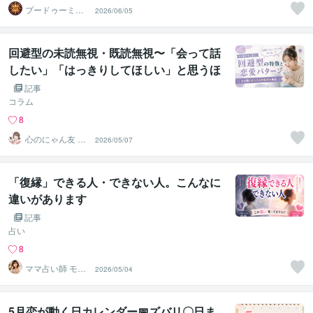
ブードゥーミラ
2026/06/05
クルの愛
回避型の未読無視・既読無視〜「会って話
したい」「はっきりしてほしい」と思うほ
ど苦しくなる理由〜
記事
コラム
8
心のにゃん友 ゆ
2026/05/07
かこ【うつ・復
縁相談】
「復縁」できる人・できない人。こんなに
違いがあります
記事
占い
8
ママ占い師 モモ
2026/05/04
たろっと
5月恋が動く日カレンダー📅ズバリ〇日ま