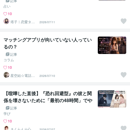
記事
占い
10
塔子｜恋愛タロ
2026/07/11
ット鑑定
マッチングアプリが向いていない人ってい
るの？
記事
コラム
10
星空結☆電話占
2026/07/10
い師のまったり
相談室
【喧嘩した直後】『恐れ回避型』の彼と関
係を壊さないために「最初の48時間」でや
ること・やらないこと
記事
学び
10
さくらん♾️心理
2026/07/07