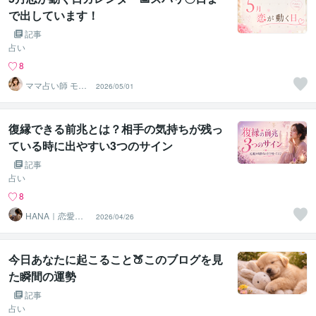
で出しています！
記事
占い
8
ママ占い師 モモ
2026/05/01
たろっと
復縁できる前兆とは？相手の気持ちが残っ
ている時に出やすい3つのサイン
記事
占い
8
HANA｜恋愛心
2026/04/26
理×霊視鑑定師
今日あなたに起こること🍑このブログを見
た瞬間の運勢
記事
占い