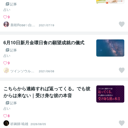
記事
占い
9
美咲Rose✨白魔
2021/07/19
術成就協会✨
6月10日新月金環日食の願望成就の儀式
記事
占い
9
ツインソウル鑑
2021/06/08
定士
こちらから連絡すれば返ってくる。でも彼
からは来ない｜受け身な彼の本音
記事
占い
8
祈祷師 暁雄
2026/08/05