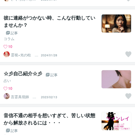
カウンセラー✨
❤️✨
彼に連絡がつかない時、こんな行動してい
ませんか？
記事
コラム
10
霊視×光の柱 カ
2024/01/28
ルマ先生
☆彡自己紹介☆彡
記事
占い
10
言霊具現師 稔
2023/02/13
麗（ミレイ）
音信不通の相手を想いすぎて、苦しい状態
から解放されるには・・・
記事