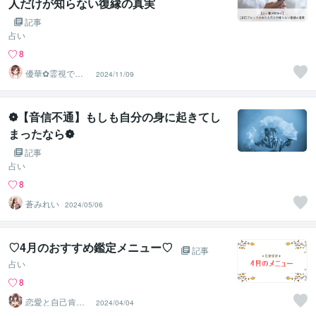
人だけが知らない復縁の真実
記事
占い
8
優華✿霊視で導
2024/11/09
く癒やしの恋占
い師
❁【音信不通】もしも自分の身に起きてし
まったなら❁
記事
占い
8
蒼みれい
2024/05/06
♡4月のおすすめ鑑定メニュー♡
記事
占い
8
恋愛と自己肯定
2024/04/04
感を整える龍神