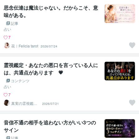
思念伝達は魔法じゃない。だからこそ、意
味がある。
記事
占い
7
花｜Felicia tarot
2026/07/24
霊視鑑定・あなたの悪口を言っている人に
は、共通点があります 💗
コンテンツ
占い
7
真実の霊視鑑定
2026/07/21
✨アダ369✨
音信不通の相手を追わない方がいい3つの
サイン
記事