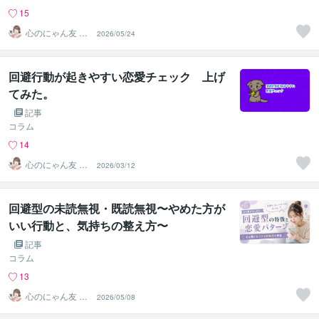
15
心のにゃん友 ゆ
2026/05/24
かこ【うつ・復
縁相談】
回避行動が起きやすい恋愛チェック 上げ
てみた。
記事
コラム
14
心のにゃん友 ゆ
2026/03/12
かこ【うつ・復
縁相談】
回避型の未読無視・既読無視〜やめた方が
いい行動と、気持ちの整え方〜
記事
コラム
13
心のにゃん友 ゆ
2026/05/08
かこ【うつ・復
縁相談】