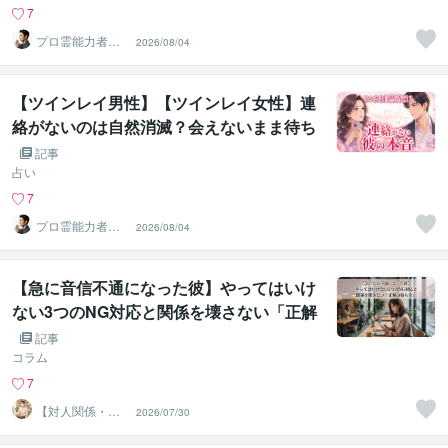
7
プロ霊能力者
2026/08/04
結心（ゆうし
ん）
【ツインレイ男性】【ツインレイ女性】連
絡がないのは自然消滅？会えないまま待ち
続ける恋の本音
記事
占い
7
プロ霊能力者
2026/08/04
結心（ゆうし
ん）
【急に音信不通になった彼】やってはいけ
ない3つのNG対応と関係を壊さない「正解
の待ち方」
記事
コラム
7
【対人関係・恋
2026/07/30
愛専門】ゆう