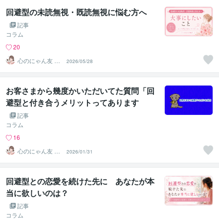
回避型の未読無視・既読無視に悩む方へ
記事
コラム
20
心のにゃん友 ゆ
2026/05/28
かこ【うつ・復
縁相談】
お客さまから幾度かいただいてた質問「回
避型と付き合うメリットってあります
か？」
記事
コラム
16
心のにゃん友 ゆ
2026/01/31
かこ【うつ・復
縁相談】
回避型との恋愛を続けた先に あなたが本
当に欲しいのは？
記事
コラム