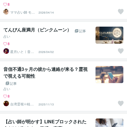
8
ママ占い師 モモ
2026/04/14
たろっと
てんびん座満月（ピンクムーン）
記事
占い
8
星月いと｜音信
2026/04/02
不通・ブロッ
ク・復縁
音信不通3ヶ月の彼から連絡が来る？霊視
で視える可能性
記事
占い
8
台湾霊視♾️桂花
2025/11/13
（けいか）
【占い師が明かす】LINEブロックされた