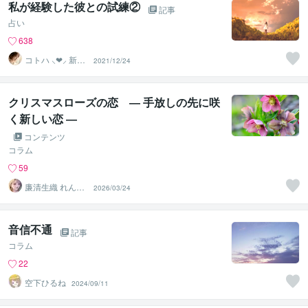
私が経験した彼との試練②
記事
占い
638
コトハ ⸜❤︎⸝ 新サ
2021/12/24
ービス提供開始
✨️
クリスマスローズの恋 ― 手放しの先に咲
く新しい恋 ―
コンテンツ
コラム
59
廉清生織 れんせ
2026/03/24
い さき
音信不通
記事
コラム
22
空下ひるね
2024/09/11