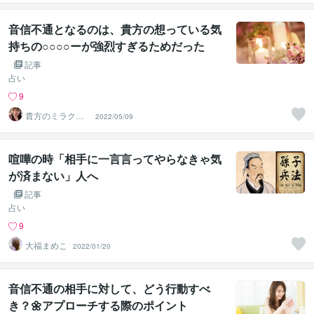
縁相談】
音信不通となるのは、貴方の想っている気
持ちの○○○○ーが強烈すぎるためだった
記事
占い
9
貴方のミラクル
2022/05/09
サポータールナ
☆クリスタル
喧嘩の時「相手に一言言ってやらなきゃ気
が済まない」人へ
記事
占い
9
大福まめこ
2022/01/20
音信不通の相手に対して、どう行動すべ
き？🌼アプローチする際のポイント