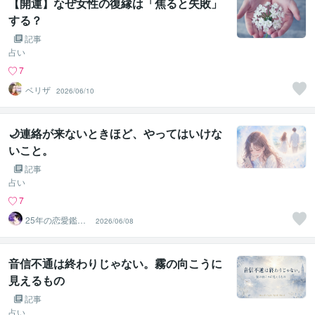
【開運】なぜ女性の復縁は「焦ると失敗」
する？
記事
占い
7
ベリザ
2026/06/10
🌙連絡が来ないときほど、やってはいけな
いこと。
記事
占い
7
25年の恋愛鑑定
2026/06/08
師✡️羅阿舞_rao
ma
音信不通は終わりじゃない。霧の向こうに
見えるもの
記事
占い