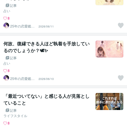
記事
占い
8
25年の恋愛鑑定
2026/06/11
師✡️羅阿舞_rao
ma
何故、復縁できる人ほど執着を手放してい
るのでしょうか？🕊️✨
記事
占い
8
25年の恋愛鑑定
2026/06/10
師✡️羅阿舞_rao
ma
「最近ついてない」と感じる人が見落とし
ていること
記事
ライフスタイル
8