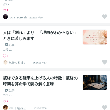
占い
7
lucia_soreishi
2026/07/20
人は「別れ」より、「理由がわからない」
ときに苦しみます
記事
コラム
7
気持を整理する
2026/07/17
人☆あかり
復縁できる確率を上げる人の特徴｜復縁の
時期を算命学で読み解く意味
記事
コラム
7
KIKI｜宿命と本
2026/07/09