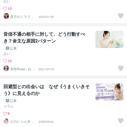
占い
10
貴方のミラクル
2022/01/22
サポータールナ
☆クリスタル
音信不通の相手に対して、どう行動すべ
き？🌼主な原因2パターン
記事
占い
10
美咲Rose✨白魔
2021/07/16
術成就協会✨
回避型との出会いは なぜ《うまくいきそ
う》に見えるのか
記事
コラム
9
心のにゃん友 ゆ
2026/05/04
かこ【うつ・復