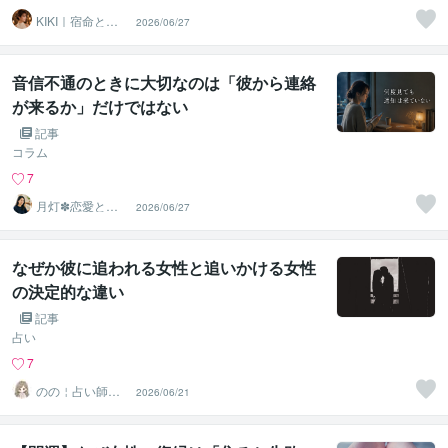
KIKI｜宿命と本
2026/06/27
音を読み解く鑑
定
音信不通のときに大切なのは「彼から連絡
が来るか」だけではない
記事
コラム
7
月灯✽恋愛と働
2026/06/27
き方の迷いを整
理する占い師
なぜか彼に追われる女性と追いかける女性
の決定的な違い
記事
占い
7
のの￤占い師‎♡
2026/06/21
恋愛タロット