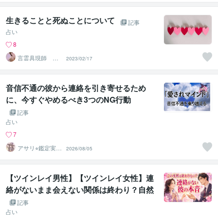
鑑定師＊なお
生きることと死ぬことについて
記事
占い
8
言霊具現師 稔
2023/02/17
麗（ミレイ）
音信不通の彼から連絡を引き寄せるため
に、今すぐやめるべき3つのNG行動
記事
占い
7
アサリ⭐︎鑑定実績
2026/08/05
2500人超え占い
師
【ツインレイ男性】【ツインレイ女性】連
絡がないまま会えない関係は終わり？自然
消滅が怖いときに知りたいお相手様の本音
記事
占い