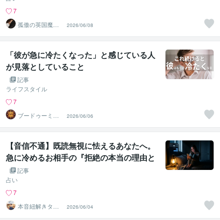
7
孤傲の英国魔術
2026/06/08
師エドワード
「彼が急に冷たくなった」と感じている人
が見落としていること
記事
ライフスタイル
7
ブードゥーミラ
2026/06/06
クルの愛
【音信不通】既読無視に怯えるあなたへ。
急に冷めるお相手の『拒絶の本当の理由と
心理』
記事
占い
7
本音紐解きタロ
2026/06/04
ット◆灯（とも
り）