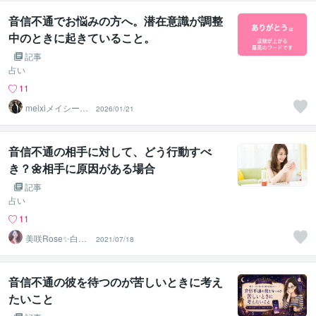
音信不通でお悩みの方へ。潜在意識が調整
中のときに起きていること。
記事
占い
11
meixiメイシー☆
2026/01/21
幸せ引き寄せる
占い師
音信不通の相手に対して、どう行動すべ
き？🌼相手に原因がある場合
記事
占い
11
美咲Rose✨白魔
2021/07/18
術成就協会✨
音信不通の彼を待つのが苦しいときに考え
たいこと