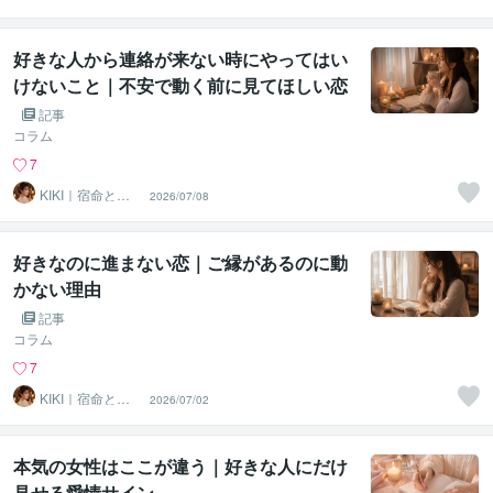
音を読み解く鑑
定
好きな人から連絡が来ない時にやってはい
けないこと｜不安で動く前に見てほしい恋
の流れ
記事
コラム
7
KIKI｜宿命と本
2026/07/08
音を読み解く鑑
定
好きなのに進まない恋｜ご縁があるのに動
かない理由
記事
コラム
7
KIKI｜宿命と本
2026/07/02
音を読み解く鑑
定
本気の女性はここが違う｜好きな人にだけ
見せる愛情サイン