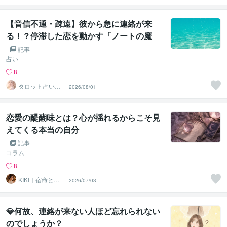
【音信不通・疎遠】彼から急に連絡が来
る！？停滞した恋を動かす「ノートの魔
法」🔮✨
記事
占い
8
タロット占い師
2026/08/01
✧︎ 白雪 ໒꒱· ﾟ
恋愛の醍醐味とは？心が揺れるからこそ見
えてくる本当の自分
記事
コラム
8
KIKI｜宿命と本
2026/07/03
音を読み解く鑑
定
💎何故、連絡が来ない人ほど忘れられない
のでしょうか？