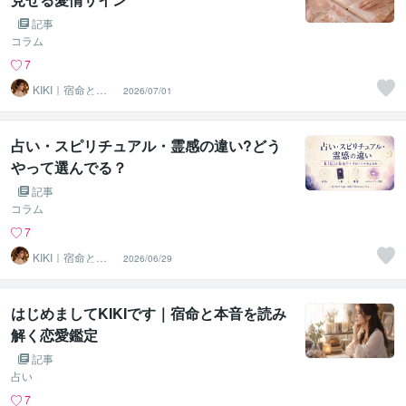
記事
コラム
7
KIKI｜宿命と本
2026/07/01
音を読み解く鑑
定
占い・スピリチュアル・霊感の違い?どう
やって選んでる？
記事
コラム
7
KIKI｜宿命と本
2026/06/29
音を読み解く鑑
定
はじめましてKIKIです｜宿命と本音を読み
解く恋愛鑑定
記事
占い
7