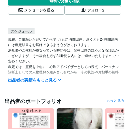
無料で見積り相談
メッセージを送る
フォロー
2
スケジュール
現在、ご依頼いただいてから早ければ1時間以内、遅くとも24時間以内
には鑑定結果をお届けできるよう心がけております。

深夜帯やご依頼が重なっている時間帯は、翌朝以降の対応となる場合が
ございますが、その場合も必ず24時間以内にはご連絡いたしますのでご
安心ください。

鑑定では、霊視を中心に、心理アドバイザーとしての視点、パーソナル
診断士としての人物理解を組み合わせながら、今の状況やお相手の気持
ち、関係の流れを丁寧に読み解いてまいります。

出品者の実績をもっと見る
ワンコイン鑑定は、まずは全体の流れや今の状況を確認していただくた
めのお試し内容となっております。

お気持ちの深い部分、音信不通の理由、復縁の可能性、今後の連絡の流
れなどをもう一歩踏み込んで知りたい場合は、深掘り鑑定メニューもご
出品者のポートフォリオ
もっと見る
用意しております。

なるべくお待たせしないよう、迅速かつ丁寧に対応いたします。どうぞ
安心してご相談くださいませ。
受賞歴