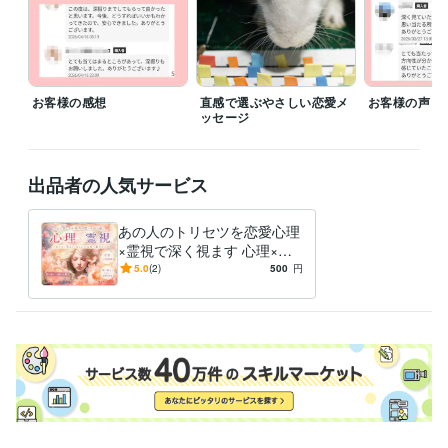
心理×恋愛×霊視で読み解く、あの人の本音
お客様の感想
直感で選ぶやさしい恋愛メ
お客様の声
ッセージ
出品者の人気サービス
あの人のトリセツを恋愛心理
×霊視で深く視ます 心理×霊
視であの人の振り向かせ方❤
5.0
(2)
500
円
攻略法をお届け！