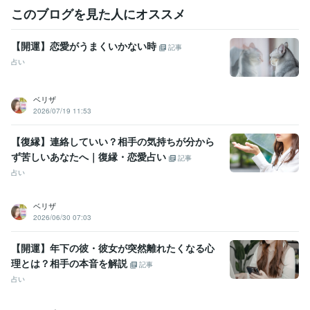
このブログを見た人にオススメ
【開運】恋愛がうまくいかない時
記事
占い
ベリザ
2026/07/19 11:53
【復縁】連絡していい？相手の気持ちが分から
ず苦しいあなたへ｜復縁・恋愛占い
記事
占い
ベリザ
2026/06/30 07:03
【開運】年下の彼・彼女が突然離れたくなる心
理とは？相手の本音を解説
記事
占い