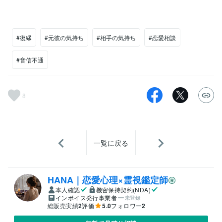
#復縁
#元彼の気持ち
#相手の気持ち
#恋愛相談
#音信不通
8
一覧に戻る
HANA｜恋愛心理×霊視鑑定師
本人確認
機密保持契約(NDA)
インボイス発行事業者
未登録
総販売実績
2
評価
5.0
フォロワー
2