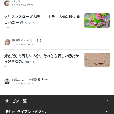
ベリザ
2026/07/16 17:30
クリスマスローズの恋 ― 手放しの先に咲く新
しい恋 ―
コンテンツ
コラム
廉清生織 れんせい さき
2026/03/24 09:09
好きだから苦しいのか、それとも苦しい恋だか
ら好きなのか
記事
コラム
前世とカルマの翻訳者 Haku
2026/08/04 08:05