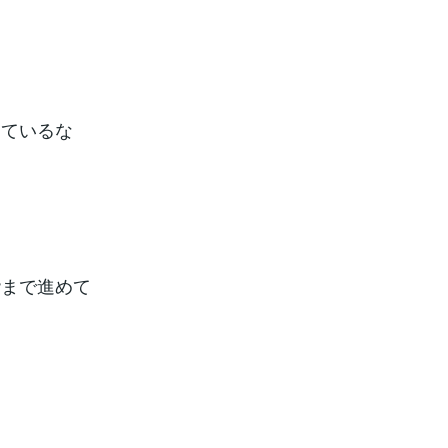
っているな
階まで進めて
す。