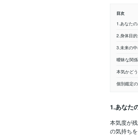
目次
1.あなた
2.身体目
3.未来の
曖昧な関係
本気かどう
個別鑑定の
1.あな
本気度が残
の気持ちを