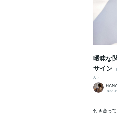
曖昧な
サイン
占い
HAN
2026/04/
付き合って