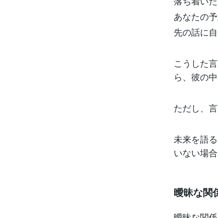
落ち着いた
あなたの予
先の話に自
こうした言
ら、彼の中
ただし、言
未来を語る
いない場合
曖昧な関
曖昧な関係