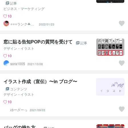
記事
ビジネス・マーケティング
10
⭐️⭐️⭐️ランク☘ヤ
2022/01/23
フオクマスター
窓に貼る告知POPの質問を受けて
記事
デザイン・イラスト
10
sora1005
2021/10/08
イラスト作成（宣伝）〜in ブログ〜
コンテンツ
デザイン・イラスト
10
ゆーざーっ
2021/09/03
バッグの持ち方。