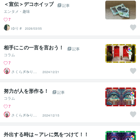
＜宣伝＞デコホイップ
記事
エンタメ・趣味
7
ゆり＃
2026/03/05
相手にこの一言を言おう！
記事
コラム
7
さくらぎ☕りょ
2024/12/21
う⛎癒やし電話
相談サロン
努力が人を形作る！
記事
コラム
7
さくらぎ☕りょ
2024/12/15
う⛎癒やし電話
相談サロン
外出する時は～アレに気をつけて！！