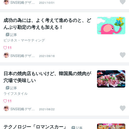
SNS戦略デザイ
2021/10/01
ン｜ケイ
成功の為には、よく考えて進めるのと、ど
んぶり勘定の考えも加える！
記事
ビジネス・マーケティング
11
SNS戦略デザイ
2021/09/18
ン｜ケイ
日本の焼肉店もいいけど、韓国風の焼肉が
穴場で美味しい
記事
ライフスタイル
11
SNS戦略デザイ
2021/08/22
ン｜ケイ
テクノロジー「ロマンスカー」
記事