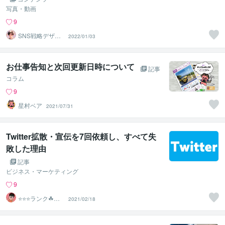
写真・動画
9
SNS戦略デザイ
2022/01/03
ン｜ケイ
お仕事告知と次回更新日時について
記事
コラム
9
星村ベア
2021/07/31
Twitter拡散・宣伝を7回依頼し、すべて失
敗した理由
記事
ビジネス・マーケティング
9
⭐️⭐️⭐️ランク☘ヤ
2021/02/18
フオクマスター