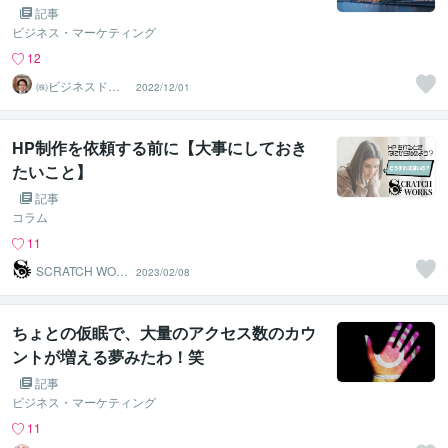
記事
ビジネス・マーケティング
12
㈱ビジネスドク
2022/12/01
ター 白井裕之
HP制作を依頼する前に【大事にしておき
たいこと】
記事
コラム
11
SCRATCH WOR
2023/02/08
KS
ちょとの仮眠で、大量のアクセス数のカウ
ントが増える夢みたわ！笑
記事
ビジネス・マーケティング
11