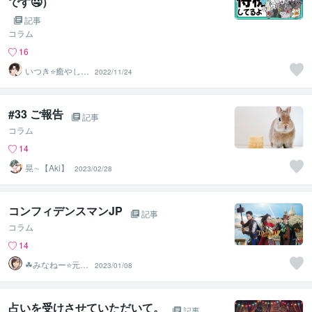
です🤤）
記事
コラム
16
いつき⭐️癒やし声
2022/11/24
のお話相手
#33 ご報告
記事
コラム
14
晃∼【Aki】
2023/02/28
コンフィデンスマンJP
記事
コラム
14
☘みなねー⭐️元総
2023/01/08
務部長☘
占いを受けさせていただいて。
記事