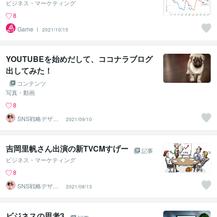
ビジネス・マーケティング
8
Game_i
2021/10/15
YOUTUBEを始めだして、ココナラブログ
出してみた！
コンテンツ
写真・動画
8
SNS戦略デザイ
2021/09/10
ン｜ケイ
吉岡里帆さん出演の新TVCMすげー
記事
ビジネス・マーケティング
8
SNS戦略デザイ
2021/08/13
ン｜ケイ
ビジネスの思考3