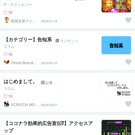
IT・テクノロジー
10
鏡面反射デジタ
2024/01/16
ルアート製作所
（鈴木穣）
【カテゴリー】告知系
コンテンツ
コラム
10
Omoto Branding
2023/02/10
Lab
はじめまして。
記事
コラム
10
SCRATCH WOR
2023/02/07
KS
【ココナラ効果的広告宣伝⁉】アクセスア
ップ