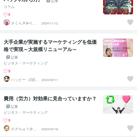
記事
コラム
9
さくらぎ☕りょ
2024/11/12
う⛎癒やし電話
相談サロン
大手企業が実施するマーケティングを低価
格で実現～大規模リニューアル～
記事
ビジネス・マーケティング
9
ハッピー（3冠受
2024/09/11
賞・国家資格保
有）
費用（労力）対効果に見合っていますか？
記事
ビジネス・マーケティング
9
ささちゅう＠集
2024/03/18
客コンサル25年
目