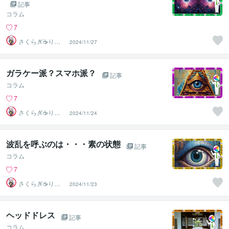
記事
コラム
7
さくらぎ☕りょ
2024/11/27
う⛎癒やし電話
相談サロン
ガラケー派？スマホ派？
記事
コラム
7
さくらぎ☕りょ
2024/11/24
う⛎癒やし電話
相談サロン
波乱を呼ぶのは・・・素の状態
記事
コラム
7
さくらぎ☕りょ
2024/11/23
う⛎癒やし電話
相談サロン
ヘッドドレス
記事
コラム