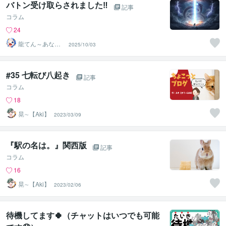
バトン受け取らされました‼️
記事
コラム
24
龍てん～あなた
2025/10/03
の魂の羅針盤
#35 七転び八起き
記事
コラム
18
晃∼【Aki】
2023/03/09
『駅の名は。』関西版
記事
コラム
16
晃∼【Aki】
2023/02/06
待機してます🍀（チャットはいつでも可能