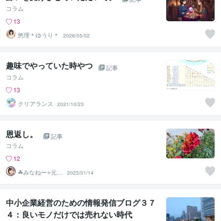
コラム
13
悠理＊ゆうり＊
2026/05/02
趣味でやっていた時やつ
記事
コラム
13
クリアランス
2021/10/23
恩返し。
記事
コラム
12
☘みなねー⭐️元総
2023/01/14
務部長☘
中小企業経営のための情報発信ブログ３７
４：良いモノだけでは売れない時代