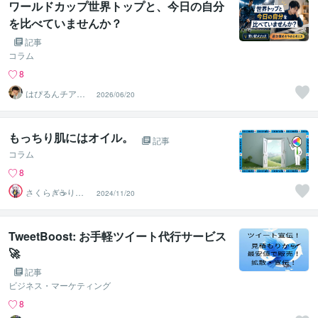
ワールドカップ世界トップと、今日の自分
を比べていませんか？
記事
コラム
8
はぴるんチアボ
2026/06/20
ーイ✨長谷部悠
斗
もっちり肌にはオイル。
記事
コラム
8
さくらぎ☕りょ
2024/11/20
う⛎癒やし電話
相談サロン
TweetBoost: お手軽ツイート代行サービス
🚀
記事
ビジネス・マーケティング
8