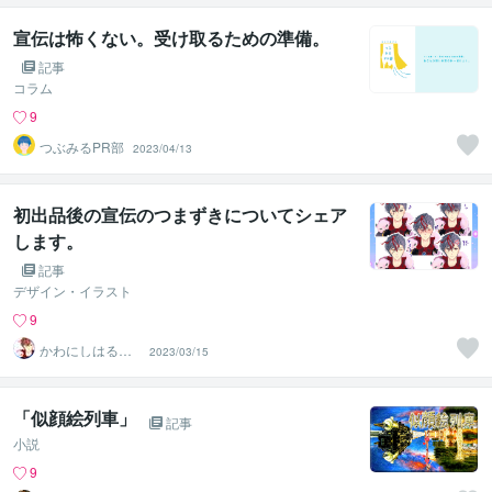
宣伝は怖くない。受け取るための準備。
記事
コラム
9
つぶみるPR部
2023/04/13
初出品後の宣伝のつまずきについてシェア
します。
記事
デザイン・イラスト
9
かわにしはる
2023/03/15
か Vtuber制作
「似顔絵列車」
記事
小説
9