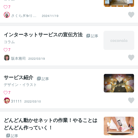
7
さくらぎ☕りょ
2024/11/19
う⛎癒やし電話
相談サロン
インターネットサービスの宣伝方法
記事
コラム
7
阪本雅司
2022/03/19
サービス紹介
記事
デザイン・イラスト
7
31111
2022/03/10
どんどん動かせネットの作業！やることは
どんどん作っていく！
記事