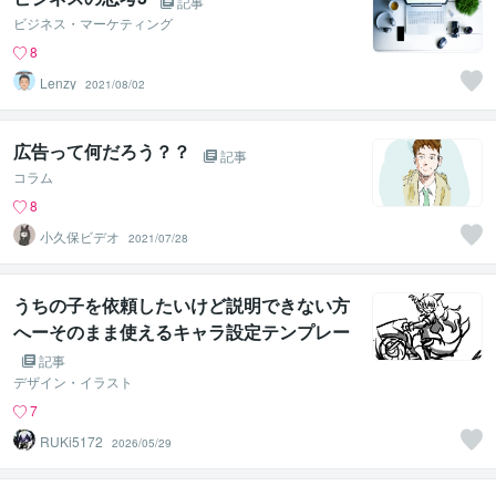
記事
ビジネス・マーケティング
8
Lenzy
2021/08/02
広告って何だろう？？
記事
コラム
8
小久保ビデオ
2021/07/28
うちの子を依頼したいけど説明できない方
へーそのまま使えるキャラ設定テンプレー
ト
記事
デザイン・イラスト
7
RUKi5172
2026/05/29