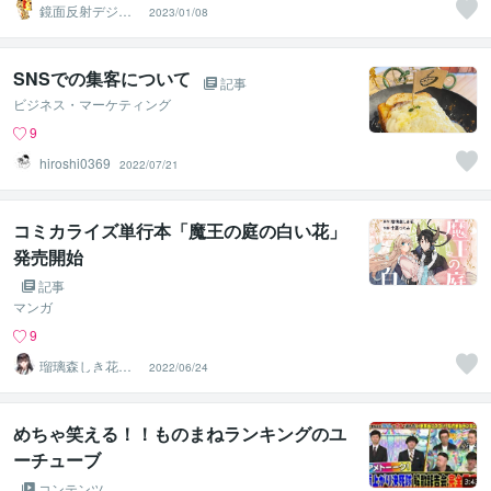
鏡面反射デジタ
2023/01/08
ルアート製作所
（鈴木穣）
SNSでの集客について
記事
ビジネス・マーケティング
9
hiroshi0369
2022/07/21
コミカライズ単行本「魔王の庭の白い花」
発売開始
記事
マンガ
9
瑠璃森しき花｜
2022/06/24
乙女向け 和服イ
ラスト
めちゃ笑える！！ものまねランキングのユ
ーチューブ
コンテンツ