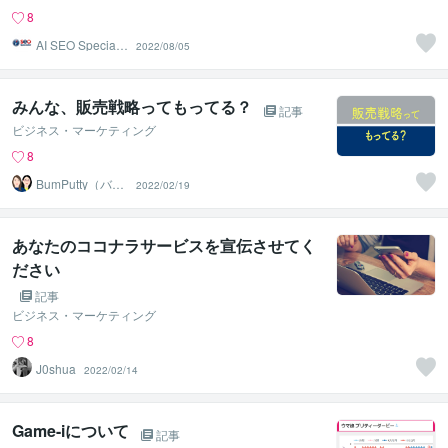
8
AI SEO Specialis
2022/08/05
t
みんな、販売戦略ってもってる？
記事
ビジネス・マーケティング
8
BumPutty（バン
2022/02/19
プティ）
あなたのココナラサービスを宣伝させてく
ださい
記事
ビジネス・マーケティング
8
J0shua
2022/02/14
Game-iについて
記事