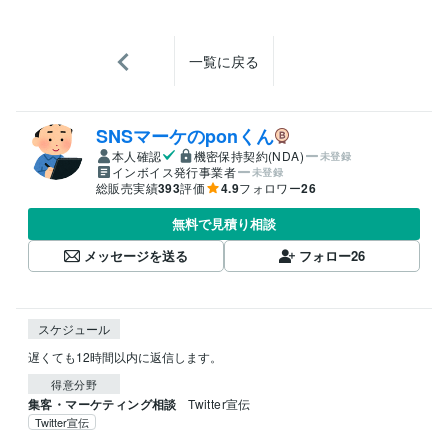
一覧に戻る
SNSマーケのponくん
本人確認
機密保持契約(NDA)
未登録
インボイス発行事業者
未登録
総販売実績
393
評価
4.9
フォロワー
26
無料で見積り相談
メッセージを送る
フォロー
26
スケジュール
遅くても12時間以内に返信します。
得意分野
集客・マーケティング相談
Twitter宣伝
Twitter宣伝