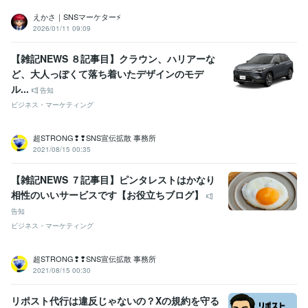
えかさ｜SNSマーケター⚡
2026/01/11 09:09
【雑記NEWS ８記事目】クラウン、ハリアーな
ど、大人っぽくて落ち着いたデザインのモデ
ル...
告知
ビジネス・マーケティング
超STRONG❢❢SNS宣伝拡散 事務所
2021/08/15 00:35
【雑記NEWS ７記事目】ピンタレストはかなり
相性のいいサービスです【お役立ちブログ】
告知
ビジネス・マーケティング
超STRONG❢❢SNS宣伝拡散 事務所
2021/08/15 00:30
リポスト代行は違反じゃないの？Xの規約を守る