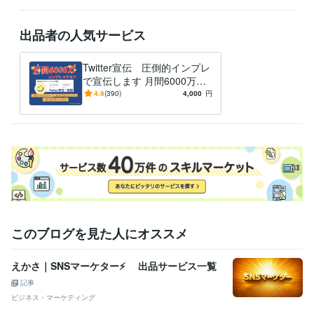
出品者の人気サービス
Twitter宣伝 圧倒的インプレ
で宣伝します 月間6000万イ
ンプレッションの圧倒的アカ
4.9
(390)
4,000
円
ウントで宣伝！！
このブログを見た人にオススメ
えかさ｜SNSマーケター⚡ 出品サービス一覧
記事
ビジネス・マーケティング