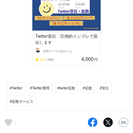
Twitter宣伝 圧倒的インプレで宣
伝します
SNSマーケのponくん
4,000
4.9
円
(390)
#Twitter
#Twitter運用
#twiter拡散
#拡散
#宣伝
#拡散サービス
7