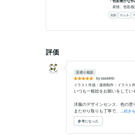
・色彩豊かな作
表情、色彩感
色彩
サムネ
評価
見積り相談
by sasakito
イラスト作成・漫画制作
>
イラスト
いつも一枚絵をお願いをしている
洋服のデザインセンス、色の塗
またやり取りも丁寧で、...
続き
参考になった