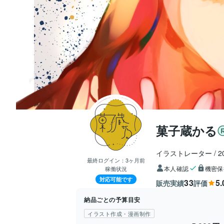
菓子蔵かる
イラストレーター
2
最終ログイン：
3ヶ月前
本人確認
機密保
稼働状況
対応可能です
33
5.
販売実績
評価
納品ごとの予算目安
イラスト作成・漫画制作