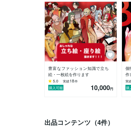
豊富なファッション知識で立ち
個
絵・一枚絵を作ります
作
18
5.0
実績
件
実
10,000
購入可能
購
円
出品コンテンツ（4件）