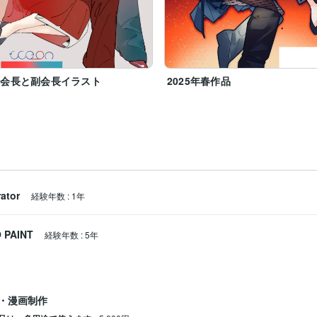
徒会長と副会長イラスト
2025年春作品
rator
経験年数
:
1年
 PAINT
経験年数
:
5年
・漫画制作