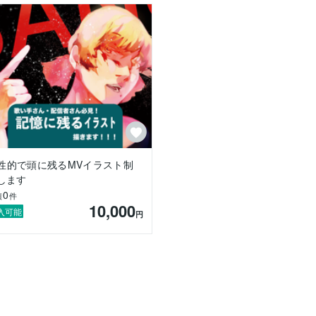
性的で頭に残るMVイラスト制
します
0
績
件
10,000
入可能
円