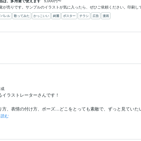
品は、多用途で使えます
5,000円〜
覚が売りです。サンプルのイラストが気に入ったら、ぜひご依頼ください。印刷し
アパレル
歌ってみた
かっこいい
綺麗
ポスター
チラシ
広告
漫画
作成
イラストレーターさんです！

り方、表情の付け方、ポーズ…どこをとっても素敵で、ずっと見ていたい
を読む