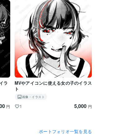
イラ
MVやアイコンに使える女の子のイラス
ト
画像・イラスト
000
5,000
1
円
円
ポートフォリオ一覧を見る