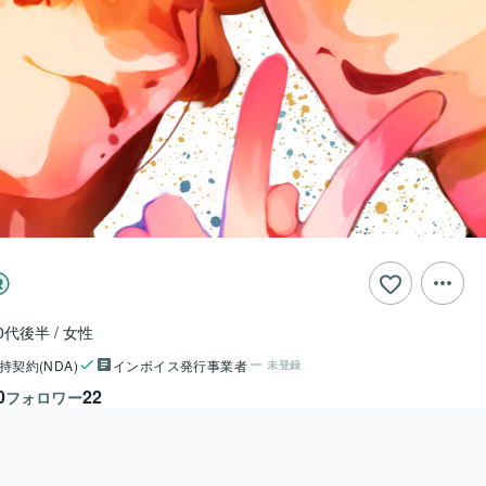
0代後半
女性
持契約(NDA)
インボイス発行事業者
未登録
0
22
フォロワー