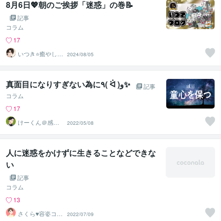
8月6日💖朝のご挨拶「迷惑」の巻📝
記事
コラム
17
いつき⭐️癒やし声
2024/08/05
のお話相手
真面目になりすぎない為に٩( ᐛ )و✨
記事
コラム
17
けーくん＠感情
2022/05/08
に寄り添う傾聴
人「K」
人に迷惑をかけずに生きることなどできな
い
記事
コラム
13
さくら♥容姿コン
2022/07/09
プレックス解消