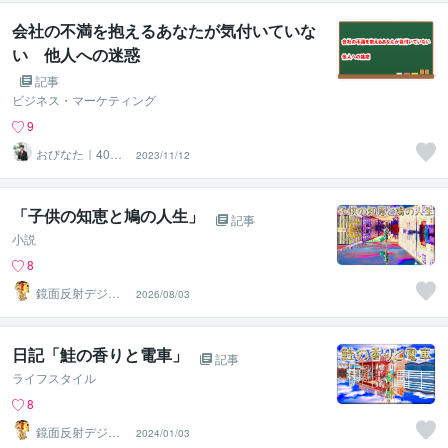
会社の不満を抱えるあなたが気付いていな
い 他人への迷惑
記事
ビジネス・マーケティング
9
おびなた｜40
2023/11/12
代・50代の就活
サポーター
「子供の知恵と鳩の人生」
記事
小説
8
鏡面反射デジタ
2026/08/03
ルアート製作所
（鈴木穣）
日記「鮭の香りと電車」
記事
ライフスタイル
8
鏡面反射デジタ
2024/01/03
ルアート製作所