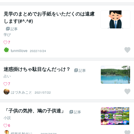
（鈴木穣）
見学のまとめでお手紙をいただくのは遠慮
します(#^.^#)
記事
学び
7
tunmiilove
2022/10/24
迷惑掛けちゃ駄目なんだっけ？
記事
占い
7
はづきみこと
2021/07/22
「子供の気持、鳩の子供達」
記事
小説
6
鏡面反射デジタ