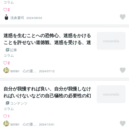
コラム
2
浅倉慶司
2024/09/03
迷惑を生むことへの恐怖心、迷惑をかける
ことを許せない道徳観、迷惑を受ける、迷
惑をかけるという概念の幻覚、幻術が解け
記事
る遠隔法術ヒーリング
コラム
2
soran 心の重荷
2024/07/12
を下ろせるヒー
リング
自分が我慢すれば良い、自分が我慢しなけ
ればいけないなどの自己犠牲の必要性の幻
覚、幻術が解ける遠隔法術ヒーリング
コンテンツ
コラム
1
soran 心の重荷
2024/10/01
を下ろせるヒー