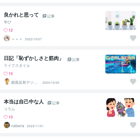
セラピスト
良かれと思って
記事
学び
12
＋＋＋
2022/10/07
日記「恥ずかしさと筋肉」
記事
ライフスタイル
10
鏡面反射デジタ
2024/10/30
ルアート製作所
（鈴木穣）
本当は自己中な人
記事
コラム
10
nabena
2023/11/01