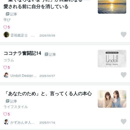
愛される前に自分を消している
記事
学び
5
霊視鑑定士 神
2026/05/09
凪
ココナラ奮闘記14
記事
コラム
5
Undoll Design St
2026/04/07
udio
「あなたのため」と、言ってくる人の本心
記事
ライフスタイル
5
かずみん＠人生
2026/01/16
のモヤモヤ解消
アドバイザー