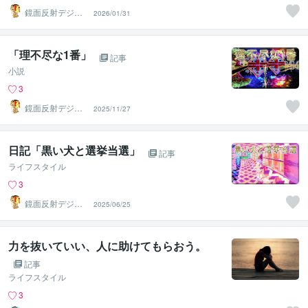
鏡面反射デジタ
2026/01/31
ルアート製作所
（鈴木穣）
「理不尽な1番」
記事
小説
3
鏡面反射デジタ
2025/11/27
ルアート製作所
（鈴木穣）
日記「黒い犬と選挙当選」
記事
ライフスタイル
3
鏡面反射デジタ
2025/06/25
ルアート製作所
（鈴木穣）
力を抜いていい、人に助けてもらおう。
記事
ライフスタイル
3