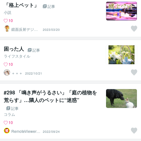
「格上ペット」
記事
小説
10
鏡面反射デジタ
2023/03/20
ルアート製作所
（鈴木穣）
困った人
記事
ライフスタイル
10
＋＋＋
2022/10/21
#298 「鳴き声がうるさい」「庭の植物を
荒らす」…隣人のペットに“迷惑”
記事
コラム
10
RemoteViewer導
2022/09/24
与✅