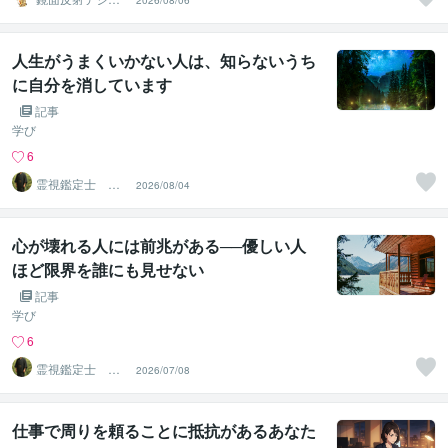
2026/08/06
ルアート製作所
（鈴木穣）
人生がうまくいかない人は、知らないうち
に自分を消しています
記事
学び
6
霊視鑑定士 神
2026/08/04
凪
心が壊れる人には前兆がある──優しい人
ほど限界を誰にも見せない
記事
学び
6
霊視鑑定士 神
2026/07/08
凪
仕事で周りを頼ることに抵抗があるあなた