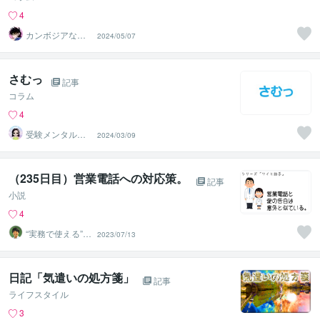
4
カンボジアなん
2024/05/07
でも屋
さむっ
記事
コラム
4
受験メンタルト
2024/03/09
レーナー イロ
ハル
（235日目）営業電話への対応策。
記事
小説
4
“実務で使える”改
2023/07/13
善パートナー／
かめきち
日記「気遣いの処方箋」
記事
ライフスタイル
3