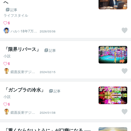
へ
記事
ライフスタイル
6
ハル✨18年7万人
2026/05/06
以上の実績×書籍
著者
「限界リバース」
記事
小説
6
鏡面反射デジタ
2024/02/15
ルアート製作所
（鈴木穣）
「ガンプラの冷水」
記事
小説
6
鏡面反射デジタ
2024/01/08
ルアート製作所
（鈴木穣）
「重くならないように」が口癖になる ──