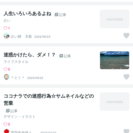
リング
人生いろいろあるよね
記事
占い
1
占い師 天藍
2022/06/23
迷惑かけたら、ダメ！？
記事
ライフスタイル
0
＊とく＊
2023/09/22
ココナラでの迷惑行為☆サムネイルなどの
営業
記事
デザイン・イラスト
0
宇宙生命体トマ
2023/04/22