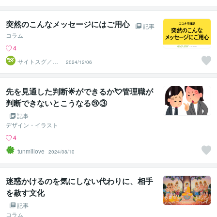
突然のこんなメッセージにはご用心
記事
コラム
4
サイトスグ／実
2024/12/06
績800件
先を見通した判断🌟ができるか💘管理職が
判断できないとこうなる😢③
記事
デザイン・イラスト
4
tunmiilove
2024/08/10
迷惑かけるのを気にしない代わりに、相手
を赦す文化
記事
コラム