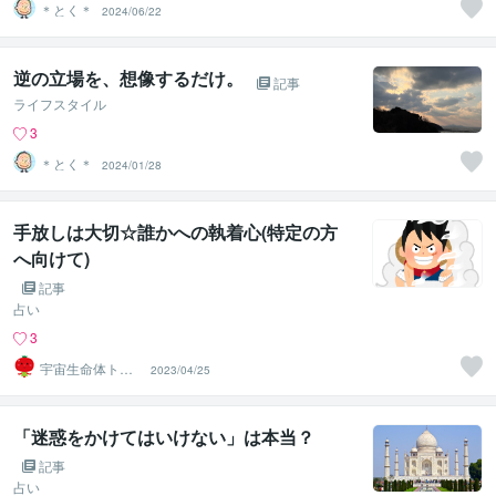
＊とく＊
2024/06/22
逆の立場を、想像するだけ。
記事
ライフスタイル
3
＊とく＊
2024/01/28
手放しは大切☆誰かへの執着心(特定の方
へ向けて)
記事
占い
3
宇宙生命体トマ
2023/04/25
トちゃん
「迷惑をかけてはいけない」は本当？
記事
占い