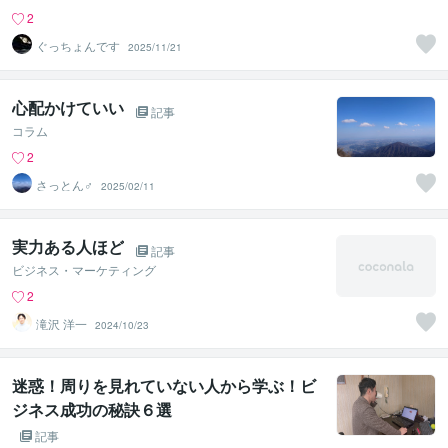
2
ぐっちょんです
2025/11/21
心配かけていい
記事
コラム
2
さっとん♂
2025/02/11
実力ある人ほど
記事
ビジネス・マーケティング
2
滝沢 洋一
2024/10/23
迷惑！周りを見れていない人から学ぶ！ビ
ジネス成功の秘訣６選
記事