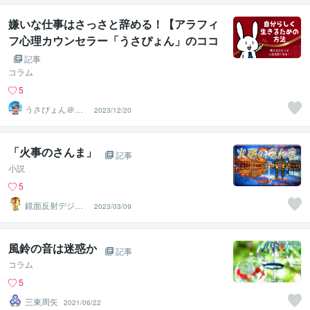
嫌いな仕事はさっさと辞める！【アラフィ
フ心理カウンセラー「うさぴょん」のココ
ナラ電話相談】
記事
コラム
5
うさぴょん＠癒
2023/12/20
し系アラフィフ
心寄り添い人
「火事のさんま」
記事
小説
5
鏡面反射デジタ
2023/03/09
ルアート製作所
（鈴木穣）
風鈴の音は迷惑か
記事
コラム
5
三東周矢
2021/06/22