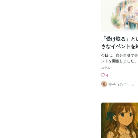
からでいい。そして理
知り急がなくていい。
れ。
「受け取る」とい
さなイベントを
今日は、自分自身で企
ントを開催しました。
心に、知り合った方々
コラム
けをさせていただいて
4
客をしているわけでは
借りした素敵なスペー
実子（みこ）✨
未来好転セラピ
た方々とゆっくりとし
ーカフェ
とができました。メニ
ュエリーと占いです。
方に喜んでいただけた
嬉しかったです。正直
お金をいただく」とい
これまで少し緊張した
ドルを感じたりするこ
決して高額なサービス