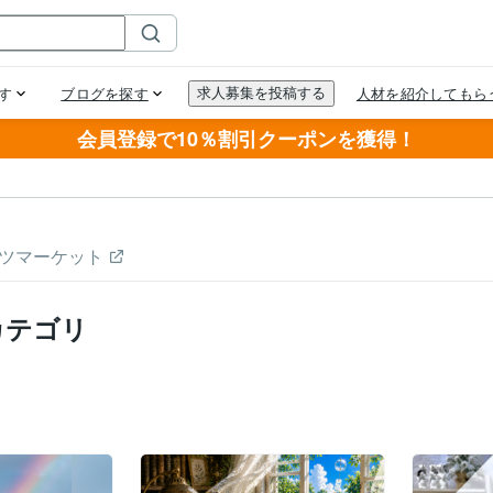
会員登録で10％割引クーポンを獲得！
ツマーケット
カテゴリ