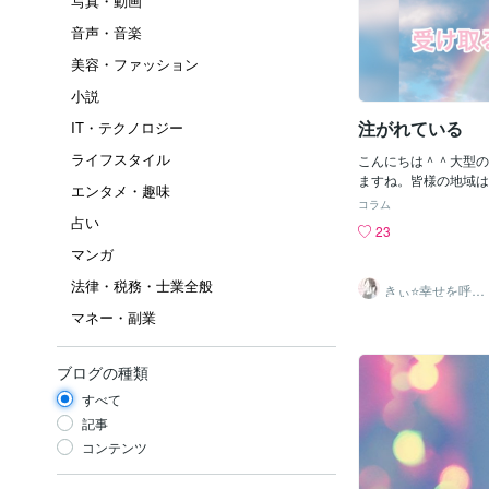
写真・動画
音声・音楽
美容・ファッション
小説
注がれている
IT・テクノロジー
ライフスタイル
こんにちは＾＾大型の
ますね。皆様の地域は
エンタメ・趣味
全を確保して、出来る
コラム
しょうね。それでは本
占い
23
は、自分が愛されてい
マンガ
ついていますか？色々
数だけ人生があって、
法律・税務・士業全般
きぃ⭐️幸せを呼び
生はなくて。でもその
込むふわっと女
マネー・副業
神⭐️
が愛されているなんて
ありませんでしたか？
いない、居たとしても
ブログの種類
いる、もし居るのだと
な事起こる訳ない…な
すべて
ばかりの人生ではなか
記事
なと思います。どう見
コンテンツ
か見えない人だとして
ている事が、全て見え