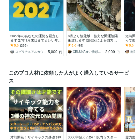
2027年のあなたの運勢を鑑定し
8月より強化版 強力な開運陰陽
短時間O
ます 27年1月末日まで☆いい年に
術致します 陰陽師による強力な
って鑑定
したいね。恋愛、結婚、仕事、お
術にてご希望の開運術を致します
と霊視で
5.0
(299)
5.0
(45)
5.0
(70
金
す
5,000
2,000
スピリチュアルカウンセラー沙耶美
CELUNA★ご依頼多数につき対応遅延有
円
円
このプロ人材に依頼した人がよく購入しているサービ
ス
才能開花！サイキックの基礎↑神
3000字超え☆24ｈ以内☆スター
霊力鑑定