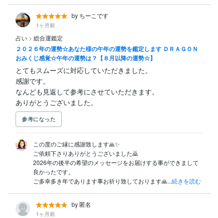
by ちーこです
1ヶ月前
占い
>
総合運鑑定
２０２６年の運勢☆あなた様の午年の運勢を鑑定します ＤＲＡＧＯＮ
おみくじ感覚☆午年の運勢は？【８月以降の運勢☆】
とてもスムーズに対応していただきました。

感謝です。

なんども見返して参考にさせていただきます。

ありがとうございました。
参考になった
この度のご縁に感謝致します🙏✨️

ご依頼下さりありがとうございました🙇

2026年の後半の希望のメッセージをお届けする事ができまして
良かったです。

ご多幸多き年であります事お祈り致しております🙏...
続きを読む
by 匿名
1ヶ月前