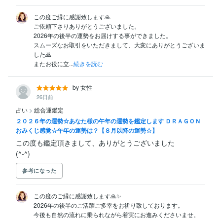
この度ご縁に感謝致します🙏

ご依頼下さりありがとうございました。

2026年の後半の運勢をお届けする事ができました。

スムーズなお取引をいただきまして、大変にありがとうございま
した🙇

またお役に立...
続きを読む
by 女性
26日前
占い
>
総合運鑑定
２０２６年の運勢☆あなた様の午年の運勢を鑑定します ＤＲＡＧＯＮ
おみくじ感覚☆午年の運勢は？【８月以降の運勢☆】
この度も鑑定頂きまして、ありがとうございました

(^-^)
参考になった
この度のご縁に感謝致します🙏✨️

2026年の後半のご活躍ご多幸をお祈り致しております。

今後も自然の流れに乗られながら着実にお進みくださいませ。
