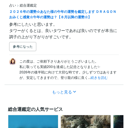
占い
>
総合運鑑定
２０２６年の運勢☆あなた様の午年の運勢を鑑定します ＤＲＡＧＯＮ
おみくじ感覚☆午年の運勢は？【８月以降の運勢☆】
参考にしたいと思います。

タワーがくるとは、良いタワーであれば良いのですが本当に
調子の上がり下がりがすごいです。
参考になった
この度は、ご依頼下さりありがとうございました。

私に取っても実績200を達成した記念となりました✨

2026年の後半戦に向けて大切な時です。少しずつではあります
が、安定してきますので、登り龍の様に良く...
続きを読む
もっと見る
総合運鑑定の人気サービス