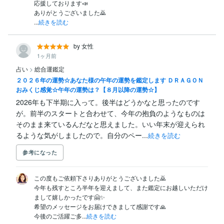
応援しております📣

ありがとうございました🙇

...
続きを読む
by 女性
1ヶ月前
占い
>
総合運鑑定
２０２６年の運勢☆あなた様の午年の運勢を鑑定します ＤＲＡＧＯＮ
おみくじ感覚☆午年の運勢は？【８月以降の運勢☆】
2026年も下半期に入って。後半はどうかなと思ったのです
が。前半のスタートと合わせて、今年の抱負のようなものは
そのまま来ているんだなと思えました。いい年末が迎えられ
るような気がしましたので。自分のペー...
続きを読む
参考になった
この度もご依頼下さりありがとうございました🙇

今年も残すところ半年を迎えまして、また鑑定にお越しいただけ
まして嬉しかったです🤗✨️

希望のメッセージをお届けできまして感謝です🙏

今後のご活躍ご多...
続きを読む