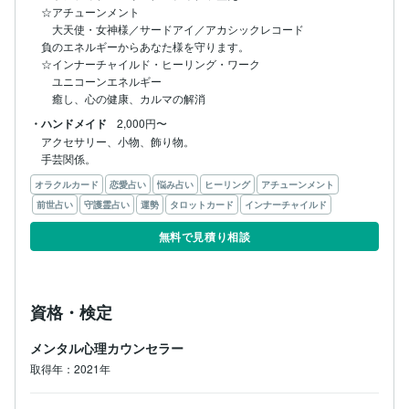
☆アチューンメント

　大天使・女神様／サードアイ／アカシックレコード

負のエネルギーからあなた様を守ります。

☆インナーチャイルド・ヒーリング・ワーク

　ユニコーンエネルギー

　癒し、心の健康、カルマの解消
・ハンドメイド
2,000円〜
アクセサリー、小物、飾り物。

手芸関係。
オラクルカード
恋愛占い
悩み占い
ヒーリング
アチューンメント
前世占い
守護霊占い
運勢
タロットカード
インナーチャイルド
無料で見積り相談
資格・検定
メンタル心理カウンセラー
取得年：2021年