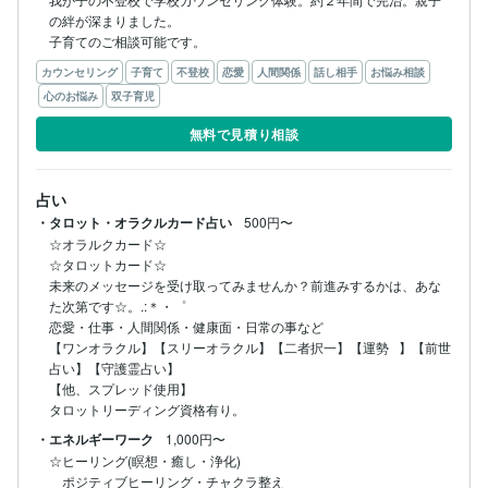
の絆が深まりました。

子育てのご相談可能です。
カウンセリング
子育て
不登校
恋愛
人間関係
話し相手
お悩み相談
心のお悩み
双子育児
無料で見積り相談
占い
・タロット・オラクルカード占い
500円〜
☆オラルクカード☆

☆タロットカード☆

未来のメッセージを受け取ってみませんか？前進みするかは、あな
た次第です☆。.:＊・゜

恋愛・仕事・人間関係・健康面・日常の事など

【ワンオラクル】【スリーオラクル】【二者択一】【運勢⠀】【前世
占い】【守護霊占い】

【他、スプレッド使用】

タロットリーディング資格有り。
・エネルギーワーク
1,000円〜
☆ヒーリング(瞑想・癒し・浄化)

　ポジティブヒーリング・チャクラ整え
