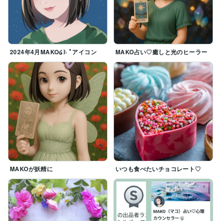
2024年4月MAKO໒꒱· ﾟアイコン
MAKO占い♡癒しと光のヒーラー
MAKOが妖精に
いつも食べたいチョコレート♡