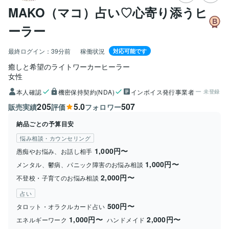
MAKO（マコ）占い♡心寄り添うヒ
ーラー
最終ログイン：
39分前
稼働状況
対応可能です
癒しと希望のライトワーカーヒーラー
女性
本人確認
機密保持契約(NDA)
インボイス発行事業者
未登録
205
5.0
507
販売実績
評価
フォロワー
納品ごとの予算目安
悩み相談・カウンセリング
1,000円〜
愚痴やお悩み、お話し相手
1,000円〜
メンタル、鬱病、パニック障害のお悩み相談
2,000円〜
不登校・子育てのお悩み相談
占い
500円〜
タロット・オラクルカード占い
1,000円〜
2,000円〜
エネルギーワーク
ハンドメイド