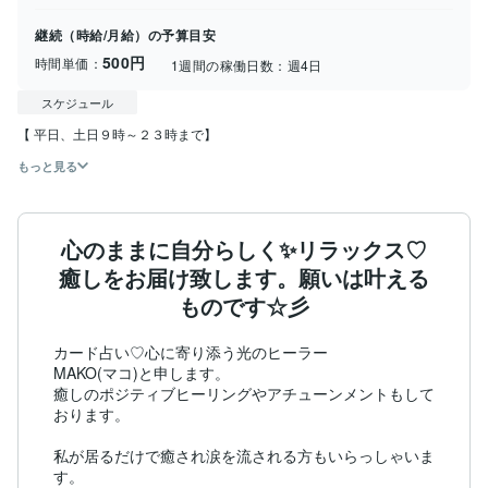
継続（時給/月給）の予算目安
500円
時間単価：
1週間の稼働日数：
週4日
スケジュール
【 平日、土日９時～２３時まで】
もっと見る
心のままに自分らしく✨リラックス♡
癒しをお届け致します。願いは叶える
ものです☆彡
カード占い♡心に寄り添う光のヒーラー

MAKO(マコ)と申します。

癒しのポジティブヒーリングやアチューンメントもして
おります。

私が居るだけで癒され涙を流される方もいらっしゃいま
す。
