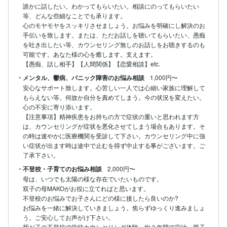
誰かに話したい。わかってもらいたい。相談にのってもらいたい
等、どんな些細なことでも承ります。

心のモヤモヤをスッキリさせましょう。お悩みを明確にし解決のお
手伝いを致します。または、ただお話しを聴いてもらいたい、愚痴
を吐き出したい等、カウンセリング無しのお話しをお聴きするのも
可能です。あなた様の心を癒します。支えます。

【愚痴、話し相手】【人間関係】【恋愛相談】etc.
・メンタル、鬱病、パニック障害のお悩み相談
1,000円〜
安心なサポート致します。心苦しい一人では心細い家族に理解して
もらえない等。何故か自分を責めてしまう。今の状況を変えたい。
心の不安に寄り添います。

【注意事項】精神疾患をお持ちの方で症状の重いと思われます方
は、カウンセリングが症状を悪化させてしまう場合もあります。そ
の時は速やかに医療機関を受診して下さい。カウンセリング中に強
い症状が出ます時は途中で止むを得ず中止する事がございます。ご
了承下さい。
・不登校・子育てのお悩み相談
2,000円〜
母は、いつでも太陽の様な存在でいたいものです。

双子の母MAKOがお役に立てればと思います。

不登校のお悩みでお子さんにどの様に接したら良いのか?

お悩みを一緒に解決していきましょう。焦らずゆっくり進みましょ
う。ご安心してお声がけ下さい。

我が子の不登校で学校カウンセリング体験。約２年間で完治。親子