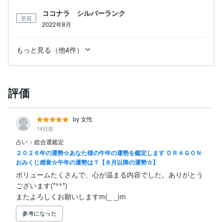
ココナラ シルバーランク
受賞
2022年8月
もっと見る（他4件）
評価
by 女性
14日前
占い
>
総合運鑑定
２０２６年の運勢☆あなた様の午年の運勢を鑑定します ＤＲＡＧＯＮ
おみくじ感覚☆午年の運勢は？【８月以降の運勢☆】
ボリュームたくさんで、心が温まる内容でした。ありがとう
ございます(*^^*)

またよろしくお願いしますm(_ _)m
参考になった