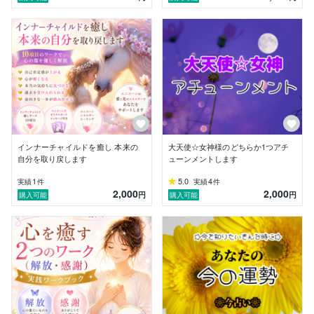
今のあなた様に必要なアドバイス、心を癒す。又は、心
を護る。

また、何かを決断されます時のきっかけ、背中を押せま
したらと思います。

お役に立てましたら嬉しいです(*˘︶˘*).｡.:*♡

ꕤカード占いで未来への希望のメッセージをお届けいた
しますꕤ

【タロットカード・オラクルカード】より

ꕤエネルギーヒーリング・アチューメントꕤ

インナーチャイルドを癒し 本来の
大天使☆女神様のどちらか1つアチ
【心の浄化・ポジティブヒーリング・プロテクション・
自分を取り戻します
ューンメントします
エネルギーワーク】

1
5.0
4
実績
件
実績
件
2,000
2,000
円
円
購入可能
購入可能
ꕤインナーチャイルド・ヒーリングꕤ

【10項目のワーク・ご自分に気づきと癒しをもたらし
ます】

良い事も悪い事もカードの結果をそのままお伝え致しま
す。

未来は変えられる。気づきと願いを引き寄せられます様
に応援させて頂きます。

または今のお悩みの解決のアドバイスとしてお受け取り