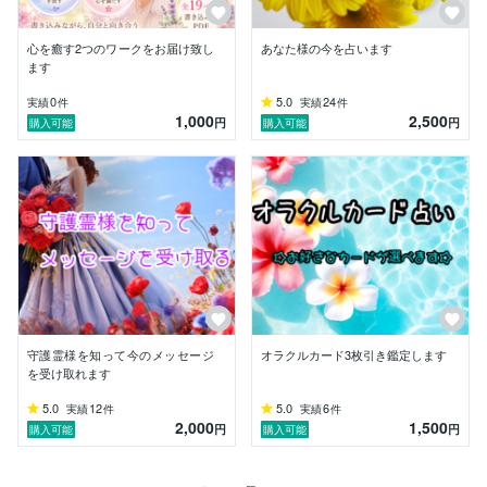
下さい。

ꕤフラワーエッセンス・レメディꕤ

心を癒す2つのワークをお届け致し
あなた様の今を占います
【今、必要なエッセンスをオススメ致します。カード付
ます
き】

0
5.0
24
実績
件
実績
件
1,000
2,500
円
円
購入可能
購入可能
ヒーリング・アチューンメントは、遠隔で行っていま
す。

ご不明な点は、気軽にDMにてお声がけ下さいませ。

◎カウンセリング◎

ꕤお悩み相談、人間関係、恋愛相談、子育て相談ꕤ

一緒に悩み一緒に考えます。

あなたのペースで前に進みましょう。

毎日がHAPPY♡な一日をお過ごしできますよう願って
おります。

守護霊様を知って今のメッセージ
オラクルカード3枚引き鑑定します
年齢性別問いません。

を受け取れます
ご安心してお話し下さい。

ご連絡お待ちしております(*˘︶˘*).｡*♡

5.0
12
5.0
6
実績
件
実績
件
2,000
1,500
円
円
購入可能
購入可能
MAKO(マコ)໒꒱· ﾟより

☆　好きな事、興味のある物　☆
