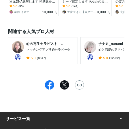
次元DNA覚醒します 光感覚を育
シード鑑定します あなたの天命
の霊力を
てる練習にも活用できる高波動E
を霊視＆ルーンで占いメッセージ
体質に 
5.0
(35)
5.0
(141)
5.0
(69
SPカードをご提供中
をお伝えします
的に読み
13,000
3,000
星河 イオナ
天音☆はる【スターシード覚醒ヒーラー】
玄真☯
円
円
関連する人気プロ人材
心の再生セラピスト ...
ナナミ_nanami
マッチングアプリ婚セラピー®
心と恋愛のアドバイ
5.0
(8347)
5.0
(12282)