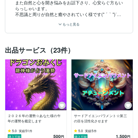
また自然と心を開き悩みをお話下さり、心安らぐ方もい
らっしゃいます。

不思議と周りが自然と癒やされていく様です(* ´  ` *)ᐝ

寄り添い、あなた様のお心を軽くするお手伝いを致しま
もっと見る
す。

悩みのない人はおりません。日々の悩みと向き合ってい
ますね。

出品サービス（23件）
色んな出来事や思いもよらない事に出あいます。

生きているから色んな事が起こりますね。

私も私にしか体験できない数々の悩みを乗り越えてきま
した。

全て意味のある事と捕らえ、これからも自分らしく前進
し続けて行きたいものです(*^^*)

また願いは叶えるものです。叶うまで諦めること無く意
図する事が大切です。

時が経つとちゃんと結果が見えて来ます。叶わない事が
あってもそれはご自分にとって意味の有る事と思いま
２０２６年の運勢☆あなた様の午
サードアイエンパワメント☆第三
す。決してムダではありません。学びとなるでしょう。

年の運勢を鑑定します
の目を活性化させます
少しでも皆様の今のお悩みのお力になれましたらと思い
5.0
51
5.0
5
実績
件
実績
件
500
1,500
ます。

円
円
購入可能
購入可能