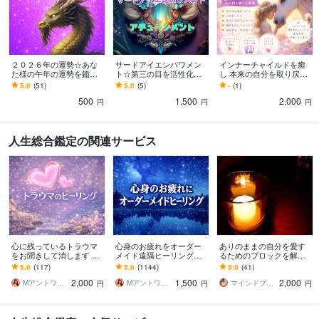
２０２６年の運勢☆あな
サードアイエンパワメン
インナーチャイルドを癒
た様の午年の運勢を鑑定
ト☆第三の目を活性化さ
し 本来の自分を取り戻し
します ＤＲＡＧＯＮおみ
せます 能力の高まり・浄
ます 「もう一人の自分に
5.0
(51)
5.0
(5)
-
(1)
くじ感覚☆午年の運勢
化ヒーリング・アチュー
出会うインナーチャイル
500
1,500
2,000
は？【８月以降の運勢
ンメント
ドヒーリング」ワーク
円
円
円
☆】
人生総合鑑定の関連サービス
心に残っているトラウマ
心身のお疲れをオーダー
ありのままの自分を愛す
をお聞きして消します 幼
メイド遠隔ヒーリングし
るためのブロックを解除
少期やイジメ、恋人にひ
ます お疲れが取れない、
します 1度このブロック解
5.0
(117)
5.0
(1144)
5.0
(41)
どい扱い❤基本即レスです
スッキリしない❤基本即レ
除を受けたリピーターの
2,000
1,500
2,000
❤
スです❤
方限定！
Mアントワネット＠駆け込み寺
Mアントワネット＠駆け込み寺
マインドブロックバスター颯（soul）
円
円
円