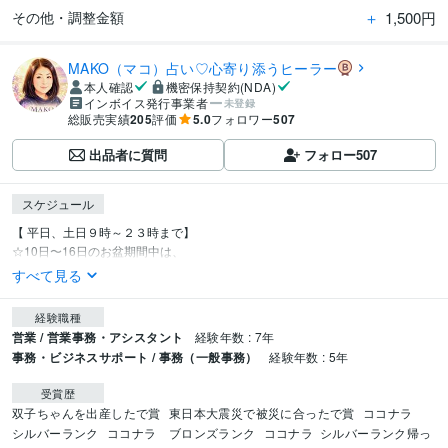
＋
1,500円
その他・調整金額
MAKO（マコ）占い♡心寄り添うヒーラー
本人確認
機密保持契約(NDA)
インボイス発行事業者
未登録
総販売実績
205
評価
5.0
フォロワー
507
出品者に質問
フォロー
507
スケジュール
【 平日、土日９時～２３時まで】

☆10日〜16日のお盆期間中は、
すべて見る
経験職種
営業 / 営業事務・アシスタント
経験年数 : 7年
事務・ビジネスサポート / 事務（一般事務）
経験年数 : 5年
受賞歴
双子ちゃんを出産したで賞
東日本大震災で被災に合ったで賞
ココナラ　
シルバーランク
ココナラ　ブロンズランク
ココナラ  シルバーランク帰っ