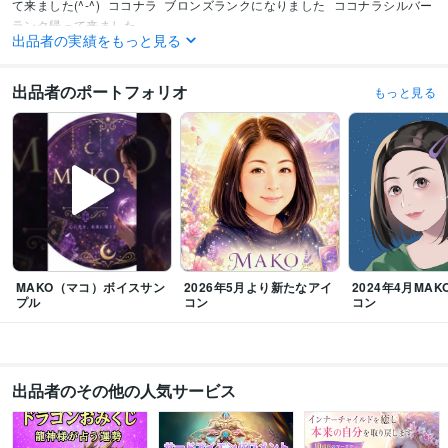
て来ました(^-^)
ココナラ  ブロンズランクになりました
ココナラシルバー
ランク帰って来ました
出品者の実績をもっと見る
資格・検定
メンタル心理カウンセラー
取得年 : 2020年
出品者のポートフォリオ
もっと見る
上級心理カウンセラー
取得年 : 2021年
タロットリーディングマスター
取得年 : 2022年
その他ツール
実母の鬱病、パニック障害に寄添う:10年
お悩み・人生相談:29年
我が子の不登校経験:2年
オラクルカード・タロットカード【２０２２．8月】:3年
エネルギーワーク【２０２３．５月開始】:2年
得意分野
MAKO（マコ）ボイスサン
2026年5月より新たなアイ
2024年4月MAKO
悩み相談・カウンセリング
愚痴やお悩み、お話し相手
メンタル、鬱病、
プル
コン
コン
パニック障害のお悩み相談
不登校・子育てのお悩み相談
カウンセリング
子育て
不登校
恋愛
人間関係
話し相手
お悩み相談
心のお悩み
双子育児
占い
タロット・オラクルカード占い
エネルギーワーク
ハンドメイド
オラクルカード
恋愛占い
悩み占い
ヒーリング
アチューンメント
出品者のその他の人気サービス
前世占い
守護霊占い
運勢
タロットカード
インナーチャイルド