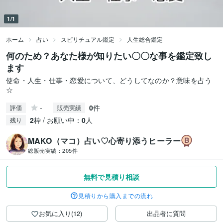
1/1
ホーム
占い
スピリチュアル鑑定
人生総合鑑定
何のため？あなた様が知りたい〇〇な事を鑑定致し
ます
使命・人生・仕事・恋愛について、どうしてなのか？意味を占う
☆
-
0
件
評価
販売実績
2
枠 / お願い中：
0
人
残り
MAKO（マコ）占い♡心寄り添うヒーラー
総販売実績：
205件
無料で見積り相談
見積りから購入までの流れ
お気に入り(12)
出品者に質問