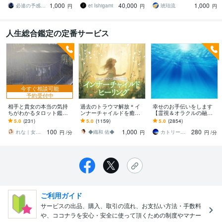
1,000
40,000
1,000
の全体像を紐解く鑑定
整
必達の予感霊視 渡邊 潤一
et Ishigami
琥珀流
円
円
円
人生総合鑑定の定番サービス
今すぐ相談可能
予約受付中
相手と貴女の本当の気持
過去のトラウマ解放＊イ
幸せのお手伝いをします
ちがわかるタロット鑑定
ンナーチャイルドを癒し
【霊視＆オラクルの融
します 実績1000件！潜在
ます 心の制限を外すヒー
合】現状☆現状から視た
5.0
(231)
5.0
(1159)
5.0
(2854)
意識✖️タロット鑑定の現役
リング 依存や執着、憎
未来をお伝えします
100
1,000
280
プロの電話占い
悪、拒絶を解放します
れな｜女性のための恋愛専門カウンセラー
◆織和 佑◆
カトリーナ・華れん
円
/分
円
円
/分
ご利用ガイド
サービスの出品、購入、取引の流れ、お支払い方法・手数料
や、ココナラを安心・安全に使って頂くための制度やマナー