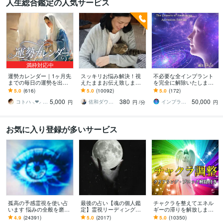
人生総合鑑定の人気サービス
満枠対応中
運勢カレンダー｜1ヶ月先
スッキリお悩み解決！視
不必要な全インプラント
までの毎日の運勢を出し
えたままお伝え致します
を完全に解除いたします
ます 30日×500字のおよそ
恋愛、結婚、人間関係、
インプラント全解除創始
5.0
(616)
5.0
(10092)
5.0
(172)
1万5千文字で細かく詳細
仕事、人生、ペットの気
者 × 魂の解放・カルマ浄
5,000
380
50,000
に記します
持ち等◎祈願付き
化・能力開花
コトハ ⸜❤︎⸝ 新サービス提供開始✨️
佐和ダウジング＆スピリットメンター
インプラント全解除創始者｜魂王DaI⭐︎
円
円
/分
円
お気に入り登録が多いサービス
孤高の予感霊視を使い占
最後の占い【魂の個人鑑
チャクラを整えてエネル
います 悩みの全般を磨き
定】霊視リーディング承
ギーの滞りを解放します 7
上げ、研ぎ澄ました予感
ります 運命の地図を手
割超リピート！人生を変
4.9
(24391)
5.0
(2017)
5.0
(10350)
より霊視により導きます
に、輝く人生を創る｜魂
えたい人のエネルギー調