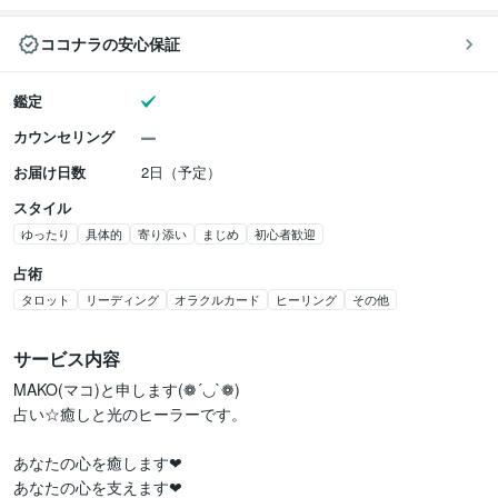
ココナラの安心保証
鑑定
カウンセリング
お届け日数
2日（予定）
スタイル
ゆったり
具体的
寄り添い
まじめ
初心者歓迎
占術
タロット
リーディング
オラクルカード
ヒーリング
その他
サービス内容
MAKO(マコ)と申します(❁´◡`❁)

占い☆癒しと光のヒーラーです。

あなたの心を癒します❤

あなたの心を支えます❤
